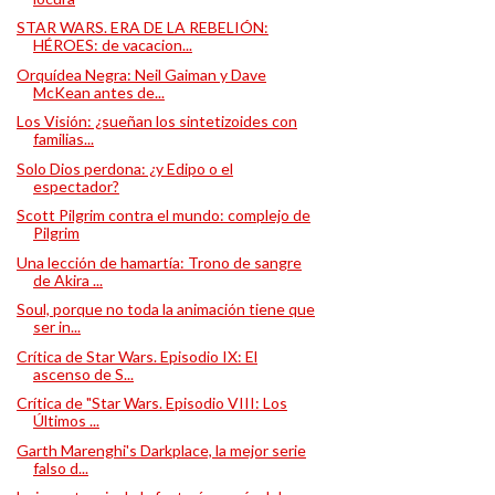
STAR WARS. ERA DE LA REBELIÓN:
HÉROES: de vacacion...
Orquídea Negra: Neil Gaiman y Dave
McKean antes de...
Los Visión: ¿sueñan los sintetizoides con
familias...
Solo Dios perdona: ¿y Edipo o el
espectador?
Scott Pilgrim contra el mundo: complejo de
Pilgrim
Una lección de hamartía: Trono de sangre
de Akira ...
Soul, porque no toda la animación tiene que
ser in...
Crítica de Star Wars. Episodio IX: El
ascenso de S...
Crítica de "Star Wars. Episodio VIII: Los
Últimos ...
Garth Marenghi's Darkplace, la mejor serie
falso d...