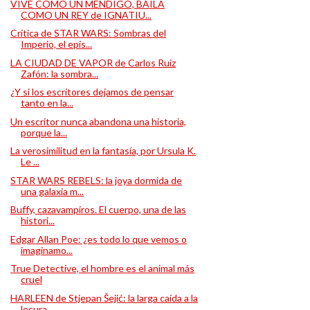
VIVE COMO UN MENDIGO, BAILA
COMO UN REY de IGNATIU...
Crítica de STAR WARS: Sombras del
Imperio, el epis...
LA CIUDAD DE VAPOR de Carlos Ruiz
Zafón: la sombra...
¿Y si los escritores dejamos de pensar
tanto en la...
Un escritor nunca abandona una historia,
porque la...
La verosimilitud en la fantasía, por Ursula K.
Le ...
STAR WARS REBELS: la joya dormida de
una galaxia m...
Buffy, cazavampiros. El cuerpo, una de las
histori...
Edgar Allan Poe: ¿es todo lo que vemos o
imaginamo...
True Detective, el hombre es el animal más
cruel
HARLEEN de Stjepan Šejić: la larga caída a la
locura