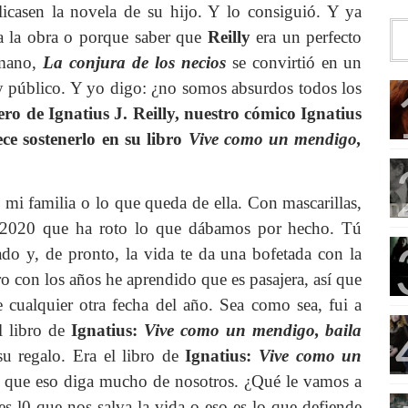
casen la novela de su hijo. Y lo consiguió. Y ya
a la obra o porque saber que
Reilly
era un perfecto
umano,
La conjura de los necios
se convirtió en un
 y público. Y yo digo: ¿no somos absurdos todos los
ero de Ignatius J. Reilly, nuestro cómico Ignatius
ece sostenerlo en su libro
Vive como un mendigo,
i familia o lo que queda de ella. Con mascarillas,
o 2020 que ha roto lo que dábamos por hecho. Tú
ado y, de pronto, la vida te da una bofetada con la
o con los años he aprendido que es pasajera, así que
cualquier otra fecha del año. Sea como sea, fui a
l libro de
Ignatius:
Vive como un mendigo, baila
su regalo.
Era el libro de
Ignatius:
Vive como un
 que eso diga mucho de nosotros. ¿Qué le vamos a
es l0 que nos salva la vida o eso es lo que defiende