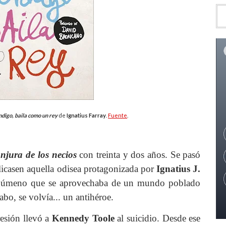
digo, baila como un rey
de
Ignatius Farray
.
Fuente
.
njura de los necios
con treinta y dos años. Se pasó
licasen aquella odisea protagonizada por
Ignatius J.
rgúmeno que se aprovechaba de un mundo poblado
cabo, se volvía... un antihéroe.
resión llevó a
Kennedy Toole
al suicidio. Desde ese