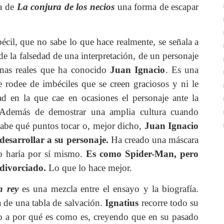
ta de
La conjura de los necios
una forma de escapar
écil, que no sabe lo que hace realmente, se señala a
e la falsedad de una interpretación, de un personaje
sonas reales que ha conocido
Juan Ignacio
. Es una
e rodee de imbéciles que se creen graciosos y ni le
ad en la que cae en ocasiones el personaje ante la
o. Además de demostrar una amplia cultura cuando
sabe qué puntos tocar o, mejor dicho,
Juan Ignacio
 desarrollar a su personaje.
Ha creado una máscara
o haría por sí mismo.
Es como Spider-Man, pero
 divorciado.
Lo que lo hace mejor.
n rey
es una mezcla entre el ensayo y la biografía.
 de una tabla de salvación.
Ignatius
recorre todo su
do a por qué es como es, creyendo que en su pasado