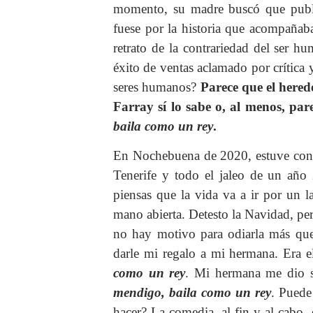
momento, su madre buscó que publi
fuese por la historia que acompañab
retrato de la contrariedad del ser h
éxito de ventas aclamado por crítica
seres humanos?
Parece que el hered
Farray sí lo sabe o, al menos, par
baila como un rey
.
En Nochebuena de 2020, estuve con m
Tenerife y todo el jaleo de un añ
piensas que la vida va a ir por un l
mano abierta. Detesto la Navidad, per
no hay motivo para odiarla más que 
darle mi regalo a mi hermana. Era e
como un rey
. Mi hermana me dio 
mendigo, baila como un rey
.
Puede
hacer? La comedia, al fin y al cabo, 