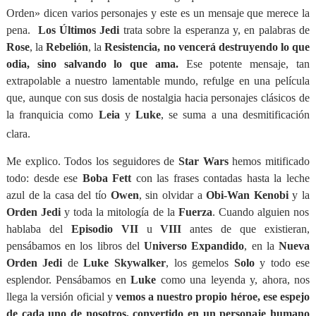
Orden» dicen varios personajes y este es un mensaje que merece la
pena.
Los Últimos Jedi
trata sobre la esperanza y, en palabras de
Rose
, la
Rebelión
, la
Resistencia, no vencerá destruyendo lo que
odia, sino salvando lo que ama.
Ese potente mensaje, tan
extrapolable a nuestro lamentable mundo, refulge en una película
que, aunque con sus dosis de nostalgia hacia personajes clásicos de
la franquicia como
Leia
y
Luke
, se suma a una desmitificación
clara.
Me explico. Todos los seguidores de
Star Wars
hemos mitificado
todo: desde ese
Boba Fett
con las frases contadas hasta la leche
azul de la casa del tío
Owen
, sin olvidar a
Obi-Wan Kenobi
y la
Orden Jedi
y toda la mitología de la
Fuerza
. Cuando alguien nos
hablaba del
Episodio VII
u
VIII
antes de que existieran,
pensábamos en los libros del
Universo Expandido
, en la
Nueva
Orden Jedi
de
Luke Skywalker
, los gemelos
Solo
y todo ese
esplendor. Pensábamos en
Luke
como una leyenda y, ahora, nos
llega la versión oficial y
vemos a nuestro propio héroe, ese espejo
de cada uno de nosotros, convertido en un personaje humano