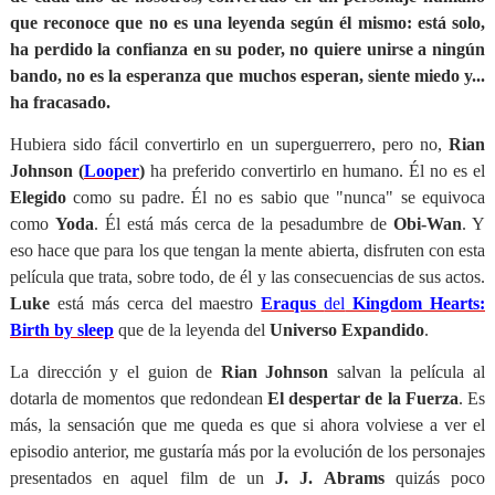
que reconoce que no es una leyenda según él mismo: está solo,
ha perdido la confianza en su poder, no quiere unirse a ningún
bando, no es la esperanza que muchos esperan, siente miedo y...
ha fracasado.
Hubiera sido fácil convertirlo en un superguerrero, pero no,
Rian
Johnson (
Looper
)
ha preferido convertirlo en humano. Él no es el
Elegido
como su padre. Él no es sabio que "nunca" se equivoca
como
Yoda
. Él está más cerca de la pesadumbre de
Obi-Wan
. Y
eso hace que para los que tengan la mente abierta, disfruten con esta
película que trata, sobre todo, de él y las consecuencias de sus actos.
Luke
está más cerca del maestro
Eraqus
del
Kingdom Hearts:
Birth by sleep
que de la leyenda del
Universo Expandido
.
La dirección y el guion de
Rian Johnson
salvan la película al
dotarla de momentos que redondean
El despertar de la Fuerza
. Es
más, la sensación que me queda es que si ahora volviese a ver el
episodio anterior, me gustaría más por la evolución de los personajes
presentados en aquel film de un
J. J. Abrams
quizás poco