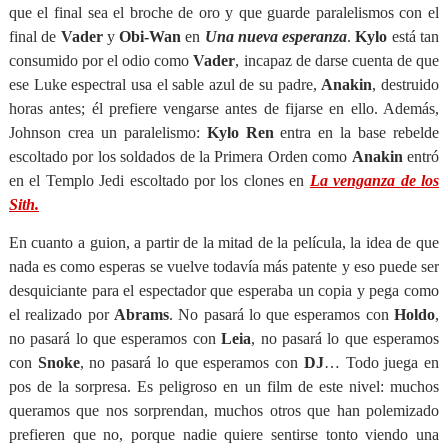
que el final sea el broche de oro y que guarde paralelismos con el
final de
Vader
y
Obi-Wan
en
Una nueva esperanza
.
Kylo
está tan
consumido por el odio como
Vader
, incapaz de darse cuenta de que
ese Luke espectral usa el sable azul de su padre,
Anakin
, destruido
horas antes; él prefiere vengarse antes de fijarse en ello. Además,
Johnson crea un paralelismo:
Kylo Ren
entra en la base rebelde
escoltado por los soldados de la Primera Orden como
Anakin
entró
en el Templo Jedi escoltado por los clones en
La venganza de los
Sith.
En cuanto a guion, a partir de la mitad de la película, la idea de que
nada es como esperas se vuelve todavía más patente y eso puede ser
desquiciante para el espectador que esperaba un copia y pega como
el realizado por
Abrams
. No pasará lo que esperamos con
Holdo
,
no pasará lo que esperamos con
Leia
, no pasará lo que esperamos
con
Snoke
, no pasará lo que esperamos con
DJ
… Todo juega en
pos de la sorpresa. Es peligroso en un film de este nivel: muchos
queramos que nos sorprendan, muchos otros que han polemizado
prefieren que no, porque nadie quiere sentirse tonto viendo una