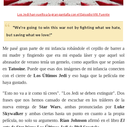
Los Jedi han vuelto a la gran pantalla con el Episodio VIII.
Fuente
"We're going to win this war not by fighting what we hate,
but saving what we love!"
Me pasé gran parte de mi infancia robándole el cepillo de barrer a
mi madre y fingiendo que era mi espada láser y que aquel sol
abrasador de verano tenía un gemelo, como aquellos que se ponían
en
Tatooine
. Puede que esas dos imágenes de mi infancia conecten
con el cierre de
Los Últimos Jedi
y eso haga que la película
me
haya gustado.
"Esto no va a ir como tú crees". "Los Jedi se deben extinguir". Dos
frases que nos hemos cansado de escuchar en los tráileres de la
nueva entrega de
Star Wars
, ambas pronunciadas por
Luke
Skywalker
y ambas ciertas hasta un punto en cuanto a la propia
película, no solo su argumento.
Rian Johnson
afirmó en el libro
El