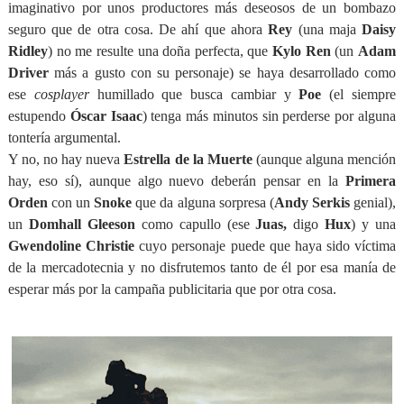
imaginativo por unos productores más deseosos de un bombazo
seguro que de otra cosa. De ahí que ahora
Rey
(una maja
Daisy
Ridley
) no me resulte una doña perfecta, que
Kylo
Ren
(un
Adam
Driver
más a gusto con su personaje) se haya desarrollado como
ese
cosplayer
humillado que busca cambiar y
Poe
(el siempre
estupendo
Óscar Isaac
) tenga más minutos sin perderse por alguna
tontería argumental.
Y no, no hay nueva
Estrella de la Muerte
(aunque alguna mención
hay, eso sí), aunque algo nuevo deberán pensar en la
Primera
Orden
con un
Snoke
que da alguna sorpresa (
Andy Serkis
genial),
un
Domhall Gleeson
como capullo (ese
Juas,
digo
Hux
) y una
Gwendoline Christie
cuyo personaje puede que haya sido víctima
de la mercadotecnia y no disfrutemos tanto de él por esa manía de
esperar más por la campaña publicitaria que por otra cosa.