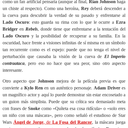
como un fan artificial pensaría (aunque al final,
Rian Johnson
haga
un chiste al respecto). Como una heroína,
Rey
deberá descender a
la cueva para descubrir la verdad de su pasado y enfrentarse al
Lado Oscuro
: esto guarda su rima con lo que le ocurre a
Ezra
Bridger
en
Rebels
, donde tiene que enfrentarse a la tentación del
Lado Oscuro
y la posibilidad de recuperar a su familia. En la
oscuridad, hace frente a visiones infinitas de sí misma en un símbolo
tan recurrente como es el espejo: puede que no tenga el nivel de
perturbación que causaba la visión de la cueva de
El Imperio
contraataca
, pero eso no hace que sea peor, sino otro aspecto
interesante.
Otro aspecto que
Johnson
mejora de la película previa es que
convierte a
Kylo Ren
en un auténtico personaje.
Adam Driver
es
un magnífico actor y aquí lo puede demostrar sin estar encosetado a
un guion más simplista. Puede que su crítica sea demasiado meta
con frases de
Snoke
como «Quíteta esa cosa ridícula» o «solo eres
un niño con una máscara», pero como señaló el estudioso de Star
Wars
Ángel de Jorge
, de
La Fosa del Rancor
, la máscara juega