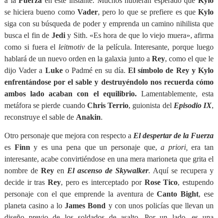
a la
Fuerza
en este instante. Muchos hubieran esperado que
Kylo
se hiciera bueno como
Vader
, pero lo que se prefiere es que
Kylo
siga con su búsqueda de poder y emprenda un camino nihilista que
busca el fin de
Jedi
y Sith. «Es hora de que lo viejo muera», afirma
como si fuera el
leitmotiv
de la película. Interesante, porque luego
hablará de un nuevo orden en la galaxia junto a
Rey
, como el que le
dijo Vader a
Luke
o Padmé en su día.
El símbolo de Rey y Kylo
enfrentándose por el sable y destruyéndolo nos recuerda cómo
ambos lado acaban con el equilibrio.
Lamentablemente, esta
metáfora se pierde cuando
Chris Terrio
, guionista del
Episodio IX
,
reconstruye el sable de
Anakin
.
Otro personaje que mejora con respecto a
El despertar de la Fuerza
es
Finn
y es una pena que un personaje que,
a priori,
era tan
interesante, acabe convirtiéndose en una mera marioneta que grita el
nombre de
Rey
en
El ascenso de Skywalker
.
Aquí se recupera y
decide ir tras
Rey
, pero es interceptado por
Rose Tico
, estupendo
personaje con el que emprende la aventura de
Canto Bight
, ese
planeta casino a lo
James Bond
y con unos policías que llevan un
diseño previo de los soldados de asalto. Por un lado, es una