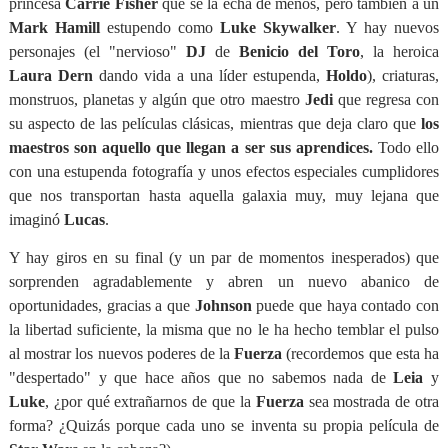
princesa
Carrie Fisher
que se la echa de menos, pero también a un
Mark Hamill
estupendo como
Luke Skywalker
. Y hay nuevos
personajes (el "nervioso"
DJ
de
Benicio del Toro
, la heroica
Laura Dern
dando vida a una líder estupenda,
Holdo
), criaturas,
monstruos, planetas y algún que otro maestro
Jedi
que regresa con
su aspecto de las películas clásicas, mientras que deja claro que
los
maestros son aquello que llegan a ser sus aprendices.
Todo ello
con una estupenda fotografía y unos efectos especiales cumplidores
que nos transportan hasta aquella galaxia muy, muy lejana que
imaginó
Lucas
.
Y hay giros en su final (y un par de momentos inesperados) que
sorprenden agradablemente y abren un nuevo abanico de
oportunidades, gracias a que
Johnson
puede que haya contado con
la libertad suficiente, la misma que no le ha hecho temblar el pulso
al mostrar los nuevos poderes de la
Fuerza
(recordemos que esta ha
"despertado" y que hace años que no sabemos nada de
Leia
y
Luke
, ¿por qué extrañarnos de que la
Fuerza
sea mostrada de otra
forma? ¿Quizás porque cada uno se inventa su propia película de