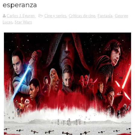
esperanza
Carlos J. Eguren
Cine y series
,
Críticas de cine
,
Fantasía
,
George
Lucas
,
Star Wars