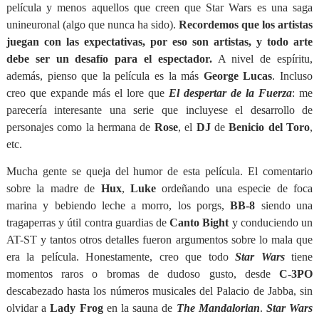
película y menos aquellos que creen que Star Wars es una saga
unineuronal (algo que nunca ha sido).
Recordemos que los artistas
juegan con las expectativas, por eso son artistas, y todo arte
debe ser un desafío para el espectador.
A nivel de espíritu,
además, pienso que la película es la más
George Lucas
. Incluso
creo que expande más el lore que
El despertar de la Fuerza
: me
parecería interesante una serie que incluyese el desarrollo de
personajes como la hermana de
Rose
, el
DJ
de
Benicio del Toro
,
etc.
Mucha gente se queja del humor de esta película. El comentario
sobre la madre de
Hux
,
Luke
ordeñando una especie de foca
marina y bebiendo leche a morro, los porgs,
BB-8
siendo una
tragaperras y útil contra guardias de
Canto Bight
y conduciendo un
AT-ST y tantos otros detalles fueron argumentos sobre lo mala que
era la película. Honestamente, creo que todo
Star Wars
tiene
momentos raros o bromas de dudoso gusto, desde
C-3PO
descabezado hasta los números musicales del Palacio de Jabba, sin
olvidar a
Lady Frog
en la sauna de
The Mandalorian
.
Star Wars