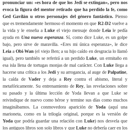
pronunciar un: «es hora de que los Jedi se extingan», pero nos
evoca la figura del mentor retirado que ha perdido la fe, como
Ged Gavilán u otros personajes del género fantástico.
Pienso
que es tremendamente hermoso el momento en que
R2-D2
vuelve a
la vida y le enseña a
Luke
el viejo mensaje donde
Leia
le pedía
ayuda en
Una nueva esperanza
. Sí, como dice Luke, es un golpe
bajo, pero sirve de maravilla. «Eres mi única esperanza», le dice
Leia
a
Obi-Wan
(el viejo Ben; a su hijo caído en desgracia lo llamó
igual), pero también se referirá a un perdido
Luke
, un ermitaño en
esa isla llena de tortugas monjas de mal carácter. Con
Luke
llega a
hacerse una crítica a los
Jedi
y su arrogancia, al auge de
Palpatine
,
la caída de
Vader
y deja a
Rey
contra el abismo, literal y
metafóricamente. Su entrenamiento de
Rey
, las revelaciones sobre
su pasado y la última lección de Yoda llevan a que Luke se
reivindique de nuevo como héroe y termine sus días como muchos
imaginábamos. La conmovedora aparición de
Yoda
(aquí una
marioneta, como en la trilogía original, porque es la versión de
Yoda
que podría guardar una relación con
Luke
) nos desvela que
los antiguos libros son solo libros y que
Luke
no debería caer en los