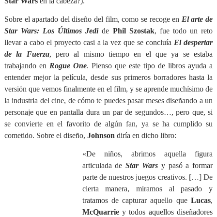
Star Wars
en la cabeza?).
Sobre el apartado del diseño del film, como se recoge en
El arte de
Star Wars: Los Últimos Jedi
de
Phil Szostak
, fue todo un reto
llevar a cabo el proyecto casi a la vez que se concluía
El despertar
de la Fuerza
, pero al mismo tiempo en el que ya se estaba
trabajando en
Rogue One
. Pienso que este tipo de libros ayuda a
entender mejor la película, desde sus primeros borradores hasta la
versión que vemos finalmente en el film, y se aprende muchísimo de
la industria del cine, de cómo te puedes pasar meses diseñando a un
personaje que en pantalla dura un par de segundos…, pero que, si
se convierte en el favorito de algún fan, ya se ha cumplido su
cometido. Sobre el diseño,
Johnson
diría en dicho libro:
«De niños, abrimos aquella figura
articulada de
Star Wars
y pasó a formar
parte de nuestros juegos creativos. […] De
cierta manera, miramos al pasado y
tratamos de capturar aquello que
Lucas
,
McQuarrie
y todos aquellos diseñadores