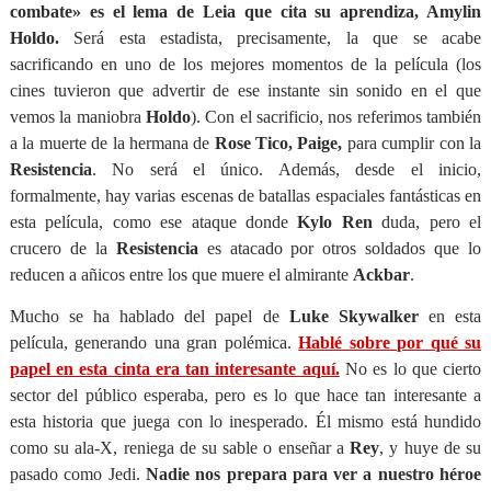
combate» es el lema de Leia que cita su aprendiza, Amylin
Holdo.
Será esta estadista, precisamente, la que se acabe
sacrificando en uno de los mejores momentos de la película (los
cines tuvieron que advertir de ese instante sin sonido en el que
vemos la maniobra
Holdo
). Con el sacrificio, nos referimos también
a la muerte de la hermana de
Rose Tico, Paige,
para cumplir con la
Resistencia
. No será el único. Además, desde el inicio,
formalmente, hay varias escenas de batallas espaciales fantásticas en
esta película, como ese ataque donde
Kylo Ren
duda, pero el
crucero de la
Resistencia
es atacado por otros soldados que lo
reducen a añicos entre los que muere el almirante
Ackbar
.
Mucho se ha hablado del papel de
Luke Skywalker
en esta
película, generando una gran polémica.
Hablé sobre por qué su
papel en esta cinta era tan interesante aquí.
No es lo que cierto
sector del público esperaba, pero es lo que hace tan interesante a
esta historia que juega con lo inesperado. Él mismo está hundido
como su ala-X, reniega de su sable o enseñar a
Rey
, y huye de su
pasado como Jedi.
Nadie nos prepara para ver a nuestro héroe