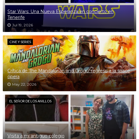
Star Wars: Una Nueva Esperanza en concierto en
Tenerife
Jul 19, 2026
CINE Y SERIES
Crítica de The Mandalorian and Grogu: regreso a la space
opera
May 22, 2026
EL SEÑOR DE LOS ANILLOS
Visita a mi antiguo colegio