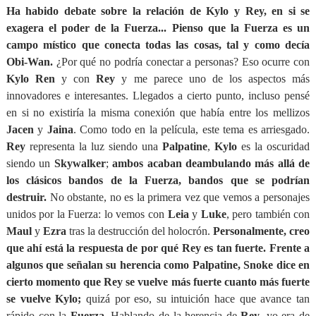
Ha habido debate sobre la relación de Kylo y Rey, en si se
exagera el poder de la Fuerza... Pienso que la Fuerza es un
campo místico que conecta todas las cosas, tal y como decía
Obi-Wan.
¿Por qué no podría conectar a personas? Eso ocurre con
Kylo Ren
y con
Rey
y me parece uno de los aspectos más
innovadores e interesantes. Llegados a cierto punto, incluso pensé
en si no existiría la misma conexión que había entre los mellizos
Jacen
y
Jaina
. Como todo en la película, este tema es arriesgado.
Rey
representa la luz siendo una
Palpatine
,
Kylo
es la oscuridad
siendo un
Skywalker
;
ambos acaban deambulando más allá de
los clásicos bandos de la Fuerza, bandos que se podrían
destruir.
No obstante, no es la primera vez que vemos a personajes
unidos por la Fuerza: lo vemos con
Leia
y
Luke
, pero también con
Maul
y
Ezra
tras la destrucción del holocrón.
Personalmente, creo
que ahí está la respuesta de por qué Rey es tan fuerte. Frente a
algunos que señalan su herencia como Palpatine, Snoke dice en
cierto momento que Rey se vuelve más fuerte cuanto más fuerte
se vuelve Kylo;
quizá por eso, su intuición hace que avance tan
rápido con la
Fuerza
. Hablando de la herencia de
Rey
, yo era de