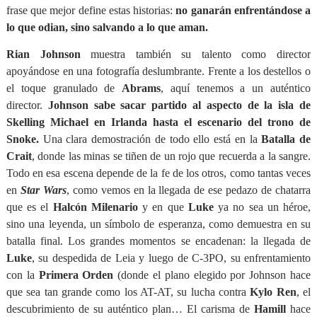
frase que mejor define estas historias:
no ganarán enfrentándose a
lo que odian, sino salvando a lo que aman.
Rian Johnson
muestra también su talento como director
apoyándose en una fotografía deslumbrante. Frente a los destellos o
el toque granulado de
Abrams
, aquí tenemos a un auténtico
director.
Johnson sabe sacar partido al aspecto de la isla de
Skelling Michael en Irlanda hasta el escenario del trono de
Snoke.
Una clara demostración de todo ello está en la
Batalla de
Crait
, donde las minas se tiñen de un rojo que recuerda a la sangre.
Todo en esa escena depende de la fe de los otros, como tantas veces
en
Star Wars
, como vemos en la llegada de ese pedazo de chatarra
que es el
Halcón Milenario
y en que
Luke
ya no sea un héroe,
sino una leyenda, un símbolo de esperanza, como demuestra en su
batalla final. Los grandes momentos se encadenan: la llegada de
Luke
, su despedida de Leia y luego de C-3PO, su enfrentamiento
con la
Primera Orden
(donde el plano elegido por Johnson hace
que sea tan grande como los AT-AT, su lucha contra
Kylo Ren
, el
descubrimiento de su auténtico plan… El carisma de
Hamill
hace