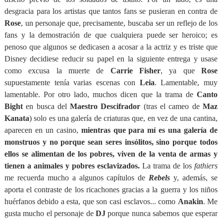
desgracia para los artistas que tantos fans se pusieran en contra de
Rose
, un personaje que, precisamente, buscaba ser un reflejo de los
fans y la demostración de que cualquiera puede ser heroico; es
penoso que algunos se dedicasen a acosar a la actriz y es triste que
Disney decidiese reducir su papel en la siguiente entrega y usase
como excusa la muerte de
Carrie Fisher
, ya que
Rose
supuestamente tenía varias escenas con
Leia
. Lamentable, muy
lamentable. Por otro lado, muchos dicen que la trama de
Canto
Bight
en busca del
Maestro Descifrador
(tras el cameo de
Maz
Kanata
) solo es una galería de criaturas que, en vez de una cantina,
aparecen en un casino,
mientras que para mí es una galería de
monstruos y no porque sean seres insólitos, sino porque todos
ellos se alimentan de los pobres, viven de la venta de armas y
tienen a animales y pobres esclavizados.
La trama de los
fathiers
me recuerda mucho a algunos capítulos de
Rebels
y, además, se
aporta el contraste de los ricachones gracias a la guerra y los niños
huérfanos debido a esta, que son casi esclavos... como
Anakin
. Me
gusta mucho el personaje de
DJ
porque nunca sabemos que esperar