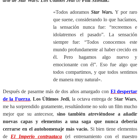
arte de Star Wars: Los Últimos Jedi
de
Phil Szostak:
«Todos adoramos
Star Wars.
Y por raro
que suene, considerando lo que hacíamos,
la sensación nunca fue: “recreemos e
idolatremos el pasado”. La sensación
siempre fue: “Todos conocemos este
mundo profundamente al haber crecido en
él. Pero hagamos algo nuevo y
emocionante con él”. Eso fue algo que
todos compartimos, y que todos sentimos
de manera muy natural».
Después de pasarme más de dos años amargado con
El despertar
de la Fuerza
,
Los Últimos Jedi
, la octava entrega de
Star Wars
,
me ha sorprendido gratamente, resultándome no solo un film mucho
mejor que su antecesor,
sino también atreviéndose a añadir
nuevas capas y elementos a una saga que nunca debería
cerrarse en el autohomenaje más vacío.
Si bien tiene elementos
de
El Imperio contraataca
(el entrenamiento con el maestro