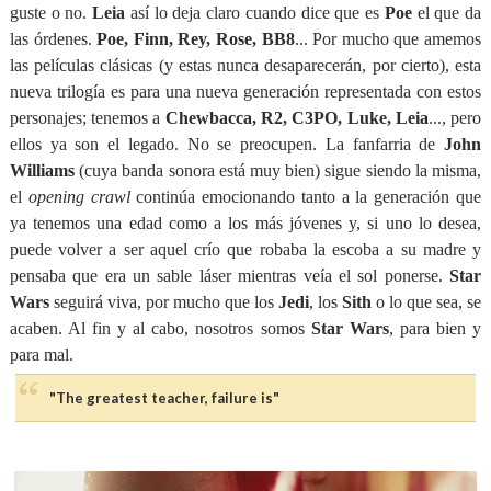
guste o no.
Leia
así lo deja claro cuando dice que es
Poe
el que da
las órdenes.
Poe, Finn, Rey, Rose, BB8
... Por mucho que amemos
las películas clásicas (y estas nunca desaparecerán, por cierto), esta
nueva trilogía es para una nueva generación representada con estos
personajes; tenemos a
Chewbacca, R2, C3PO, Luke, Leia
..., pero
ellos ya son el legado. No se preocupen. La fanfarria de
John
Williams
(cuya banda sonora está muy bien) sigue siendo la misma,
el
opening crawl
continúa emocionando tanto a la generación que
ya tenemos una edad como a los más jóvenes y, si uno lo desea,
puede volver a ser aquel crío que robaba la escoba a su madre y
pensaba que era un sable láser mientras veía el sol ponerse.
Star
Wars
seguirá viva, por mucho que los
Jedi
, los
Sith
o lo que sea, se
acaben. Al fin y al cabo, nosotros somos
Star Wars
, para bien y
para mal.
"The greatest teacher, failure is"