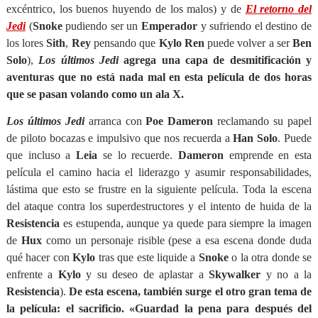
excéntrico, los buenos huyendo de los malos) y de
El retorno del
Jedi
(
Snoke
pudiendo ser un
Emperador
y sufriendo el destino de
los lores
Sith
,
Rey
pensando que
Kylo Ren
puede volver a ser
Ben
Solo
),
Los últimos Jedi
agrega una capa de desmitificación y
aventuras que no está nada mal en esta película de dos horas
que se pasan volando como un ala X.
Los últimos Jedi
arranca con
Poe Dameron
reclamando su papel
de piloto bocazas e impulsivo que nos recuerda a
Han Solo
. Puede
que incluso a
Leia
se lo recuerde.
Dameron
emprende en esta
película el camino hacia el liderazgo y asumir responsabilidades,
lástima que esto se frustre en la siguiente película. Toda la escena
del ataque contra los superdestructores y el intento de huida de la
Resistencia
es estupenda, aunque ya quede para siempre la imagen
de
Hux
como un personaje risible (pese a esa escena donde duda
qué hacer con
Kylo
tras que este liquide a
Snoke
o la otra donde se
enfrente a
Kylo
y su deseo de aplastar a
Skywalker
y no a la
Resistencia
).
De esta escena, también surge el otro gran tema de
la película: el sacrificio. «Guardad la pena para después del