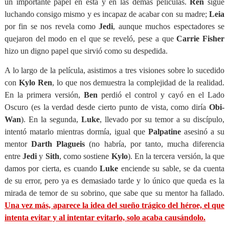
un importante papel en esta y en las demás películas.
Ren
sigue
luchando consigo mismo y es incapaz de acabar con su madre;
Leia
por fin se nos revela como
Jedi
, aunque muchos espectadores se
quejaron del modo en el que se reveló, pese a que
Carrie Fisher
hizo un digno papel que sirvió como su despedida.
A lo largo de la película, asistimos a tres visiones sobre lo sucedido
con
Kylo Ren
, lo que nos demuestra la complejidad de la realidad.
En la primera versión,
Ben
perdió el control y cayó en el Lado
Oscuro (es la verdad desde cierto punto de vista, como diría
Obi-
Wan
). En la segunda,
Luke
, llevado por su temor a su discípulo,
intentó matarlo mientras dormía, igual que
Palpatine
asesinó a su
mentor
Darth Plagueis
(no habría, por tanto, mucha diferencia
entre
Jedi
y
Sith
, como sostiene
Kylo
). En la tercera versión, la que
damos por cierta, es cuando
Luke
enciende su sable, se da cuenta
de su error, pero ya es demasiado tarde y lo único que queda es la
mirada de temor de su sobrino, que sabe que su mentor ha fallado.
Una vez más, aparece la idea del sueño trágico del héroe, el que
intenta evitar y al intentar evitarlo, solo acaba causándolo.