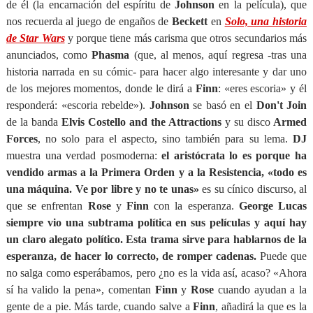
de él (la encarnación del espíritu de
Johnson
en la película), que
nos recuerda al juego de engaños de
Beckett
en
Solo, una historia
de Star Wars
y porque tiene más carisma que otros secundarios más
anunciados, como
Phasma
(que, al menos, aquí regresa -tras una
historia narrada en su cómic- para hacer algo interesante y dar uno
de los mejores momentos, donde le dirá a
Finn
: «eres escoria» y él
responderá: «escoria rebelde»).
Johnson
se basó en el
Don't Join
de la banda
Elvis Costello and the Attractions
y su disco
Armed
Forces
, no solo para el aspecto, sino también para su lema.
DJ
muestra una verdad posmoderna:
el aristócrata lo es porque ha
vendido armas a la Primera Orden y a la Resistencia, «todo es
una máquina. Ve por libre y no te unas»
es su cínico discurso, al
que se enfrentan
Rose
y
Finn
con la esperanza.
George Lucas
siempre vio una subtrama política en sus películas y aquí hay
un claro alegato político. Esta trama sirve para hablarnos de la
esperanza, de hacer lo correcto, de romper cadenas.
Puede que
no salga como esperábamos, pero ¿no es la vida así, acaso? «Ahora
sí ha valido la pena», comentan
Finn
y
Rose
cuando ayudan a la
gente de a pie. Más tarde, cuando salve a
Finn
, añadirá la que es la