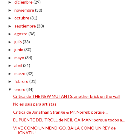
diciembre
(29)
►
noviembre
(30)
►
octubre
(31)
►
septiembre
(30)
►
agosto
(36)
►
julio
(33)
►
junio
(30)
►
mayo
(34)
►
abril
(31)
►
marzo
(32)
►
febrero
(31)
►
enero
(34)
▼
Crítica de THE NEW MUTANTS, another brick on the wall
No es país para artistas
Crítica de Jonathan Strange & Mr. Norrell: porque ...
EL PUENTE DEL TROLL de NEIL GAIMAN: porque todos a...
VIVE COMO UN MENDIGO, BAILA COMO UN REY de
IGNATIU...