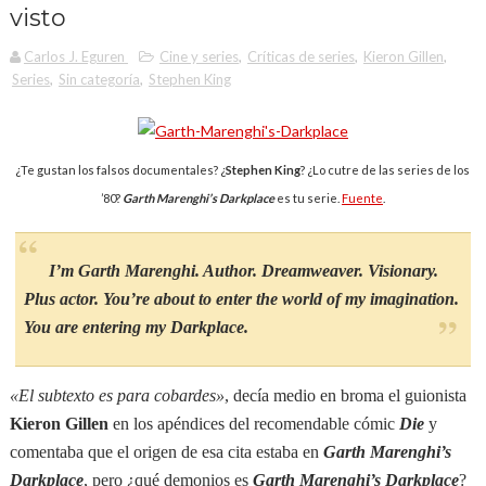
visto
Carlos J. Eguren
Cine y series
,
Críticas de series
,
Kieron Gillen
,
Series
,
Sin categoría
,
Stephen King
¿Te gustan los falsos documentales? ¿
Stephen King
? ¿Lo cutre de las series de los
’80?
Garth Marenghi’s Darkplace
es tu serie.
Fuente
.
I’m Garth Marenghi. Author. Dreamweaver. Visionary.
Plus actor. You’re about to enter the world of my imagination.
You are entering my Darkplace.
«
El subtexto es para cobardes
»
, decía medio en broma el guionista
Kieron Gillen
en los apéndices del recomendable cómic
Die
y
comentaba que el origen de esa cita estaba en
Garth Marenghi’s
Darkplace
, pero ¿qué demonios es
Garth Marenghi’s Darkplace
?