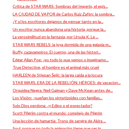
Crítica de STAR WARS: Sombras del Imperio, el epis...
LA CIUDAD DE VAPOR de Carlos Ruiz Zafón: la sombra...
¿Y si los escritores dejamos de pensar tanto en la...
Un escritor nunca abandona una historia, porque la...
La verosimilitud en la fantasía, por Ursula K. Le ...
STAR WARS REBELS: la joya dormida de una galaxia m...
Buffy, cazavampiros. El cuerpo, una de las histori...
Edgar Allan Poe: ¿es todo lo que vemos o imaginamo...
True Detective, el hombre es el animal más cruel
HARLEEN de Stjepan Šejić: la larga caída a la locura
STAR WARS. ERA DE LA REBELIÓN: HÉROES: de vacacion...
Orquídea Negra: Neil Gaiman y Dave McKean antes de...
Los Visión: ¿sueñan los sintetizoides con familias...
Solo Dios perdona: ¿y Edipo o el espectador?
Scott Pilgrim contra el mundo: complejo de Pilgrim
Una lección de hamartía: Trono de sangre de Akira ...
Soul, porque no toda la animación tiene que ser in...