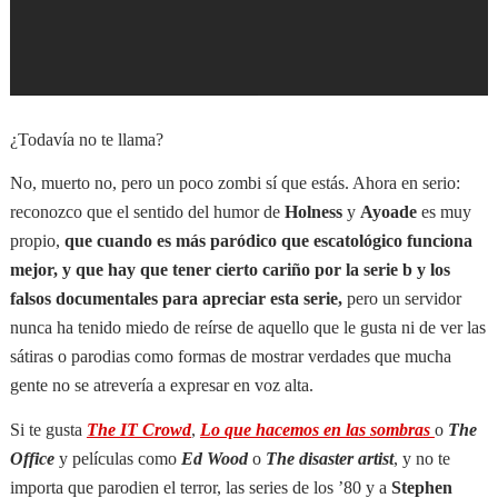
¿Todavía no te llama?
No, muerto no, pero un poco zombi sí que estás. Ahora en serio:
reconozco que el sentido del humor de
Holness
y
Ayoade
es muy
propio,
que cuando es más paródico que escatológico funciona
mejor, y que hay que tener cierto cariño por la serie b y los
falsos documentales para apreciar esta serie,
pero un servidor
nunca ha tenido miedo de reírse de aquello que le gusta ni de ver las
sátiras o parodias como formas de mostrar verdades que mucha
gente no se atrevería a expresar en voz alta.
Si te gusta
The IT Crowd
,
Lo que hacemos en las sombras
o
The
Office
y películas como
Ed Wood
o
The disaster artist
, y no te
importa que parodien el terror, las series de los ’80 y a
Stephen