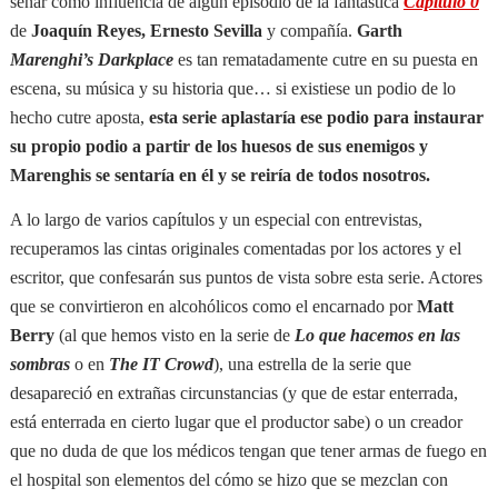
señar como influencia de algún episodio de la fantástica
Capítulo 0
de
Joaquín Reyes, Ernesto Sevilla
y compañía.
Garth
Marenghi’s Darkplace
es tan rematadamente cutre en su puesta en
escena, su música y su historia que… si existiese un podio de lo
hecho cutre aposta,
esta serie aplastaría ese podio para instaurar
su propio podio a partir de los huesos de sus enemigos y
Marenghis se sentaría en él y se reiría de todos nosotros.
A lo largo de varios capítulos y un especial con entrevistas,
recuperamos las cintas originales comentadas por los actores y el
escritor, que confesarán sus puntos de vista sobre esta serie. Actores
que se convirtieron en alcohólicos como el encarnado por
Matt
Berry
(al que hemos visto en la serie de
Lo que hacemos en las
sombras
o en
The IT Crowd
), una estrella de la serie que
desapareció en extrañas circunstancias (y que de estar enterrada,
está enterrada en cierto lugar que el productor sabe) o un creador
que no duda de que los médicos tengan que tener armas de fuego en
el hospital son elementos del cómo se hizo que se mezclan con