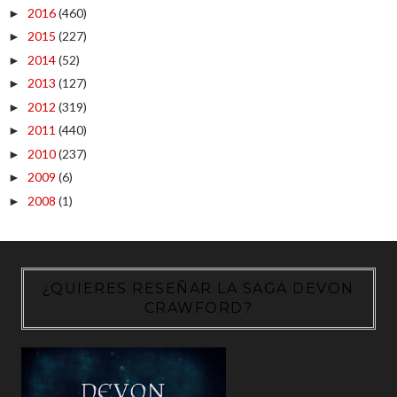
2016
(460)
►
2015
(227)
►
2014
(52)
►
2013
(127)
►
2012
(319)
►
2011
(440)
►
2010
(237)
►
2009
(6)
►
2008
(1)
►
¿QUIERES RESEÑAR LA SAGA DEVON
CRAWFORD?