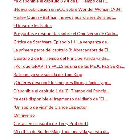
Ya disponible el capítulo 3 y 4 de El Tiempo del P...
¡Nueva publicación en ECC sobre Wonder Woman 1984!
Harley Quinn y Batman, nuevos guardianes de la est...
El bosc de les Fades
Preguntas y respuestas sobre el Omniverso de Carlo...
Crítica de Star Wars. Episodio III: La venganza de...
La primera parte del capítulo 3: Abracadabra de El...
Capítulo 2 de El Tiempo del Príncipe Pálido ya dis...
¿Por qué GRAVITY FALLS es una de las MEJORES SERIE...
Batman: yo soy suicida de Tom King
¿Quieres descubrir los mejores libros, cómics y pe...
Disponible el capítulo 1 de "El Tiempo del Príncip...
Ya está disponible el fragmento del diario de "El ...
"Un soplo de vida" de Clarice Lispector
Omniverso
Cartas en el asunto de Terry Pratchett
Mi crítica de Spider-Man, toda una vida ya está di...