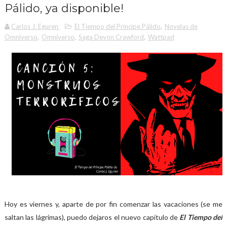
Pálido, ya disponible!
Carlos J. Eguren
El Tiempo del Príncipe Pálido
,
Novelas de
Omniverso
,
Omniverso
,
Saga Devon Crawford
,
Wattpad
Hoy es viernes y, aparte de por fin comenzar las vacaciones (se me
saltan las lágrimas), puedo dejaros el nuevo capítulo de
El Tiempo del