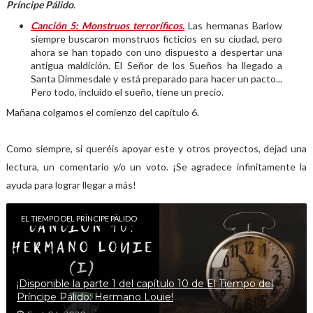
Príncipe Pálido
.
Canción 5: Monstruos terroríficos.
Las hermanas Barlow
siempre buscaron monstruos ficticios en su ciudad, pero
ahora se han topado con uno dispuesto a despertar una
antigua maldición. El Señor de los Sueños ha llegado a
Santa Dimmesdale y está preparado para hacer un pacto...
Pero todo, incluido el sueño, tiene un precio.
Mañana colgamos el comienzo del capítulo 6.
Como siempre, si queréis apoyar este y otros proyectos, dejad una
lectura, un comentario y/o un voto. ¡Se agradece infinitamente la
ayuda para lograr llegar a más!
EL TIEMPO DEL PRÍNCIPE PÁLIDO
¡Disponible la parte 1 del capítulo 10 de El Tiempo del
Príncipe Pálido: Hermano Louie!