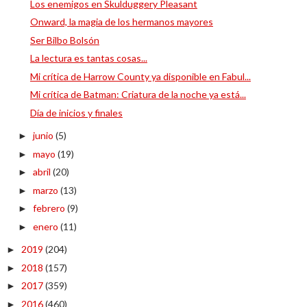
Los enemigos en Skulduggery Pleasant
Onward, la magia de los hermanos mayores
Ser Bilbo Bolsón
La lectura es tantas cosas...
Mi crítica de Harrow County ya disponible en Fabul...
Mi crítica de Batman: Criatura de la noche ya está...
Día de inicios y finales
junio
(5)
►
mayo
(19)
►
abril
(20)
►
marzo
(13)
►
febrero
(9)
►
enero
(11)
►
2019
(204)
►
2018
(157)
►
2017
(359)
►
2016
(460)
►