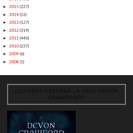
2015
(227)
►
2014
(52)
►
2013
(127)
►
2012
(319)
►
2011
(440)
►
2010
(237)
►
2009
(6)
►
2008
(1)
►
¿QUIERES RESEÑAR LA SAGA DEVON
CRAWFORD?