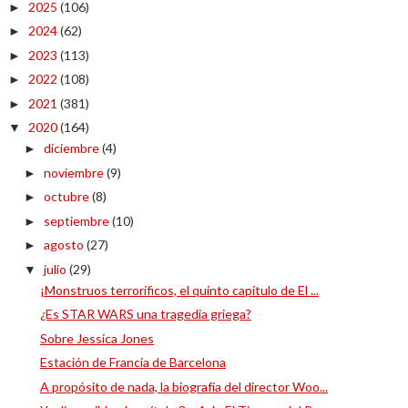
2025
(106)
►
2024
(62)
►
2023
(113)
►
2022
(108)
►
2021
(381)
►
2020
(164)
▼
diciembre
(4)
►
noviembre
(9)
►
octubre
(8)
►
septiembre
(10)
►
agosto
(27)
►
julio
(29)
▼
¡Monstruos terroríficos, el quinto capítulo de El ...
¿Es STAR WARS una tragedia griega?
Sobre Jessica Jones
Estación de Francia de Barcelona
A propósito de nada, la biografía del director Woo...