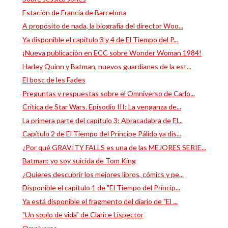
Estación de Francia de Barcelona
A propósito de nada, la biografía del director Woo...
Ya disponible el capítulo 3 y 4 de El Tiempo del P...
¡Nueva publicación en ECC sobre Wonder Woman 1984!
Harley Quinn y Batman, nuevos guardianes de la est...
El bosc de les Fades
Preguntas y respuestas sobre el Omniverso de Carlo...
Crítica de Star Wars. Episodio III: La venganza de...
La primera parte del capítulo 3: Abracadabra de El...
Capítulo 2 de El Tiempo del Príncipe Pálido ya dis...
¿Por qué GRAVITY FALLS es una de las MEJORES SERIE...
Batman: yo soy suicida de Tom King
¿Quieres descubrir los mejores libros, cómics y pe...
Disponible el capítulo 1 de "El Tiempo del Príncip...
Ya está disponible el fragmento del diario de "El ...
"Un soplo de vida" de Clarice Lispector