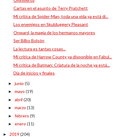
Omniverso
Cartas en el asunto de Terry Pratchett
Mi crítica de Spider-Man, toda una vida ya está di...
Los enemigos en Skulduggery Pleasant
Onward, la magia de los hermanos mayores
Ser Bilbo Bolsón
La lectura es tantas cosas...
Mi crítica de Harrow County ya disponible en Fabul...
Mi crítica de Batman: Criatura de la noche ya está...
Día de inicios y finales
junio
(5)
►
mayo
(19)
►
abril
(20)
►
marzo
(13)
►
febrero
(9)
►
enero
(11)
►
2019
(204)
►