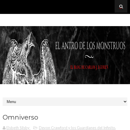
Omniverso
Elsbeth Silsby
Devon Crawford y los Guardianes del Infinito
,