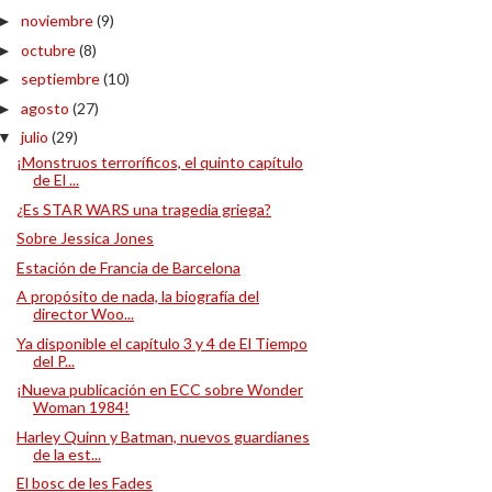
noviembre
(9)
►
octubre
(8)
►
septiembre
(10)
►
agosto
(27)
►
julio
(29)
▼
¡Monstruos terroríficos, el quinto capítulo
de El ...
¿Es STAR WARS una tragedia griega?
Sobre Jessica Jones
Estación de Francia de Barcelona
A propósito de nada, la biografía del
director Woo...
Ya disponible el capítulo 3 y 4 de El Tiempo
del P...
¡Nueva publicación en ECC sobre Wonder
Woman 1984!
Harley Quinn y Batman, nuevos guardianes
de la est...
El bosc de les Fades