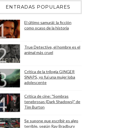
ENTRADAS POPULARES
El último samurái: la ficción
como ocaso de la historia
True Detective, el hombre es el
animal más cruel
Crítica de la trilogía GINGER
SNAPS, yo fui una mujer loba
adolescente
Crítica de cine: "Sombras
tenebrosas (Dark Shadows)" de
Tim Burton
Se supone que escribir es algo
terrible, según Ray Bradbury