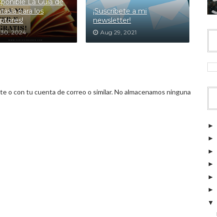
isponible La Guía de
tasía para los
¡Suscríbete a mi
iptores!
newsletter!
 30, 2024
Aug 29, 2021
 o con tu cuenta de correo o similar. No almacenamos ninguna