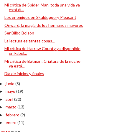
Mi crítica de Spider-Man, toda una vida ya
está di...
Los enemigos en Skulduggery Pleasant
Onward, la magia de los hermanos mayores
Ser Bilbo Bolsón
La lectura es tantas cosas...
Mi crítica de Harrow County ya disponible
en Fabul...
Mi crítica de Batman: Criatura de la noche
ya está...
Día de inicios y finales
junio
(5)
►
mayo
(19)
►
abril
(20)
►
marzo
(13)
►
febrero
(9)
►
enero
(11)
►