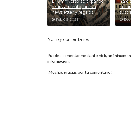
El Omniverso se expande:
¡Ya d
relanzamiento, nueva
la Fan
newsletter y regalos
suscr
Feb 06, 2026
Dec
No hay comentarios:
Puedes comentar mediante nick, anónimamente
información.
¡Muchas gracias por tu comentario!