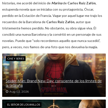
historias, me acordé del inicio de
Marina
de
Carlos Ruiz Zafón
,
estupenda novela que se iniciaba con su protagonista, Óscar,
perdido en la Estación de Francia. Vagar por aquel lugar me trajo los
recuerdos de la Barcelona de
Carlos Ruiz Zafón
, autor que
tristemente hemos perdido. No obstante, su obra sigue viva. Él
concibió una nueva Barcelona y la convirtió en un personaje de sus
novelas. Puede que "solo recordemos aquello que nunca sucedió",
pero, a veces, nos fiamos de una foto que nos devuelva la magia.
CINE Y SERIES
Spider-Man: Brand New Day: consciente de los límites de
la telaraña
Aug 02, 2026
EL SEÑOR DE LOS ANILLOS