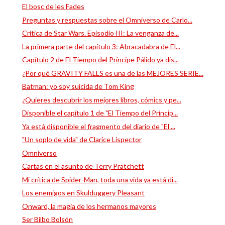
El bosc de les Fades
Preguntas y respuestas sobre el Omniverso de Carlo...
Crítica de Star Wars. Episodio III: La venganza de...
La primera parte del capítulo 3: Abracadabra de El...
Capítulo 2 de El Tiempo del Príncipe Pálido ya dis...
¿Por qué GRAVITY FALLS es una de las MEJORES SERIE...
Batman: yo soy suicida de Tom King
¿Quieres descubrir los mejores libros, cómics y pe...
Disponible el capítulo 1 de "El Tiempo del Príncip...
Ya está disponible el fragmento del diario de "El ...
"Un soplo de vida" de Clarice Lispector
Omniverso
Cartas en el asunto de Terry Pratchett
Mi crítica de Spider-Man, toda una vida ya está di...
Los enemigos en Skulduggery Pleasant
Onward, la magia de los hermanos mayores
Ser Bilbo Bolsón