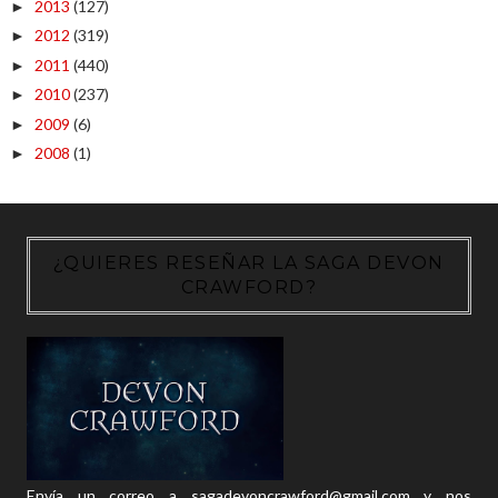
2013
(127)
►
2012
(319)
►
2011
(440)
►
2010
(237)
►
2009
(6)
►
2008
(1)
►
¿QUIERES RESEÑAR LA SAGA DEVON
CRAWFORD?
Envía un correo a sagadevoncrawford@gmail.com y nos