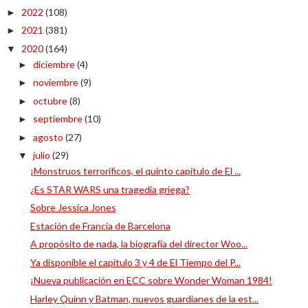
2022
(108)
►
2021
(381)
►
2020
(164)
▼
diciembre
(4)
►
noviembre
(9)
►
octubre
(8)
►
septiembre
(10)
►
agosto
(27)
►
julio
(29)
▼
¡Monstruos terroríficos, el quinto capítulo de El ...
¿Es STAR WARS una tragedia griega?
Sobre Jessica Jones
Estación de Francia de Barcelona
A propósito de nada, la biografía del director Woo...
Ya disponible el capítulo 3 y 4 de El Tiempo del P...
¡Nueva publicación en ECC sobre Wonder Woman 1984!
Harley Quinn y Batman, nuevos guardianes de la est...