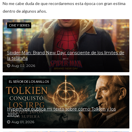
No me cabe duda de que recordaremos esta época con gran estima
dentro de algunos años.
CINE Y SERIES
Spider-Man: Brand New Day: consciente de los límites de
la telaraña
Aug 02, 2026
EL SEÑOR DE LOS ANILLOS
Hyperhype publica mi texto sobre cómo Tolkien y los
JRPG
Aug 01, 2026