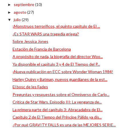
septiembre
(10)
►
agosto
(27)
►
julio
(29)
▼
¡Monstruos terroríficos, el quinto capítulo de El ...
¿Es STAR WARS una tragedia griega?
Sobre Jessica Jones
Estación de Francia de Barcelona
A propósito de nada, la biografía del director Woo...
Ya disponible el capítulo 3 y 4 de El Tiempo del P...
¡Nueva publicación en ECC sobre Wonder Woman 1984!
Harley Quinn y Batman, nuevos guardianes de la est...
El bosc de les Fades
Preguntas y respuestas sobre el Omniverso de Carlo...
Crítica de Star Wars. Episodio III: La venganza de...
La primera parte del capítulo 3: Abracadabra de El...
Capítulo 2 de El Tiempo del Príncipe Pálido ya dis...
¿Por qué GRAVITY FALLS es una de las MEJORES SERIE...