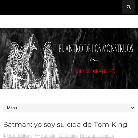
Batman: yo soy suicida de Tom King
Elsbeth Silsby
Batman
,
DC Comics
,
Literatura y cómics