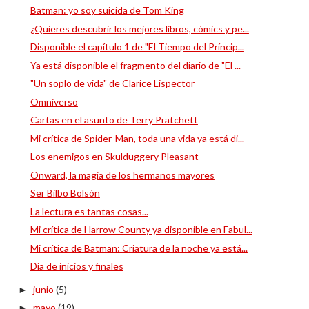
Batman: yo soy suicida de Tom King
¿Quieres descubrir los mejores libros, cómics y pe...
Disponible el capítulo 1 de "El Tiempo del Príncip...
Ya está disponible el fragmento del diario de "El ...
"Un soplo de vida" de Clarice Lispector
Omniverso
Cartas en el asunto de Terry Pratchett
Mi crítica de Spider-Man, toda una vida ya está di...
Los enemigos en Skulduggery Pleasant
Onward, la magia de los hermanos mayores
Ser Bilbo Bolsón
La lectura es tantas cosas...
Mi crítica de Harrow County ya disponible en Fabul...
Mi crítica de Batman: Criatura de la noche ya está...
Día de inicios y finales
junio
(5)
►
mayo
(19)
►