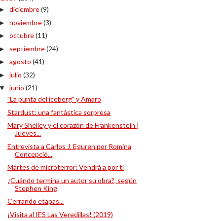
diciembre
(9)
►
noviembre
(3)
►
octubre
(11)
►
septiembre
(24)
►
agosto
(41)
►
julio
(32)
►
junio
(21)
▼
"La punta del iceberg" y Amaro
Stardust: una fantástica sorpresa
Mary Shelley y el corazón de Frankenstein |
Jueves...
Entrevista a Carlos J. Eguren por Romina
Concepció...
Martes de microterror: Vendrá a por ti
¿Cuándo termina un autor su obra?, según
Stephen King
Cerrando etapas...
¡Visita al IES Las Veredillas! (2019)