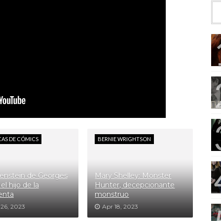
CAS DE CÓMICS
BERNIE WRIGHTSON
enstein de Georges
Mary Shelley: Monster
el hijo de la
Hunter, decepcionante
enta
monstruo
 26, 2023
Apr 18, 2023