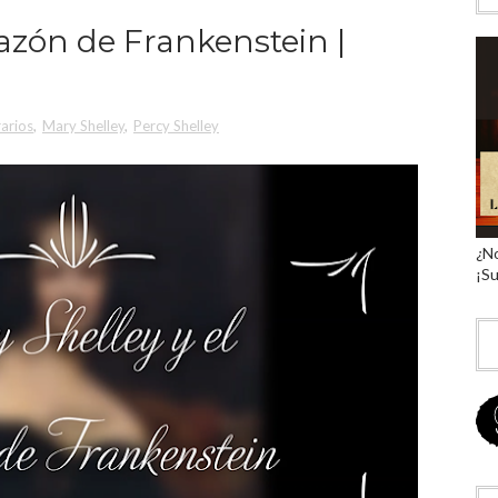
razón de Frankenstein |
rarios
,
Mary Shelley
,
Percy Shelley
¿No
¡Su