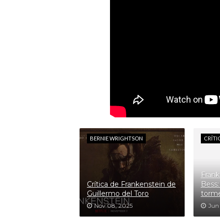
BERNIE WRIGHTSON
CRÍTI
Frank
Crítica de Frankenstein de
Bess: 
Guillermo del Toro
torm
Nov 08, 2025
Jun