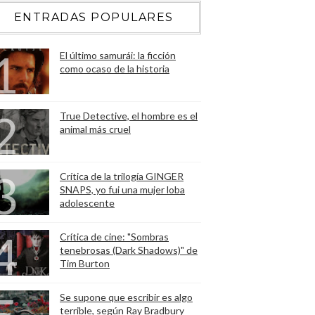
ENTRADAS POPULARES
El último samurái: la ficción
como ocaso de la historia
True Detective, el hombre es el
animal más cruel
Crítica de la trilogía GINGER
SNAPS, yo fui una mujer loba
adolescente
Crítica de cine: "Sombras
tenebrosas (Dark Shadows)" de
Tim Burton
Se supone que escribir es algo
terrible, según Ray Bradbury