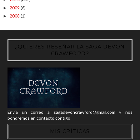
2009
(6)
►
2008
(1)
►
¿QUIERES RESEÑAR LA SAGA DEVON
CRAWFORD?
Envía un correo a sagadevoncrawford@gmail.com y nos
pondremos en contacto contigo
MIS CRÍTICAS