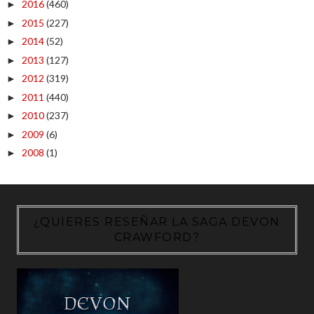
2016
(460)
►
2015
(227)
►
2014
(52)
►
2013
(127)
►
2012
(319)
►
2011
(440)
►
2010
(237)
►
2009
(6)
►
2008
(1)
►
¿QUIERES RESEÑAR LA SAGA DEVON
CRAWFORD?