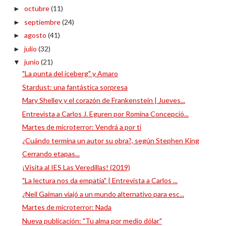
octubre
(11)
►
septiembre
(24)
►
agosto
(41)
►
julio
(32)
►
junio
(21)
▼
"La punta del iceberg" y Amaro
Stardust: una fantástica sorpresa
Mary Shelley y el corazón de Frankenstein | Jueves...
Entrevista a Carlos J. Eguren por Romina Concepció...
Martes de microterror: Vendrá a por ti
¿Cuándo termina un autor su obra?, según Stephen King
Cerrando etapas...
¡Visita al IES Las Veredillas! (2019)
"La lectura nos da empatía" | Entrevista a Carlos ...
¿Neil Gaiman viajó a un mundo alternativo para esc...
Martes de microterror: Nada
Nueva publicación: "Tu alma por medio dólar"