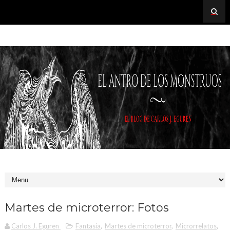
Martes de microterror: Fotos
Carlos J. Eguren
Fantasía
,
Martes de microterror
,
Microrrelatos
,