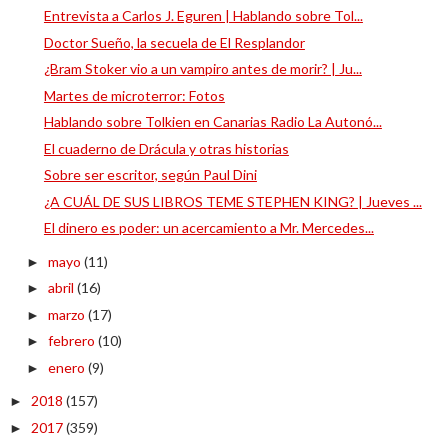
Entrevista a Carlos J. Eguren | Hablando sobre Tol...
Doctor Sueño, la secuela de El Resplandor
¿Bram Stoker vio a un vampiro antes de morir? | Ju...
Martes de microterror: Fotos
Hablando sobre Tolkien en Canarias Radio La Autonó...
El cuaderno de Drácula y otras historias
Sobre ser escritor, según Paul Dini
¿A CUÁL DE SUS LIBROS TEME STEPHEN KING? | Jueves ...
El dinero es poder: un acercamiento a Mr. Mercedes...
mayo
(11)
►
abril
(16)
►
marzo
(17)
►
febrero
(10)
►
enero
(9)
►
2018
(157)
►
2017
(359)
►