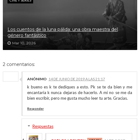
CINE Y SERIES
Los cuentos de la luna pálida: una obra maestra del
género fantástico
Mar 10, 2026
2 comentarios:
ANÓNIMO
14 DE JUNIO DE 2019 A LAS 21:17
k bueno es k te dediques a esto. Pk se te da bien y me
encantaria k nunca dejaras de hacerlo. A mi no se me da
bien escribir, pero me gusta mucho leer tu arte. Gracias.
Responder
Respuestas