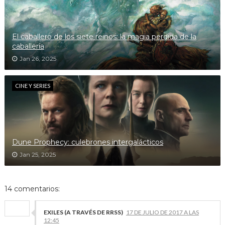
El caballero de los siete reinos: la magia perdida de la
caballería
Jan 26, 2025
CINE Y SERIES
Dune Prophecy: culebrones intergalácticos
Jan 25, 2025
14 comentarios:
EXILES (A TRAVÉS DE RRSS)
17 DE JULIO DE 2017 A LAS
12:45