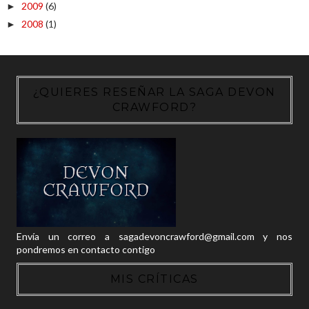
2009
(6)
►
2008
(1)
►
¿QUIERES RESEÑAR LA SAGA DEVON
CRAWFORD?
Envía un correo a sagadevoncrawford@gmail.com y nos
pondremos en contacto contigo
MIS CRÍTICAS