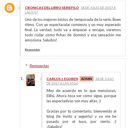
CRONICAS DEL LIBRO SERIEFILO
18 DE JULIO DE 2017 A
LAS 5:57
Uno de los mejores inicios de temporada de la serie. Buen
ritmo. Con un espectacular comienzo y un muy esperado
final. La verdad, todo va a empezar a encajar, veremos
todo rodar como fichas de dominó y esa sensación me
emociona. Saludos!
Responder
Respuestas
CARLOS J. EGUREN
18 DE JULIO
DE 2017 A LAS 10:20
Muy de acuerdo en lo que mencionas,
Elihú. Ahora toca ver cómo sigue, porque
las expectativas son muy altas. :)
Gracias por tu comentario, bienvenido al
blog (te invito a seguirlo) y ya me he
pasado por el tuyo, por cierto. :)
¡Saludos!