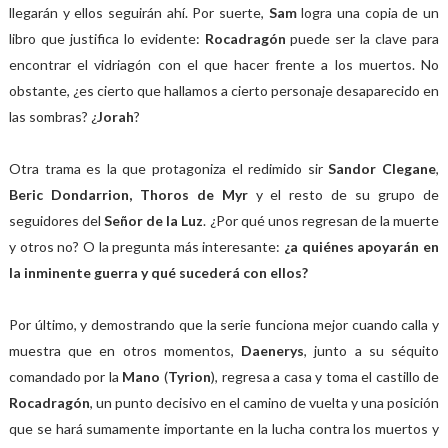
llegarán y ellos seguirán ahí. Por suerte,
Sam
logra una copia de un
libro que justifica lo evidente:
Rocadragón
puede ser la clave para
encontrar el vidriagón con el que hacer frente a los muertos. No
obstante, ¿es cierto que hallamos a cierto personaje desaparecido en
las sombras? ¿
Jorah
?
Otra trama es la que protagoniza el redimido sir
Sandor Clegane
,
Beric Dondarrion, Thoros de Myr
y el resto de su grupo de
seguidores del
Señor de la Luz
. ¿Por qué unos regresan de la muerte
y otros no? O la pregunta más interesante:
¿a quiénes apoyarán en
la inminente guerra y qué sucederá con ellos?
Por último, y demostrando que la serie funciona mejor cuando calla y
muestra que en otros momentos,
Daenerys
, junto a su séquito
comandado por la
Mano
(
Tyrion
), regresa a casa y toma el castillo de
Rocadragón
, un punto decisivo en el camino de vuelta y una posición
que se hará sumamente importante en la lucha contra los muertos y