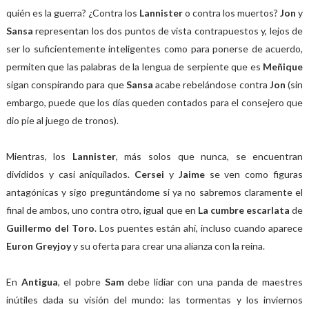
quién es la guerra? ¿Contra los
Lannister
o contra los muertos?
Jon
y
Sansa
representan los dos puntos de vista contrapuestos y, lejos de
ser lo suficientemente inteligentes como para ponerse de acuerdo,
permiten que las palabras de la lengua de serpiente que es
Meñique
sigan conspirando para que
Sansa
acabe rebelándose contra
Jon
(sin
embargo,
puede que los días queden contados para el consejero que
dio pie al juego de tronos).
Mientras, los
Lannister
, más solos que nunca, se encuentran
divididos y casi aniquilados.
Cersei
y
Jaime
se ven como figuras
antagónicas y sigo preguntándome si ya no sabremos claramente el
final de ambos, uno contra otro, igual que en
La cumbre escarlata
de
Guillermo del Toro
. Los puentes están ahí, incluso cuando aparece
Euron Greyjoy
y su oferta para crear una alianza con la reina.
En
Antigua
, el pobre
Sam
debe lidiar con una panda de maestres
inútiles dada su visión del mundo: las tormentas y los inviernos