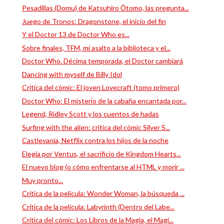
Pesadillas (Domu) de Katsuhiro Ōtomo, las pregunta...
Juego de Tronos: Dragonstone, el inicio del fin
Y el Doctor 13 de Doctor Who es...
Sobre finales, TFM, mi asalto a la biblioteca y el...
Doctor Who. Décima temporada, el Doctor cambiará
Dancing with myself de Billy Idol
Crítica del cómic: El joven Lovecraft (tomo primero)
Doctor Who: El misterio de la cabaña encantada por...
Legend, Ridley Scott y los cuentos de hadas
Surfing with the alien: crítica del cómic Silver S...
Castlevania, Netflix contra los hijos de la noche
Elegía por Ventus, el sacrificio de Kingdom Hearts...
El nuevo blog (o cómo enfrentarse al HTML y morir ...
Muy pronto...
Crítica de la película: Wonder Woman, la búsqueda ...
Crítica de la película: Labyrinth (Dentro del Labe...
Crítica del cómic: Los Libros de la Magia, el Magi...