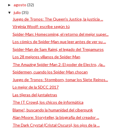
agosto
(32)
►
julio
(35)
▼
Juego de Tronos: The Queen's Justice, la justicia ...
Virginia Woolf: escribe según tú
Spider-Man: Homecoming, el retorno del mejor super...
Los cómics de Spider-Man que leer antes de ver su ...
Spider-Man de Sam Raimi, el legado del Trepamuros
Los 28 mejores villanos de Spider-Man
The Amazing Spider-Man 2: El poder de Electro, ¿la...
Spidermen, cuando los Spider-Man chocan
Juego de Tronos: Stormborn, tomar los Siete Reinos...
Lo mejor de la SDCC 2017
Las tijeras del juntaletras
The IT Crowd, los chicos de informática
Blame!, buscando la humanidad del ciberpunk
Alan Moore: Storyteller, la biografía del creador ...
The Dark Crystal (Cristal Oscuro), los ojos de la ...