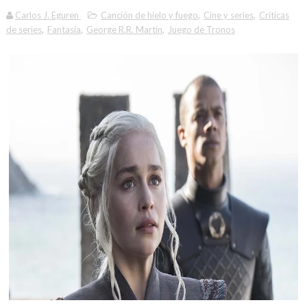
Carlos J. Eguren
Canción de hielo y fuego
,
Cine y series
,
Críticas
de series
,
Fantasía
,
George R.R. Martin
,
Juego de Tronos