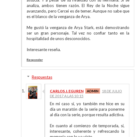
astucia. Y a pesar de su rivalidad con su hermana. Si se
analiza, ambos tienen razón. El Rey de la Noche sigue
avanzando, pero Cercei es de temer. Aunque no sabe que
es el blanco de la venganza de Arya.
Me gustó la venganza de Arya Stark, está demostrando
ser un gran personaje. Tal vez no confiar tanto en la
hospitalidad de unos desconocidos.
Interesante reseña.
Responder
Respuestas
CARLOS J. EGUREN
18 DE JULIO
DE 2017 A LAS 10:15
En mi caso sí, yo también me hice en su
día un maratón de la serie para ponerme
al día con la serie, porque resulta adictiva.
En cuanto al comienzo de temporada, sí,
interesante, coherente y refrescando la
memoria con lo ya visto.