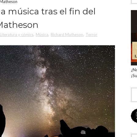
d Matheson
la música tras el fin del
Matheson
Literatura y cómics
,
Música
,
Richard Matheson
,
Terror
¿No
¡Su