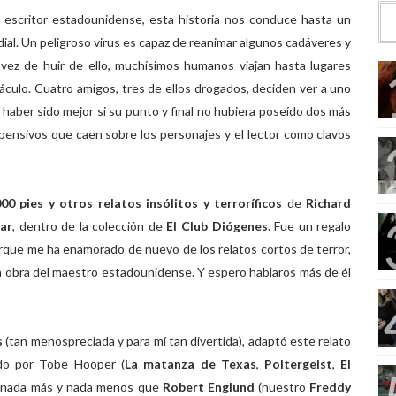
 escritor estadounidense, esta historia nos conduce hasta un
al. Un peligroso virus es capaz de reanimar algunos cadáveres y
ez de huir de ello, muchísimos humanos viajan hasta lugares
áculo. Cuatro amigos, tres de ellos drogados, deciden ver a uno
 haber sido mejor si su punto y final no hubiera poseído dos más
ensivos que caen sobre los personajes y el lector como clavos
000 pies y otros relatos insólitos y terroríficos
de
Richard
ar
, dentro de la colección de
El Club Diógenes
. Fue un regalo
porque me ha enamorado de nuevo de los relatos cortos de terror,
a obra del maestro estadounidense. Y espero hablaros más de él
s
(tan menospreciada y para mí tan divertida), adaptó este relato
ido por Tobe Hooper (
La matanza de Texas
,
Poltergeist
,
El
ce nada más y nada menos que
Robert Englund
(nuestro
Freddy