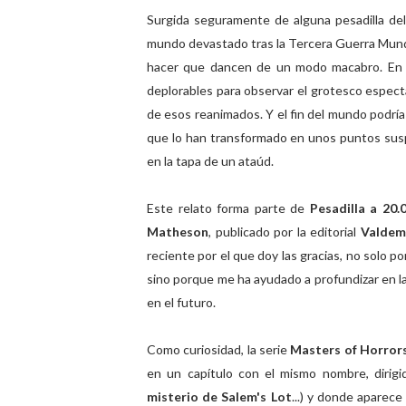
Surgida seguramente de alguna pesadilla del
mundo devastado tras la Tercera Guerra Mundi
hacer que dancen de un modo macabro. En v
deplorables para observar el grotesco espect
de esos reanimados. Y el fin del mundo podría
que lo han transformado en unos puntos susp
en la tapa de un ataúd.
Este relato forma parte de
Pesadilla a 20.
Matheson
, publicado por la editorial
Valdem
reciente por el que doy las gracias, no solo 
sino porque me ha ayudado a profundizar en l
en el futuro.
Como curiosidad, la serie
Masters of Horror
en un capítulo con el mismo nombre, dirig
misterio de Salem's Lot
...) y donde apare