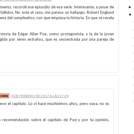
ento, recordé ese episodio de esa serie. Interesante, a pesar de
allidos. No este el caso, me parece un hallazgo. Robert Englund
ena del cumpleaños, con que empieza la historia. En que se revela
storia de Edgar Allan Poe, como protagonista, y la de la joven
egida por seres extraños, que es secuestrada por una pareja de
8 DE FEBRERO DE 2017 A LAS 17:29
evo el capítulo. Lo vi hace muchísimos años, pero vaya, no es
a recomendación sobre el capítulo de Poe y por tu opinión,