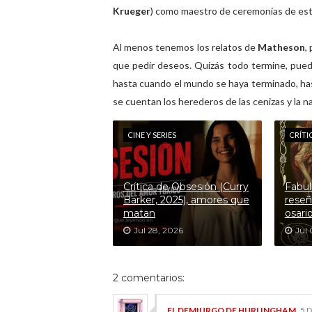
Krueger
) como maestro de ceremonias de este
Al menos tenemos los relatos de
Matheson
,
que pedir deseos. Quizás todo termine, pue
hasta cuando el mundo se haya terminado, ha
se cuentan los herederos de las cenizas y la n
CINE Y SERIES
CRÍTI
Crítica de Obsesión (Curry
Fabul
Barker, 2025), amores que
reseñ
matan
osari
Jul 28, 2026
Jul 
2 comentarios:
EL DEMIURGO DE HURLINGHAM
5 