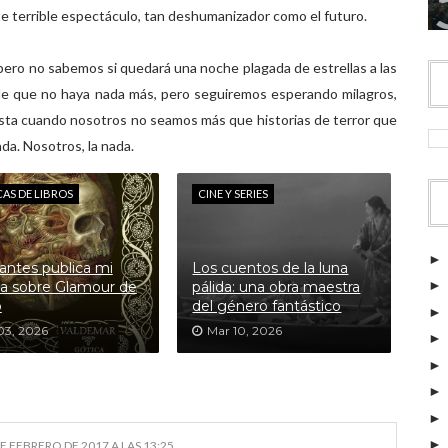
 terrible espectáculo, tan deshumanizador como el futuro.
 pero no sabemos si quedará una noche plagada de estrellas a las
de que no haya nada más, pero seguiremos esperando milagros,
sta cuando nosotros no seamos más que historias de terror que
ada. Nosotros, la nada.
CAS DE LIBROS
CINE Y SERIES
antes publica mi
Los cuentos de la luna
a sobre Glamour de
pálida: una obra maestra
o
del género fantástico
03, 2026
Mar 10, 2026
DE FEBRERO DE 2017 A LAS 13:25