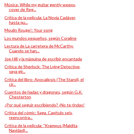
Música: While my guitar gently weeps,
cover de Reg...
Crítica de la película: La Novia Cadáver,
hasta qu...
Moulin Rouge!: Your song
Los mundos pequeños, según Coraline
Lectura de La carretera de McCarthy.
Cuando se han...
Joe Hill y la máquina de escribir encantada
Crítica de Sherlock: The Lying Detective,
vaya gir...
Crítica del libro: Apocalipsis (The Stand), el
cír...
Cuentos de hadas y dragones, según G.K.
Chesterton
¿Por qué seguir escribiendo? ¡No te rindas!
Crítica del cómic: Saga. Capítulo seis,
reencontra...
Crítica de la película: "Krampus (Maldita
Navidad)...