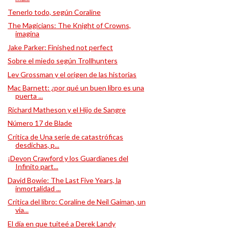
Tenerlo todo, según Coraline
The Magicians: The Knight of Crowns,
imagina
Jake Parker: Finished not perfect
Sobre el miedo según Trollhunters
Lev Grossman y el origen de las historias
Mac Barnett: ¿por qué un buen libro es una
puerta ...
Richard Matheson y el Hijo de Sangre
Número 17 de Blade
Crítica de Una serie de catastróficas
desdichas, p...
¡Devon Crawford y los Guardianes del
Infinito part...
David Bowie: The Last Five Years, la
inmortalidad ...
Crítica del libro: Coraline de Neil Gaiman, un
via...
El día en que tuiteé a Derek Landy