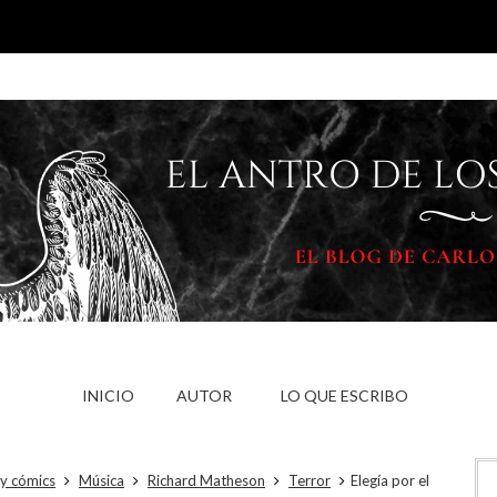
INICIO
AUTOR
LO QUE ESCRIBO
 y cómics
Música
Richard Matheson
Terror
Elegía por el