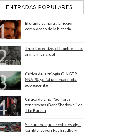
ENTRADAS POPULARES
El último samurái: la ficción
como ocaso de la historia
True Detective, el hombre es el
animal más cruel
Crítica de la trilogía GINGER
SNAPS, yo fui una mujer loba
adolescente
Crítica de cine: "Sombras
tenebrosas (Dark Shadows)" de
Tim Burton
Se supone que escribir es algo
terrible, según Ray Bradbury