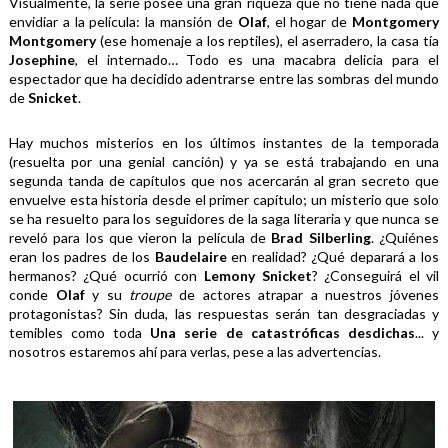
Visualmente, la serie posee una gran riqueza que no tiene nada que 
envidiar a la película: la mansión de 
Olaf
, el hogar de 
Montgomery 
Montgomery
 (ese homenaje a los reptiles), el aserradero, la casa tía 
Josephine
, el internado… Todo es una macabra delicia para el 
espectador que ha decidido adentrarse entre las sombras del mundo 
de 
Snicket
.
Hay muchos misterios en los últimos instantes de la temporada 
(resuelta por una genial canción) y ya se está trabajando en una 
segunda tanda de capítulos que nos acercarán al gran secreto que 
envuelve esta historia desde el primer capítulo; un misterio que solo 
se ha resuelto para los seguidores de la saga literaria y que nunca se 
reveló para los que vieron la película de 
Brad Silberling
. ¿Quiénes 
eran los padres de los 
Baudelaire 
en realidad? ¿Qué deparará a los 
hermanos? ¿Qué ocurrió con 
Lemony Snicket
? ¿Conseguirá el vil 
conde 
Olaf 
y su 
troupe 
de actores atrapar a nuestros jóvenes 
protagonistas? Sin duda, las respuestas serán tan desgraciadas y 
temibles como toda 
Una serie de catastróficas desdichas
... y 
nosotros estaremos ahí para verlas, pese a las advertencias.