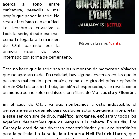
acerca al tono entre 
caricatura, pesadilla y mal 
propio que posee la serie. No 
resta efectismo ni oscuridad. 
Lo tenebroso envuelve a 
toda la serie, desde escenas 
como la llegada a la mansión 
Póster de la serie.
Fuente
.
de Olaf pasando por la 
primera visión de ese 
internado con forma de cementerio. 
Esto no hace que la serie sea solo un montón de momentos aislados 
que no aportan nada. En realidad, hay algunas escenas en las que lo 
pasamos mal con los personajes, como ese giro del primer episodio 
donde 
Olaf 
da una bofetada, también al espectador, y se revela como 
un monstruo, no solo un chiste o un villano de 
Mortadelo y Filemón.
En el caso de 
Olaf
, ya que nombramos a este indeseable, el 
personaje es un caramelo para cualquier actor que quiera interpretar 
a este ser con aire de divo, maléfico, arrogante, ególatra y todos los 
adjetivos despectivos que os vengan a la cabeza. En su día, 
Jim 
Carrey 
lo dotó de sus diversas excentricidades y su aire histriónico 
para la película. En la serie, lo interpreta 
Neil Patrick Harris
, que 