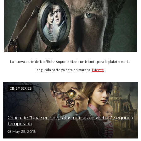
La nueva serie de
Netflix
ha supuesto todo un triunfo para la plataforma. La
segunda parte ya está en marcha.
Fuente
.
CINE Y SERIES
Crítica de "Una serie de catastróficas desdichas", segunda
temporada
May 25, 2018