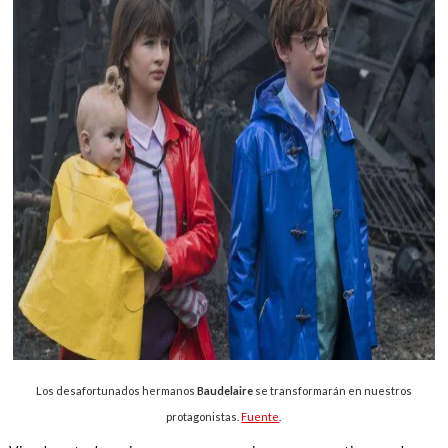
Los desafortunados hermanos
Baudelaire
se transformarán en nuestros
protagonistas.
Fuente
.