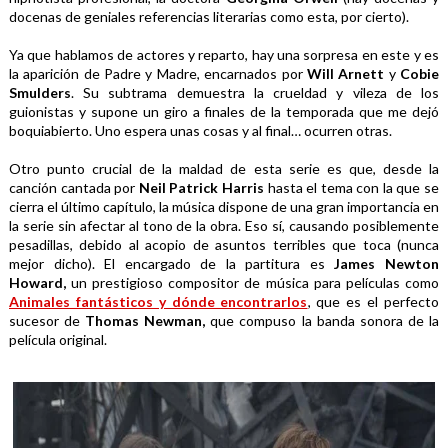
docenas de geniales referencias literarias como esta, por cierto).
Ya que hablamos de actores y reparto, hay una sorpresa en este y es 
la aparición de Padre y Madre, encarnados por 
Will Arnett
 y 
Cobie 
Smulders
. Su subtrama demuestra la crueldad y vileza de los 
guionistas y supone un giro a finales de la temporada que me dejó 
boquiabierto. Uno espera unas cosas y al final… ocurren otras.
Otro punto crucial de la maldad de esta serie es que, desde la 
canción cantada por 
Neil Patrick Harris
 hasta el tema con la que se 
cierra el último capítulo, la música dispone de una gran importancia en 
la serie sin afectar al tono de la obra. Eso sí, causando posiblemente 
pesadillas, debido al acopio de asuntos terribles que toca (nunca 
mejor dicho). El encargado de la partitura es 
James Newton 
Howard,
 un prestigioso compositor de música para películas como 
Animales fantásticos y dónde encontrarlos
, que es el perfecto 
sucesor de 
Thomas Newman,
 que compuso la banda sonora de la 
película original.