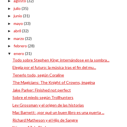
agosto
(32)
►
julio
(35)
►
junio
(31)
►
mayo
(33)
►
abril
(32)
►
marzo
(32)
►
febrero
(28)
►
enero
(31)
▼
Todo sobre Stephen King: internándose en la sombra...
Elegía por el futuro: la música tras el fin del mu...
Tenerlo todo, según Coraline
The Magicians: The Knight of Crowns, imagina
Jake Parker: Finished not perfect
Sobre el miedo según Trollhunters
Lev Grossman y el origen de las historias
Mac Barnett: ¿por qué un buen libro es una puerta ...
Richard Matheson y el Hijo de Sangre