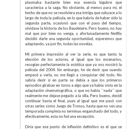
plasmaba bastante bien esa esencia lúgubre que
caracteriza a la saga. No obstante, al menos para mí, el
hecho de que no se resolviera esa intriga que subyace a lo
largo de toda la película, en lo que habría de haber sido la
segunda parte, ocasionó que con el paso del tiempo,
olvidase la historia de los Baudelaire. Pero bueno, no hay
mal que por bien no venga, y afortunadamente Netflix
decidió darle una segunda oportunidad, esperemos que
adaptando, ya por fin, todas las novelas.
Mi primera impresión al ver la serie, es que tanto la
elección de los actores, al igual que los escenarios,
recogían perfectamente la estética que ya nos mostró la
película del 2004. Sin embargo, he de decir que cuando
empecé a verla, no me llegó a conquistar del todo. No
sabría decir si en parte se debía a que los primeros
episodios giraban en torno a algo que ya había visto en la
adaptación cinematográfica, o que no había ``nada´´ que
realmente me dejase pegado a la silla. Pero bueno, decidí
continuar hasta el final, pues al igual que me pasó con
otras series como Juego de Tronos, hasta que no ves una
temporada completa no terminas enganchado del todo, y
efectivamente, esta no fué una excepción.
Diría que ese punto de inflexión definitivo es el que se