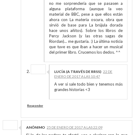
no me sorprendería que se pasasen a
alguna plataforma (aunque la veo
material de BBC, pese a que ellos están
ahora con La materia oscura, obra que
sirvió de base para La brújula dorada
hace unos añitos). Sobre los libros de
Percy Jackson (y las otras sagas de
Riordan)... me gustaría. :) La última noticia
que tuve es que iban a hacer un musical
del primer libro. Crucemos los dedos. ^^
LUCÍA (A TRAVÉS DE RRSS)
22 DE
ENERO DE 2017 A LAS 10:47
A ver si sale todo bien y tenemos más
grandes historias <3
Responder
ANÓNIMO
25 DE ENERO DE 2017 A LAS 22:09