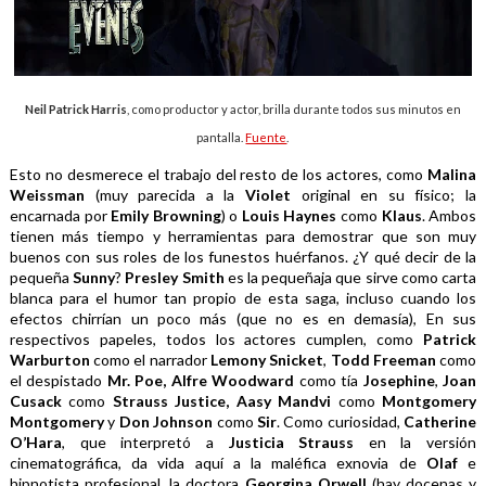
Neil Patrick Harris
, como productor y actor, brilla durante todos sus minutos en
pantalla.
Fuente
.
Esto no desmerece el trabajo del resto de los actores, como 
Malina 
Weissman
 (muy parecida a la 
Violet 
original en su físico; la 
encarnada por 
Emily Browning
) o 
Louis Haynes
 como 
Klaus
. Ambos 
tienen más tiempo y herramientas para demostrar que son muy 
buenos con sus roles de los funestos huérfanos. ¿Y qué decir de la 
pequeña 
Sunny
? 
Presley Smith
 es la pequeñaja que sirve como carta 
blanca para el humor tan propio de esta saga, incluso cuando los 
efectos chirrían un poco más (que no es en demasía), En sus 
respectivos papeles, todos los actores cumplen, como 
Patrick 
Warburton
 como el narrador 
Lemony Snicket
, 
Todd Freeman
 como 
el despistado 
Mr. Poe,
Alfre Woodward 
como tía 
Josephine
, 
Joan 
Cusack
 como 
Strauss Justice, Aasy Mandvi 
como 
Montgomery 
Montgomery 
y 
Don Johnson
 como 
Sir
. Como curiosidad, 
Catherine 
O’Hara
, que interpretó a 
Justicia Strauss 
en la versión 
cinematográfica, da vida aquí a la maléfica exnovia de 
Olaf 
e 
hipnotista profesional, la doctora 
Georgina Orwell
 (hay docenas y 