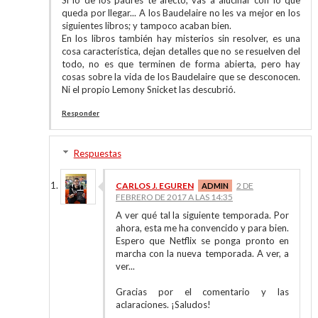
Si lo de los padres te afectó, vas a alucinar con lo que
queda por llegar... A los Baudelaire no les va mejor en los
siguientes libros; y tampoco acaban bien.
En los libros también hay misterios sin resolver, es una
cosa característica, dejan detalles que no se resuelven del
todo, no es que terminen de forma abierta, pero hay
cosas sobre la vida de los Baudelaire que se desconocen.
Ni el propio Lemony Snicket las descubrió.
Responder
Respuestas
CARLOS J. EGUREN
2 DE
FEBRERO DE 2017 A LAS 14:35
A ver qué tal la siguiente temporada. Por
ahora, esta me ha convencido y para bien.
Espero que Netflix se ponga pronto en
marcha con la nueva temporada. A ver, a
ver...
Gracias por el comentario y las
aclaraciones. ¡Saludos!