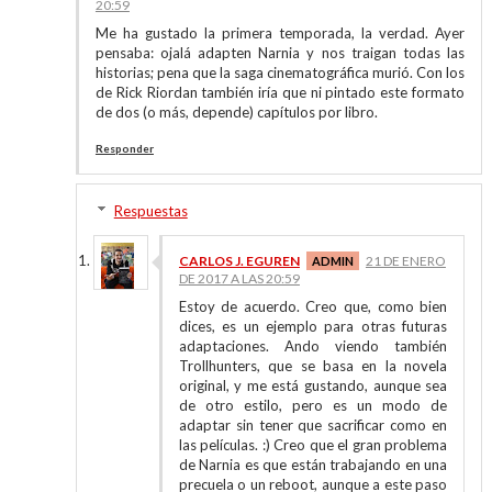
20:59
Me ha gustado la primera temporada, la verdad. Ayer
pensaba: ojalá adapten Narnia y nos traigan todas las
historias; pena que la saga cinematográfica murió. Con los
de Rick Riordan también iría que ni pintado este formato
de dos (o más, depende) capítulos por libro.
Responder
Respuestas
CARLOS J. EGUREN
21 DE ENERO
DE 2017 A LAS 20:59
Estoy de acuerdo. Creo que, como bien
dices, es un ejemplo para otras futuras
adaptaciones. Ando viendo también
Trollhunters, que se basa en la novela
original, y me está gustando, aunque sea
de otro estilo, pero es un modo de
adaptar sin tener que sacrificar como en
las películas. :) Creo que el gran problema
de Narnia es que están trabajando en una
precuela o un reboot, aunque a este paso