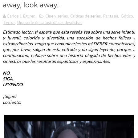
away, look away...
Carlos J. Eguren
Cine y series
,
Críticas de series
,
Fantasía
,
Gótico
,
Terror
,
Una serie de catastróficas desdichas
Estimado lector, si espera que esta reseña sea sobre una serie infantil 
y juvenil, colorida y divertida, una sucesión de hechos felices y 
extraordinarios, tengo que comunicarles (es mi DEBER comunicarles) 
que, por favor, salgan de esta entrada y no sigan leyendo, porque, a 
continuación, hablaré sobre una historia plagada de hechos viles y 
siniestros que les resultarán espantosos y espeluznantes. 
NO. 
SIGA. 
LEYENDO.
¿Sigue?
Lo siento.