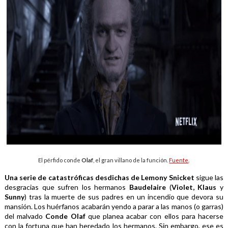
El pérfido conde
Olaf
, el gran villano de la función.
Fuente
.
Una serie de catastróficas desdichas de Lemony Snicket 
sigue las 
desgracias 
que sufren los hermanos 
Baudelaire 
(
Violet, Klaus
 y 
Sunny
) tras la muerte de sus padres en un incendio que devora su 
mansión. Los huérfanos acabarán yendo a parar a las manos (o garras) 
del malvado 
Conde Olaf
 que planea acabar con ellos para hacerse 
con la fortuna que han heredado los hermanos. Sin embargo, ese es 