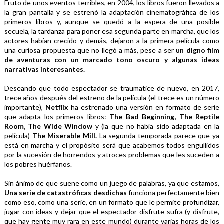
Fruto de unos eventos terribles, en 2004, los libros fueron llevados a 
la gran pantalla y se estrenó la adaptación cinematográfica de los 
primeros libros y, aunque se quedó a la espera de una posible 
secuela, la tardanza para poner esa segunda parte en marcha, que los 
actores habían crecido y demás, dejaron a la primera película como 
una curiosa propuesta que no llegó a más, pese a ser 
un digno film 
de aventuras con un marcado tono oscuro y algunas ideas 
narrativas interesantes.
Deseando que todo espectador se traumatice de nuevo, en 2017, 
trece años después del estreno de la película (el trece es un número 
importante), 
Netflix 
ha estrenado una versión en formato de serie 
que adapta los primeros libros: 
The Bad Beginning, The Reptile 
Room, The Wide Window 
y (la que no había sido adaptada en la 
película) 
The Miserable Mill.
 La segunda temporada parece que ya 
está en marcha y el propósito será que acabemos todos engullidos 
por la sucesión de horrendos y atroces problemas que les suceden a 
los pobres huérfanos.
Sin ánimo de que suene como un juego de palabras, ya que estamos, 
Una serie de catastróficas desdichas
 funciona perfectamente bien 
como eso, como una serie, en un formato que le permite profundizar, 
jugar con ideas y dejar que el espectador 
disfrute
 sufra (y disfrute, 
que hay gente muy rara en este mundo) durante varias horas de los 