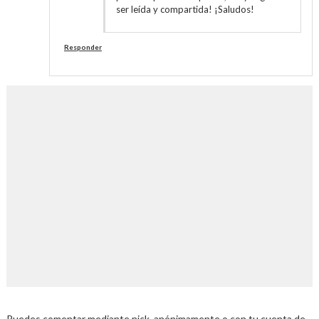
ser leída y compartida! ¡Saludos!
Responder
Puedes comentar mediante nick, anónimamente o con tu cuenta de