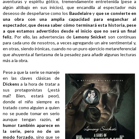
aventuras y espíritu gótico, tremendamente entretenida (pese a 
algún altibajo en sus inicios), que encandila al espectador más 
deseoso de despeñarse como los 
Baudelaire 
y 
que se convierte en 
una obra con una amplia capacidad para enganchar al 
espectador, que desea saber cómo terminará esta historia, pese 
a que estamos advertidos desde el inicio que no será un final 
feliz.
 Por ello, las advertencias de 
Lemony Snicket 
son continuas 
para cada uno de nosotros, a veces agregando un aire sentimental y, 
en otras, siendo irónicas, cuando no un puro ejercicio metareferencial 
que ahuyenta al fantasma de la pesadez para añadir algunas lecturas 
más a la obra.
Pese a que la serie se maneje 
en las claves clásicas de 
Dickens 
a la hora de tratar a 
sus protagonistas (¿está 
mal? Bien, estará peor), 
donde el niño siempre es 
tratado como alguien a quien 
no se puede tomar en serio 
aunque tengan razón,
 el 
humor también aparece en 
la serie, pero no de un 
modo forzado,
 sino que se 