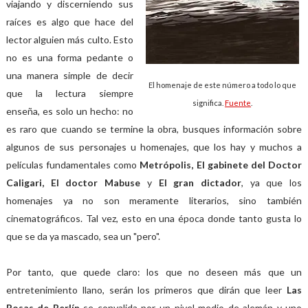
viajando y discerniendo sus
raíces es algo que hace del
lector alguien más culto. Esto
no es una forma pedante o
una manera simple de decir
El homenaje de este número a todo lo que
que la lectura siempre
significa.
Fuente
.
enseña, es solo un hecho: no
es raro que cuando se termine la obra, busques información sobre
algunos de sus personajes u homenajes, que los hay y muchos a
películas fundamentales como
Metrópolis, El gabinete del Doctor
Caligari, El doctor Mabuse
y
El gran dictador
, ya que los
homenajes ya no son meramente literarios, sino también
cinematográficos. Tal vez, esto en una época donde tanto gusta lo
que se da ya mascado, sea un "pero".
Por tanto, que quede claro: los que no deseen más que un
entretenimiento llano, serán los primeros que dirán que leer
Las
Rosas de Berlín
se convalida por un nivel medio de alemán y uno