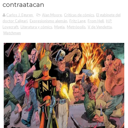
contraatacan
Carlos J. Eguren
Alan Moore
,
Críticas de cómics
,
El gabinete del
doctor Caligari
,
Expresionismo alemán
,
Fritz Lang
,
From Hell
,
H.P.
Lovecraft
,
Literatura y cómics
,
Magia
,
Metrópolis
,
V de Vendetta
,
Watchmen