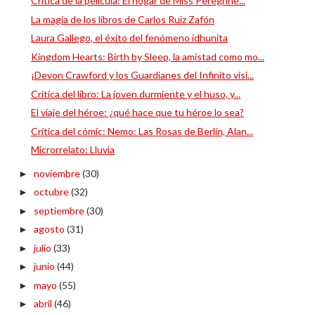
Crítica de la película: El hogar de Miss Peregrine...
La magia de los libros de Carlos Ruiz Zafón
Laura Gallego, el éxito del fenómeno idhunita
Kingdom Hearts: Birth by Sleep, la amistad como mo...
¡Devon Crawford y los Guardianes del Infinito visi...
Crítica del libro: La joven durmiente y el huso, y...
El viaje del héroe: ¿qué hace que tu héroe lo sea?
Crítica del cómic: Nemo: Las Rosas de Berlín, Alan...
Microrrelato: Lluvia
noviembre
(30)
►
octubre
(32)
►
septiembre
(30)
►
agosto
(31)
►
julio
(33)
►
junio
(44)
►
mayo
(55)
►
abril
(46)
►