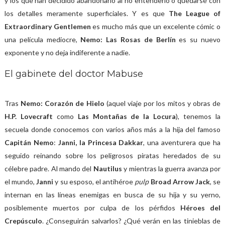
y los que han decidido abandonarlo al no entenderlo o quedarse con
los detalles meramente superficiales. Y es que
The League of
Extraordinary Gentlemen
es mucho más que un excelente cómic o
una película mediocre,
Nemo: Las Rosas de Berlín
es su nuevo
exponente y no deja indiferente a nadie.
El gabinete del doctor Mabuse
Tras
Nemo: Corazón de Hielo
(aquel viaje por los mitos y obras de
H.P. Lovecraft
como
Las Montañas de la Locura
), tenemos la
secuela donde conocemos con varios años más a la hija del famoso
Capitán Nemo
:
Janni, la Princesa Dakkar
, una aventurera que ha
seguido reinando sobre los peligrosos piratas heredados de su
célebre padre. Al mando del
Nautilus
y mientras la guerra avanza por
el mundo,
Janni
y su esposo, el antihéroe
pulp
Broad Arrow Jack
, se
internan en las líneas enemigas en busca de su hija y su yerno,
posiblemente muertos por culpa de los pérfidos
Héroes del
Crepúsculo
. ¿Conseguirán salvarlos? ¿Qué verán en las tinieblas de