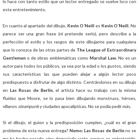
lo hace con tanto estilo que un lector entregado se vuelve loco con
este entretenimiento.
En cuanto al apartado del dibujo,
Kevin O´Neill
es
Kevin O´Neill
. No
parece ser una gran frase (ni pretende serlo), pero describe a la
perfección el estilo y los rasgos de este dibujante para cualquiera
que lo conozca de las otras partes de
The League of Extraordinary
Gentlemen
o de obras emblemáticas como
Marshal Law
. No es un
autor para todos los públicos, ya sea por la edad o los gustos, siendo
sus características las que pueden alejar a algún lector poco
predispuesto a disfrutar de algo distinto. Centrándonos en su dibujo
en
Las Rosas de Berlín
, el artista hace su trabajo con la misma
fluidez que Moore, se lo pasa bien dibujando monstruos, héroes,
villanos
steampunk
y ciudades apocalípticas. No se podía pedir más.
Si el dibujo, el guion y la predisposición cumplen, ¿cuál es el gran
problema de esta nueva entrega?
Nemo: Las Rosas de Berlín
no se
me ha hecho pesado, sino demasiado corto, porque es entretenido,