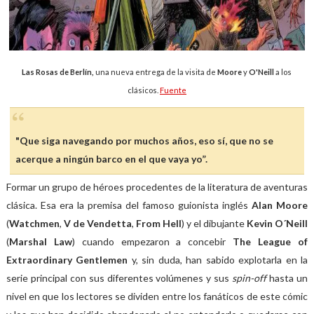
Las Rosas de Berlín,
una nueva entrega de la visita de
Moore
y
O'Neill
a los
clásicos.
Fuente
"Que siga navegando por muchos años, eso sí, que no se
acerque a ningún barco en el que vaya yo”.
Formar un grupo de héroes procedentes de la literatura de aventuras
clásica. Esa era la premisa del famoso guionista inglés
Alan Moore
(
Watchmen
,
V de Vendetta
,
From Hell
) y el dibujante
Kevin O´Neill
(
Marshal Law
) cuando empezaron a concebir
The League of
Extraordinary Gentlemen
y, sin duda, han sabido explotarla en la
serie principal con sus diferentes volúmenes y sus
spin-off
hasta un
nivel en que los lectores se dividen entre los fanáticos de este cómic