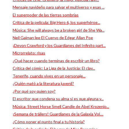
Mensaje navideño para salvar el multiverso y esas ...
El superpoder de las tierras sombrías
Crítica de la película: Big Hero 6, los superhéroe...
Música: She will always be a broken girl de She Wa...
Neil Gaiman lee El Cuervo de Edgar Allan Poe
¡Devon Crawford y los Guardianes del Infinito part...
Microrrelato: risas
¿Qué hacer cuando terminas de escribir un libro?
Crítica del cómic: La Liga de la Justicia: El clav...
Tenerife, cuando vives en un personaje...
¿Quién mató a la literatura juvenil?
¿Por qué soy quien soy?
El escritor que condena su alma si es que alguna v...
Música: Street Horse Smell Candle de Abel Krozenio...
¡Semana de tráilers! Guardianes de la Galaxia Vol....
¿Cómo poner el punto final a tu historia?