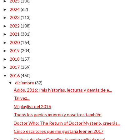
2025
(106)
►
2024
(62)
►
2023
(113)
►
2022
(108)
►
2021
(381)
►
2020
(164)
►
2019
(204)
►
2018
(157)
►
2017
(359)
►
2016
(460)
▼
diciembre
(32)
▼
Adiós, 2016: ¡mis historias, lecturas y demás de e...
Tal vez...
Mi playlist del 2016
Todos los genios mueren y nosotros también
Doctor Who: The Return of Doctor Mysterio, creerás...
Cinco escritores que me gustaría leer en 2017
Críticas de cine: Gremlins, la mejor película navi...