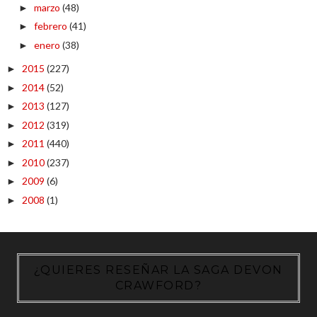
marzo
(48)
►
febrero
(41)
►
enero
(38)
►
2015
(227)
►
2014
(52)
►
2013
(127)
►
2012
(319)
►
2011
(440)
►
2010
(237)
►
2009
(6)
►
2008
(1)
►
¿QUIERES RESEÑAR LA SAGA DEVON
CRAWFORD?