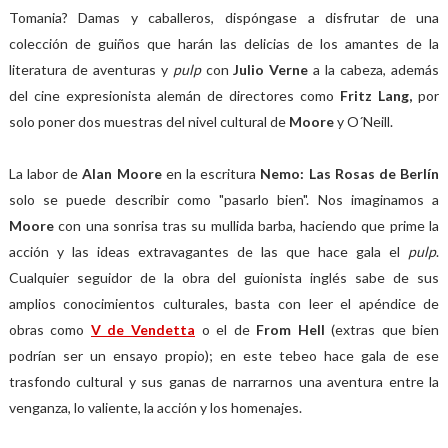
Tomania? Damas y caballeros, dispóngase a disfrutar de una
colección de guiños que harán las delicias de los amantes de la
literatura de aventuras y
pulp
con
Julio Verne
a la cabeza, además
del cine expresionista alemán de directores como
Fritz Lang,
por
solo poner dos muestras del nivel cultural de
Moore
y O´Neill.
La labor de
Alan Moore
en la escritura
Nemo: Las Rosas de Berlín
solo se puede describir como "pasarlo bien". Nos imaginamos a
Moore
con una sonrisa tras su mullida barba, haciendo que prime la
acción y las ideas extravagantes de las que hace gala el
pulp
.
Cualquier seguidor de la obra del guionista inglés sabe de sus
amplios conocimientos culturales, basta con leer el apéndice de
obras como
V de Vendetta
o el de
From Hell
(extras que bien
podrían ser un ensayo propio); en este tebeo hace gala de ese
trasfondo cultural y sus ganas de narrarnos una aventura entre la
venganza, lo valiente, la acción y los homenajes.