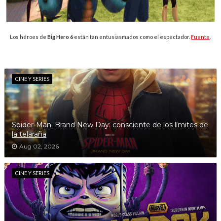
Los héroes de
Big Hero 6
están tan entusiasmados como el espectador.
Fuente
.
CINE Y SERIES
Spider-Man: Brand New Day: consciente de los límites de
la telaraña
Aug 02, 2026
CINE Y SERIES