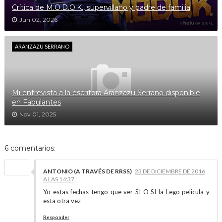
Crítica de M.O.D.O.K., supervillano y padre de familia
Jun 02, 2026
ARANZAZU SERRANO
Mi entrevista a la escritora Aranzazu Serrano disponible
en Fabulantes
Nov 01, 2025
6 comentarios:
ANTONIO (A TRAVÉS DE RRSS)
23 DE DICIEMBRE DE 2016
A LAS 14:37
Yo estas fechas tengo que ver SI O SI la Lego pelicula y
esta otra vez
Responder