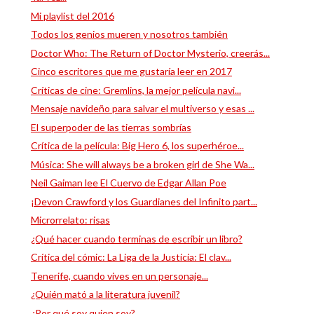
Mi playlist del 2016
Todos los genios mueren y nosotros también
Doctor Who: The Return of Doctor Mysterio, creerás...
Cinco escritores que me gustaría leer en 2017
Críticas de cine: Gremlins, la mejor película navi...
Mensaje navideño para salvar el multiverso y esas ...
El superpoder de las tierras sombrías
Crítica de la película: Big Hero 6, los superhéroe...
Música: She will always be a broken girl de She Wa...
Neil Gaiman lee El Cuervo de Edgar Allan Poe
¡Devon Crawford y los Guardianes del Infinito part...
Microrrelato: risas
¿Qué hacer cuando terminas de escribir un libro?
Crítica del cómic: La Liga de la Justicia: El clav...
Tenerife, cuando vives en un personaje...
¿Quién mató a la literatura juvenil?
¿Por qué soy quien soy?