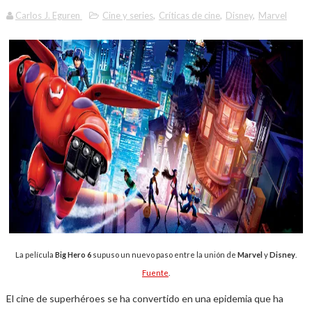
Carlos J. Eguren
Cine y series
,
Críticas de cine
,
Disney
,
Marvel
La película
Big Hero 6
supuso un nuevo paso entre la unión de
Marvel
y
Disney
.
Fuente
.
El cine de superhéroes se ha convertido en una epidemia que ha