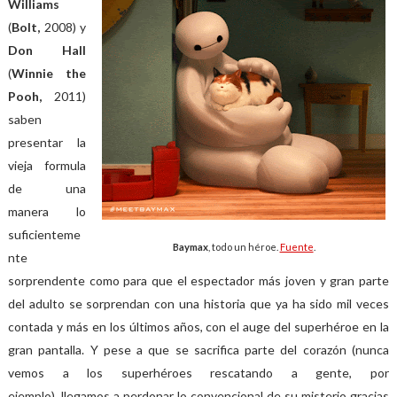
Williams
(
Bolt,
2008) y
Don Hall
(
Winnie the
Pooh,
2011)
saben
presentar la
vieja formula
de una
manera lo
suficienteme
Baymax
, todo un héroe.
Fuente
.
nte
sorprendente como para que el espectador más joven y gran parte
del adulto se sorprendan con una historia que ya ha sido mil veces
contada y más en los últimos años, con el auge del superhéroe en la
gran pantalla. Y pese a que se sacrifica parte del corazón (nunca
vemos a los superhéroes rescatando a gente, por
ejemplo), llegamos a perdonar lo convencional de su misterio gracias