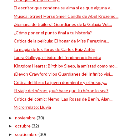
El escritor que condena su alma si es que alguna v...
Música: Street Horse Smell Candle de Abel Krozenio...
¡Semana de tráilers! Guardianes de la Galaxia Vol....
¿Cómo poner el punto final a tu historia?
Crítica de la película: El hogar de Miss Peregrine...
La magia de los libros de Carlos Ruiz Zafón
Laura Gallego, el éxito del fenómeno idhunita
Kingdom Hearts: Birth by Sleep, la amistad como mo...
¡Devon Crawford y los Guardianes del Infinito visi...
Crítica del libro: La joven durmiente y el huso, y...
El viaje del héroe: ¿qué hace que tu héroe lo sea?
Crítica del cómic: Nemo: Las Rosas de Berlín, Alan...
Microrrelato: Lluvia
noviembre
(30)
►
octubre
(32)
►
septiembre
(30)
►