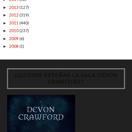
2013
(127)
►
2012
(319)
►
2011
(440)
►
2010
(237)
►
2009
(6)
►
2008
(1)
►
¿QUIERES RESEÑAR LA SAGA DEVON
CRAWFORD?