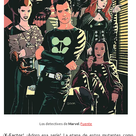
Los detectives de
Marvel
.
Fuente
¡
X-Factor
! ¡Adoro esa serie! La etapa de estos mutantes como