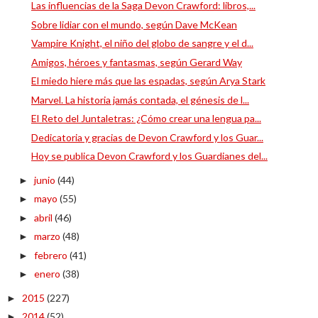
Las influencias de la Saga Devon Crawford: libros,...
Sobre lidiar con el mundo, según Dave McKean
Vampire Knight, el niño del globo de sangre y el d...
Amigos, héroes y fantasmas, según Gerard Way
El miedo hiere más que las espadas, según Arya Stark
Marvel. La historia jamás contada, el génesis de l...
El Reto del Juntaletras: ¿Cómo crear una lengua pa...
Dedicatoria y gracias de Devon Crawford y los Guar...
Hoy se publica Devon Crawford y los Guardianes del...
junio
(44)
►
mayo
(55)
►
abril
(46)
►
marzo
(48)
►
febrero
(41)
►
enero
(38)
►
2015
(227)
►
2014
(52)
►