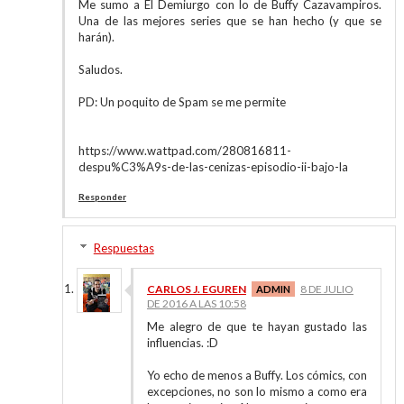
Me sumo a El Demiurgo con lo de Buffy Cazavampiros.
Una de las mejores series que se han hecho (y que se
harán).
Saludos.
PD: Un poquito de Spam se me permite
https://www.wattpad.com/280816811-
despu%C3%A9s-de-las-cenizas-episodio-ii-bajo-la
Responder
Respuestas
CARLOS J. EGUREN
8 DE JULIO
DE 2016 A LAS 10:58
Me alegro de que te hayan gustado las
influencias. :D
Yo echo de menos a Buffy. Los cómics, con
excepciones, no son lo mismo a como era