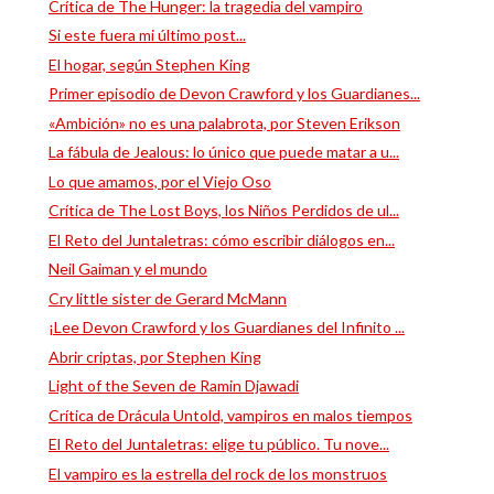
Crítica de The Hunger: la tragedia del vampiro
Si este fuera mi último post...
El hogar, según Stephen King
Primer episodio de Devon Crawford y los Guardianes...
«Ambición» no es una palabrota, por Steven Erikson
La fábula de Jealous: lo único que puede matar a u...
Lo que amamos, por el Viejo Oso
Crítica de The Lost Boys, los Niños Perdidos de ul...
El Reto del Juntaletras: cómo escribir diálogos en...
Neil Gaiman y el mundo
Cry little sister de Gerard McMann
¡Lee Devon Crawford y los Guardianes del Infinito ...
Abrir criptas, por Stephen King
Light of the Seven de Ramin Djawadi
Crítica de Drácula Untold, vampiros en malos tiempos
El Reto del Juntaletras: elige tu público. Tu nove...
El vampiro es la estrella del rock de los monstruos