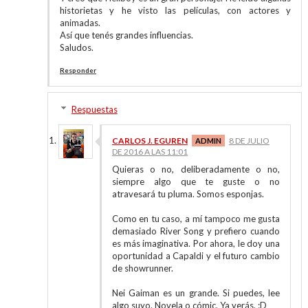
historietas y he visto las películas, con actores y
animadas.
Así que tenés grandes influencias.
Saludos.
Responder
Respuestas
CARLOS J. EGUREN
8 DE JULIO
DE 2016 A LAS 11:01
Quieras o no, deliberadamente o no,
siempre algo que te guste o no
atravesará tu pluma. Somos esponjas.
Como en tu caso, a mí tampoco me gusta
demasiado River Song y prefiero cuando
es más imaginativa. Por ahora, le doy una
oportunidad a Capaldi y el futuro cambio
de showrunner.
Nei Gaiman es un grande. Si puedes, lee
algo suyo. Novela o cómic. Ya verás. :D