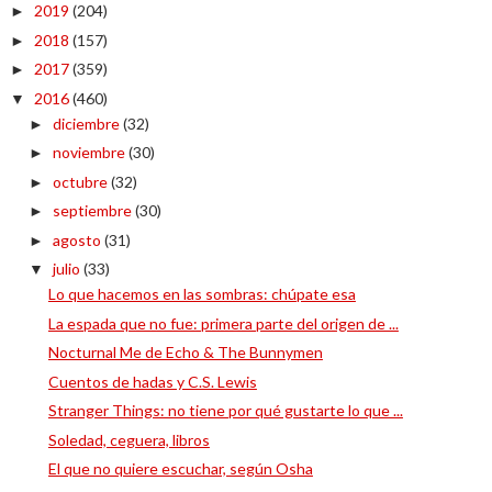
2019
(204)
►
2018
(157)
►
2017
(359)
►
2016
(460)
▼
diciembre
(32)
►
noviembre
(30)
►
octubre
(32)
►
septiembre
(30)
►
agosto
(31)
►
julio
(33)
▼
Lo que hacemos en las sombras: chúpate esa
La espada que no fue: primera parte del origen de ...
Nocturnal Me de Echo & The Bunnymen
Cuentos de hadas y C.S. Lewis
Stranger Things: no tiene por qué gustarte lo que ...
Soledad, ceguera, libros
El que no quiere escuchar, según Osha