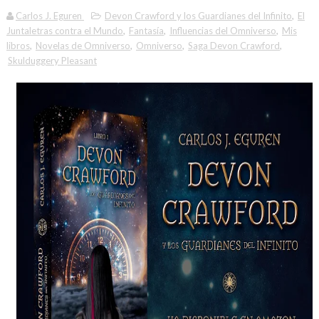
Carlos J. Eguren
Devon Crawford y los Guardianes del Infinito
,
El
Juntaletras contra el Mundo
,
Fantasía
,
Influencias del Omniverso
,
Mis
libros
,
Novelas de Omniverso
,
Omniverso
,
Saga Devon Crawford
,
Skulduggery Pleasant