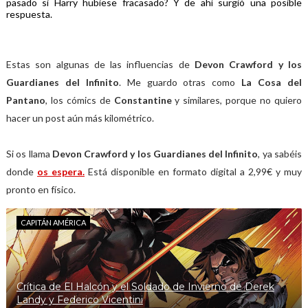
pasado si Harry hubiese fracasado? Y de ahí surgió una posible
respuesta.
Estas son algunas de las influencias de
Devon Crawford y los
Guardianes del Infinito
. Me guardo otras como
La Cosa del
Pantano
, los cómics de
Constantine
y similares, porque no quiero
hacer un post aún más kilométrico.
Si os llama
Devon Crawford y los Guardianes del Infinito
, ya sabéis
donde
os espera.
Está disponible en formato digital a 2,99€ y muy
pronto en físico.
CAPITÁN AMÉRICA
Crítica de El Halcón y el Soldado de Invierno de Derek
Landy y Federico Vicentini