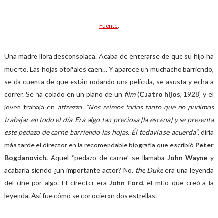
Fuente
.
Una madre llora desconsolada. Acaba de enterarse de que su hijo ha
muerto. Las hojas otoñales caen… Y aparece un muchacho barriendo,
se da cuenta de que están rodando una película, se asusta y echa a
correr. Se ha colado en un plano de un
film
(
Cuatro hijos
, 1928) y el
joven trabaja en
attrezzo
.
“Nos reímos todos tanto que no pudimos
trabajar en todo el día. Era algo tan preciosa [la escena] y se presenta
este pedazo de carne barriendo las hojas. Él todavía se acuerda”
, diría
más tarde el director en la recomendable biografía que escribió
Peter
Bogdanovich.
Aquel “pedazo de carne” se llamaba
John Wayne
y
acabaría siendo ¿un importante actor? No,
the Duke
era una leyenda
del cine por algo. El director era
John Ford
, el mito que creó a la
leyenda. Así fue cómo se conocieron dos estrellas.