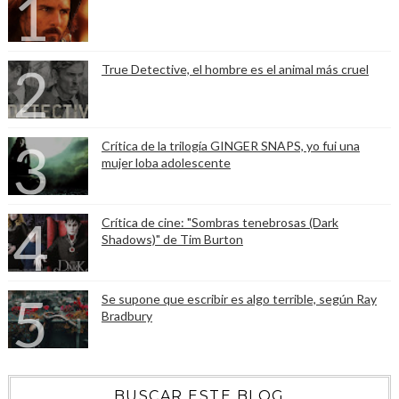
True Detective, el hombre es el animal más cruel
Crítica de la trilogía GINGER SNAPS, yo fui una
mujer loba adolescente
Crítica de cine: "Sombras tenebrosas (Dark
Shadows)" de Tim Burton
Se supone que escribir es algo terrible, según Ray
Bradbury
BUSCAR ESTE BLOG