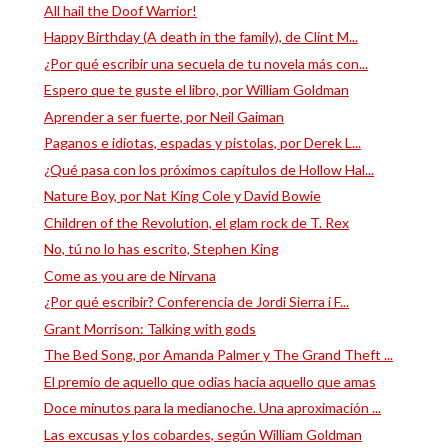
All hail the Doof Warrior!
Happy Birthday (A death in the family), de Clint M...
¿Por qué escribir una secuela de tu novela más con...
Espero que te guste el libro, por William Goldman
Aprender a ser fuerte, por Neil Gaiman
Paganos e idiotas, espadas y pistolas, por Derek L...
¿Qué pasa con los próximos capítulos de Hollow Hal...
Nature Boy, por Nat King Cole y David Bowie
Children of the Revolution, el glam rock de T. Rex
No, tú no lo has escrito, Stephen King
Come as you are de Nirvana
¿Por qué escribir? Conferencia de Jordi Sierra i F...
Grant Morrison: Talking with gods
The Bed Song, por Amanda Palmer y The Grand Theft ...
El premio de aquello que odias hacia aquello que amas
Doce minutos para la medianoche. Una aproximación ...
Las excusas y los cobardes, según William Goldman