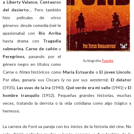
a Liberty Valance
,
Centauros
del desierto
… Pero también
hizo películas de otros
géneros: desde comedia (reír le
apasionaba) con
Río Arriba
hasta drama con
Tragedia
submarina
,
Carne de cañón
o
Peregrinos
, pasando por el
Su biografía.
Fuente
.
género negro en títulos como
Carne o
filmes
históricos como
María Estuardo
o
El joven Lincoln
.
Por ellas, ganaría sus Oscars (y no por sus
westerns
):
El delator
(1935),
Las uvas de la ira
(1940),
Qué verde era mi valle
(1941) y
El
hombre tranquilo
(1952). Pequeñas grandes historias, muchas
veces, tratando la derrota o la vida cotidiana como algo trágico y
hermoso.
La carrera de Ford va pareja con los inicios de la historia del cine. No