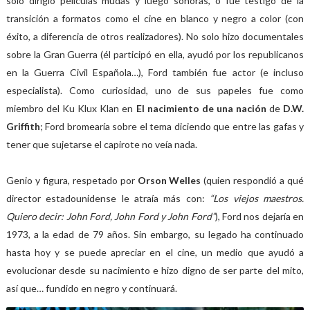
solo dirigió películas mudas y luego sonoras, o fue testigo de la
transición a formatos como el cine en blanco y negro a color (con
éxito, a diferencia de otros realizadores). No solo hizo documentales
sobre la Gran Guerra (él participó en ella, ayudó por los republicanos
en la Guerra Civil Española…), Ford también fue actor (e incluso
especialista). Como curiosidad, uno de sus papeles fue como
miembro del Ku Klux Klan en
El nacimiento de una nación
de
D.W.
Griffith
; Ford bromearía sobre el tema diciendo que entre las gafas y
tener que sujetarse el capirote no veía nada.
Genio y figura, respetado por
Orson Welles
(quien respondió a qué
director estadounidense le atraía más con:
“Los viejos maestros.
Quiero decir: John Ford, John Ford y John Ford”
), Ford nos dejaría en
1973, a la edad de 79 años. Sin embargo, su legado ha continuado
hasta hoy y se puede apreciar en el cine, un medio que ayudó a
evolucionar desde su nacimiento e hizo digno de ser parte del mito,
así que… fundido en negro y continuará.