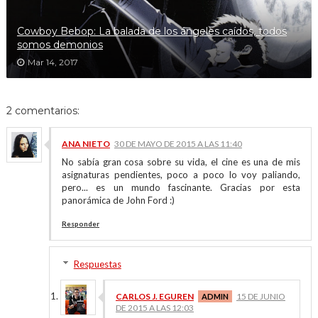
Cowboy Bebop: La balada de los ángeles caídos, todos
somos demonios
Mar 14, 2017
2 comentarios:
ANA NIETO
30 DE MAYO DE 2015 A LAS 11:40
No sabía gran cosa sobre su vida, el cine es una de mis
asignaturas pendientes, poco a poco lo voy paliando,
pero... es un mundo fascinante. Gracias por esta
panorámica de John Ford :)
Responder
Respuestas
CARLOS J. EGUREN
15 DE JUNIO
DE 2015 A LAS 12:03