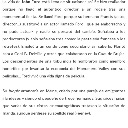
La vida de
John Ford
está llena de situaciones así. Se hizo realizador
porque no llegó el auténtico director a un rodaje tras una
monumental fiesta. Se llamó Ford porque su hermano Francis (actor,
director…) sustituyó a un actor llamado Ford –que se emborrachó y
no pudo actuar- y nadie se percató del cambio. Señalaba a los
productores (y solo señalaba tres cosas: la pastelería francesa y los
retretes). Empleó a un conde como secundario sin saberlo. Plantó
cara a Cecil B. DeMille y otros que colaboraron en la Caza de Brujas.
Los descendientes de una tribu india lo nombraron como miembro
honorífico por levantar la economía del Monument Valley con sus
películas… Ford vivió una vida digna de película.
Su
biopic
arrancaría en Maine, criado por una pareja de emigrantes
irlandeses y siendo el pequeño de trece hermanos. Sus raíces harían
que varias de sus cintas cinematográficas tratasen la situación de
Irlanda, aunque perdiese su apellido real (Feeney).