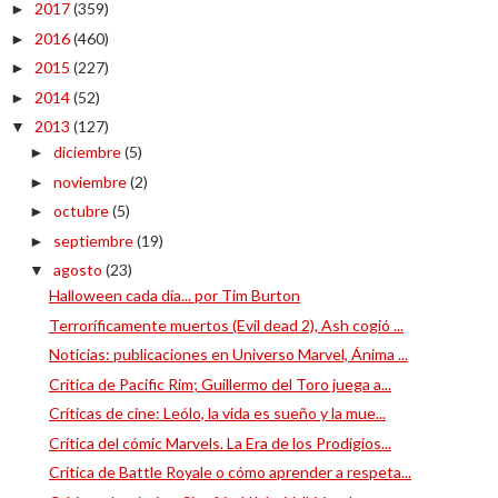
2017
(359)
►
2016
(460)
►
2015
(227)
►
2014
(52)
►
2013
(127)
▼
diciembre
(5)
►
noviembre
(2)
►
octubre
(5)
►
septiembre
(19)
►
agosto
(23)
▼
Halloween cada día... por Tim Burton
Terroríficamente muertos (Evil dead 2), Ash cogió ...
Noticias: publicaciones en Universo Marvel, Ánima ...
Crítica de Pacific Rim; Guillermo del Toro juega a...
Críticas de cine: Leólo, la vida es sueño y la mue...
Crítica del cómic Marvels. La Era de los Prodigios...
Crítica de Battle Royale o cómo aprender a respeta...