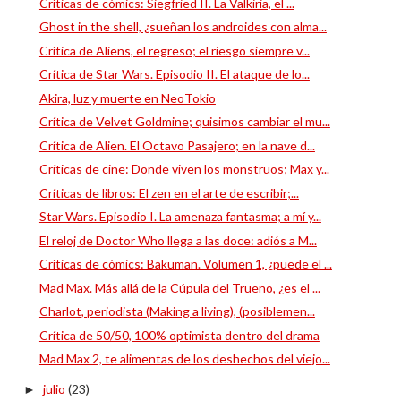
Críticas de cómics: Siegfried II. La Valkiria, el ...
Ghost in the shell, ¿sueñan los androides con alma...
Crítica de Aliens, el regreso; el riesgo siempre v...
Crítica de Star Wars. Episodio II. El ataque de lo...
Akira, luz y muerte en NeoTokio
Crítica de Velvet Goldmine; quisimos cambiar el mu...
Crítica de Alien. El Octavo Pasajero; en la nave d...
Críticas de cine: Donde viven los monstruos; Max y...
Críticas de libros: El zen en el arte de escribir;...
Star Wars. Episodio I. La amenaza fantasma; a mí y...
El reloj de Doctor Who llega a las doce: adiós a M...
Críticas de cómics: Bakuman. Volumen 1, ¿puede el ...
Mad Max. Más allá de la Cúpula del Trueno, ¿es el ...
Charlot, periodista (Making a living), (posiblemen...
Crítica de 50/50, 100% optimista dentro del drama
Mad Max 2, te alimentas de los deshechos del viejo...
julio
(23)
►