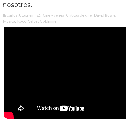
nosotros.
Carlos J. Eguren
Cine y series
,
Críticas de cine
,
David Bowie
,
Música
,
Rock
,
Velvet Goldmine