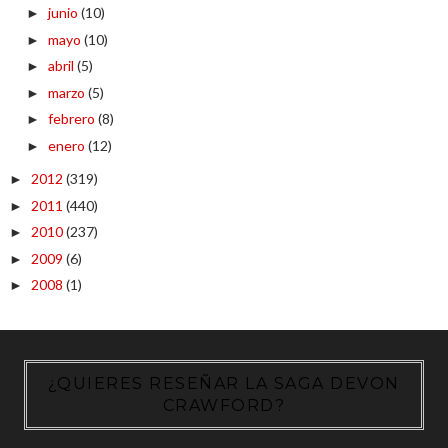
junio
(10)
►
mayo
(10)
►
abril
(5)
►
marzo
(5)
►
febrero
(8)
►
enero
(12)
►
2012
(319)
►
2011
(440)
►
2010
(237)
►
2009
(6)
►
2008
(1)
►
¿QUIERES RESEÑAR LA SAGA DEVON
CRAWFORD?