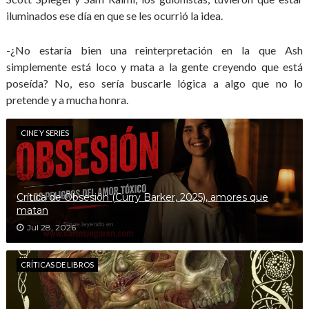
iluminados ese día en que se les ocurrió la idea.
-¿No estaría bien una reinterpretación en la que Ash
simplemente está loco y mata a la gente creyendo que está
poseída? No, eso sería buscarle lógica a algo que no lo
pretende y a mucha honra.
CINE Y SERIES
Crítica de Obsesión (Curry Barker, 2025), amores que
matan
Jul 28, 2026
CRÍTICAS DE LIBROS