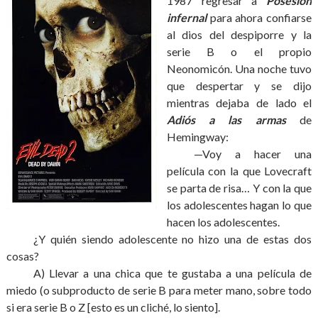
1987 regresar a
Posesión
infernal
para ahora confiarse
al dios del despiporre y la
serie B o el propio
Neonomicón. Una noche tuvo
que despertar y se dijo
mientras dejaba de lado el
Adiós a las armas
de
Hemingway:
—Voy a hacer una
película con la que Lovecraft
se parta de risa… Y con la que
los adolescentes hagan lo que
hacen los adolescentes.
¿Y quién siendo adolescente no hizo una de estas dos
cosas?
A) Llevar a una chica que te gustaba a una película de
miedo (o subproducto de serie B para meter mano, sobre todo
si era serie B o Z [esto es un cliché, lo siento].