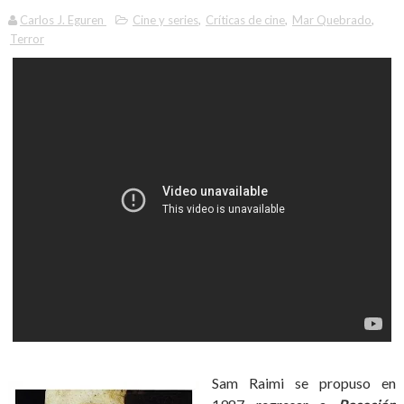
Carlos J. Eguren
Cine y series
,
Críticas de cine
,
Mar Quebrado
,
Terror
Sam Raimi se propuso en