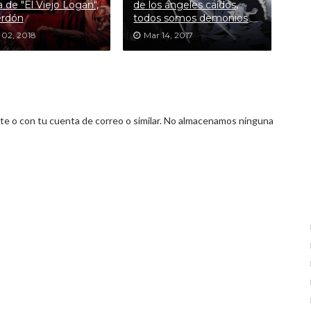
a de "El Viejo Logan",
de los ángeles caídos,
erdón
todos somos demonios
 02, 2018
Mar 14, 2017
 o con tu cuenta de correo o similar. No almacenamos ninguna