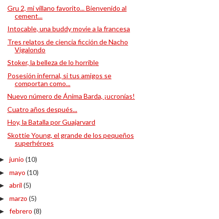
Gru 2, mi villano favorito... Bienvenido al
cement...
Intocable, una buddy movie a la francesa
Tres relatos de ciencia ficción de Nacho
Vigalondo
Stoker, la belleza de lo horrible
Posesión infernal, si tus amigos se
comportan como...
Nuevo número de Ánima Barda, ¡ucronías!
Cuatro años después...
Hoy, la Batalla por Guajarvard
Skottie Young, el grande de los pequeños
superhéroes
junio
(10)
►
mayo
(10)
►
abril
(5)
►
marzo
(5)
►
febrero
(8)
►