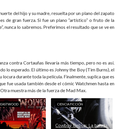
rte del hijo y su madre, resuelta por un plano del zapato
es de gran fuerza. Si fue un plano “artístico” o fruto de la
e”, nunca lo sabremos. Preferimos el resultado que se ve en
za contra Cortauñas llevaría más tiempo, pero no es así.
odo lo esperado. El último es Johnny the Boy (Tim Burns), el
locura durante toda la película. Finalmente, suplica que es
ue fue usada también desde el cómic Watchmen hasta en
na. Otra muestra más de la fuerza de Mad Max.
T EASTWOOD
CIENCIA FICCIÓN
Cowboy Bebop: La balada