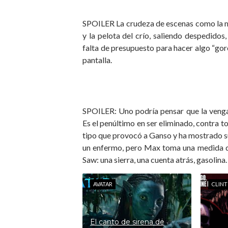
SPOILER La crudeza de escenas como la mue
y la pelota del crío, saliendo despedidos, 
falta de presupuesto para hacer algo “gor
pantalla.
SPOILER: Uno podría pensar que la vengan
Es el penúltimo en ser eliminado, contra t
tipo que provocó a Ganso y ha mostrado su 
un enfermo, pero Max toma una medida q
Saw: una sierra, una cuenta atrás, gasoli
AVATAR
CLIN
El canto de sirena de