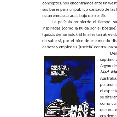
conceptos, nos encontramos ante un west
sus bases para un público cansado de las 
están enmascaradas bajo otro estilo.
La película no pierde el tiempo, s
inspiradas (como la huida por el bosque)
(quizás demasiado). El final es tan atrevi
no sabe si, por el bien de ese mundo di
cabeza y emplee su “justicia” contra una p
Des
séptimo 
Logan
de
Mad Ma
Australi
postnucle
el aspect
se diferen
como curi
que era e
era demas