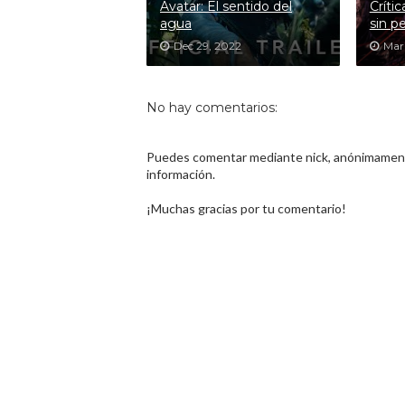
Avatar: El sentido del
Crític
agua
sin p
Dec 29, 2022
Mar
No hay comentarios:
Puedes comentar mediante nick, anónimamente
información.
¡Muchas gracias por tu comentario!