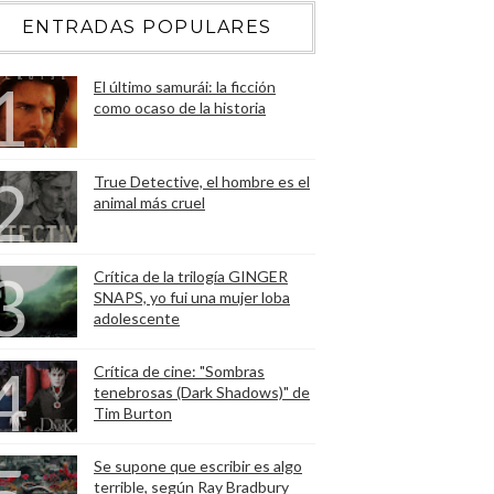
ENTRADAS POPULARES
El último samurái: la ficción
como ocaso de la historia
True Detective, el hombre es el
animal más cruel
Crítica de la trilogía GINGER
SNAPS, yo fui una mujer loba
adolescente
Crítica de cine: "Sombras
tenebrosas (Dark Shadows)" de
Tim Burton
Se supone que escribir es algo
terrible, según Ray Bradbury