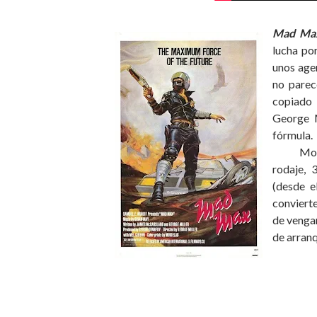
Mad Ma
lucha por
unos age
no parec
copiado
George M
fórmula.
Mos
rodaje, 
(desde e
convierte
de vengan
de arranq