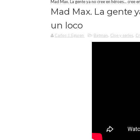
Mad Max. La gente ya no cree en héroes... cree e
Mad Max. La gente ya
un loco
Carlos J. Eguren
Batman
,
Cine y series
,
Cr