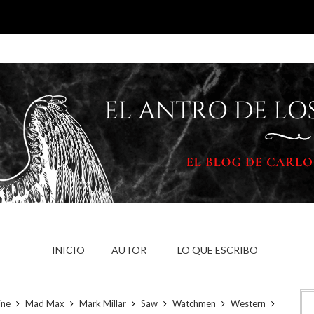
INICIO
AUTOR
LO QUE ESCRIBO
ine
Mad Max
Mark Millar
Saw
Watchmen
Western