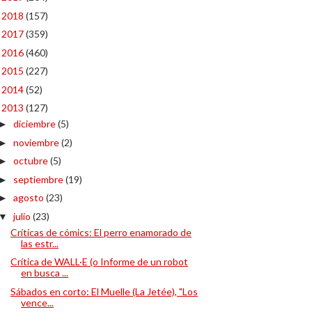
2018
(157)
►
2017
(359)
►
2016
(460)
►
2015
(227)
►
2014
(52)
►
2013
(127)
▼
diciembre
(5)
►
noviembre
(2)
►
octubre
(5)
►
septiembre
(19)
►
agosto
(23)
►
julio
(23)
▼
Críticas de cómics: El perro enamorado de
las estr...
Crítica de WALL·E (o Informe de un robot
en busca ...
Sábados en corto: El Muelle (La Jetée), "Los
vence...