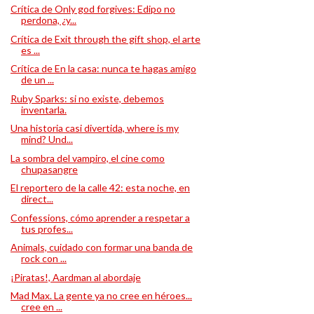
Crítica de Only god forgives: Edipo no
perdona, ¿y...
Crítica de Exit through the gift shop, el arte
es ...
Crítica de En la casa: nunca te hagas amigo
de un ...
Ruby Sparks: si no existe, debemos
inventarla.
Una historia casi divertida, where is my
mind? Und...
La sombra del vampiro, el cine como
chupasangre
El reportero de la calle 42: esta noche, en
direct...
Confessions, cómo aprender a respetar a
tus profes...
Animals, cuidado con formar una banda de
rock con ...
¡Piratas!, Aardman al abordaje
Mad Max. La gente ya no cree en héroes...
cree en ...