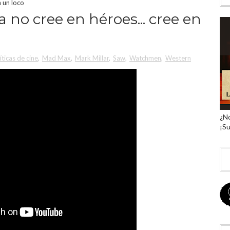
n un loco
 no cree en héroes... cree en
íticas de cine
,
Mad Max
,
Mark Millar
,
Saw
,
Watchmen
,
Western
¿No
¡Su