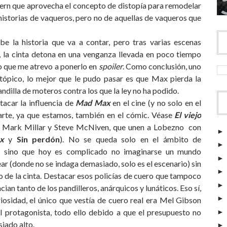
ern que aprovecha el concepto de distopía para remodelar
historias de vaqueros, pero no de aquellas de vaqueros que
abe la historia que va a contar, pero tras varias escenas
, la cinta detona en una venganza llevada en poco tiempo
do que me atrevo a ponerlo en
spoiler
. Como conclusión, uno
stópico, lo mejor que le pudo pasar es que Max pierda la
andilla de moteros contra los que la ley no ha podido.
tacar la influencia de
Mad Max
en el cine (y no solo en el
arte, ya que estamos, también en el cómic. Véase
El viejo
 Mark Millar y Steve McNiven, que unen a Lobezno con
x
y
Sin perdón
). No se queda solo en el ámbito de
a, sino que hoy es complicado no imaginarse un mundo
ar (donde no se indaga demasiado, solo es el escenario) sin
o de la cinta. Destacar esos policías de cuero que tampoco
cian tanto de los pandilleros, anárquicos y lunáticos. Eso sí,
osidad, el único que vestía de cuero real era Mel Gibson
l protagonista, todo ello debido a que el presupuesto no
iado alto.