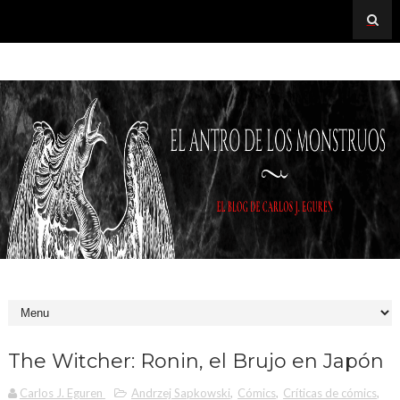
The Witcher: Ronin, el Brujo en Japón
Carlos J. Eguren
Andrzej Sapkowski
,
Cómics
,
Críticas de cómics
,