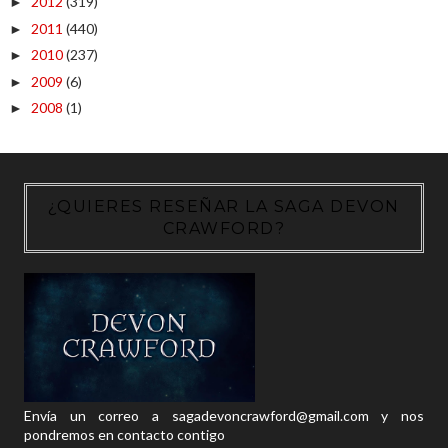
2012
(319)
►
2011
(440)
►
2010
(237)
►
2009
(6)
►
2008
(1)
►
¿QUIERES RESEÑAR LA SAGA DEVON
CRAWFORD?
Envía un correo a sagadevoncrawford@gmail.com y nos
pondremos en contacto contigo