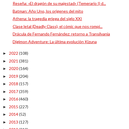
Reseña: «El dragón de su majestad» (Temerario I) d...
Batman: Año Uno, los orígenes del mito
Athena: la tragedia griega del siglo XXI
Clase letal (Deadly Class), el cómic que nos rompi...
Drácula de Fernando Fernández: retorno a Transilvania
Digimon Adventure: La última evolución Kizuna
2022
(108)
►
2021
(381)
►
2020
(164)
►
2019
(204)
►
2018
(157)
►
2017
(359)
►
2016
(460)
►
2015
(227)
►
2014
(52)
►
2013
(127)
►