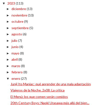
2023
(113)
▼
diciembre
(13)
►
noviembre
(10)
►
octubre
(9)
►
septiembre
(5)
►
agosto
(6)
►
julio
(7)
►
junio
(4)
►
mayo
(8)
►
abril
(8)
►
marzo
(8)
►
febrero
(8)
►
enero
(27)
▼
Junji Ito Maniac: qué aprender de una mala adaptación
Viajeros de la Noche. 2x08: La crítica
El Menú: los que comen serán comidos
20th Century Boys: Naoki Urasawa más allá del bien...