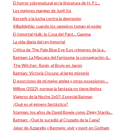
El horror sobrenatural en la literatura de H. P. L...
Los mejores mangas de Junji Ito
Berserk o la lucha contra la depresión
Killadelphia: cuando los vampiros toman el poder
El Inmortal Hulk: la Cosa del Pant... Gamma
La vida diaria del rey inmortal
Crítica de The Pale Blue Eye (Los crímenes de la a...
Batman: La Máscara del Fantasma, la consagración d...
The Witcher: Ronin, el Brujo en Japón
Batman: Victoria Oscura: el largo misterio
El exorcismo de mi mejor amiga y otras posesiones ...
Willow (2022), porque la fantasía no tiene límites
Viajeros de la Noche 2x07: Especial Batman
¿Qué es el género fantástico?
Starman: los años de David Bowie como Ziggy Stardu...
Batman: ¿Qué le sucedió al Cruzado de la Capa?
Joker de Azzarello y Bermejo: vivir y morir en Gotham