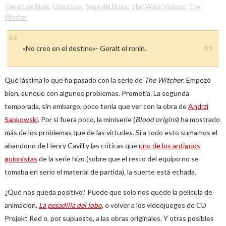
Geralt de Rivia
,
Literatura
,
Saga del Brujo
,
Star Wars: Visions
,
The
Witcher
«No creo en el destino»- Geralt el ronin.
Qué lástima lo que ha pasado con la serie de
The Witcher
. Empezó
bien, aunque con algunos problemas. Prometía. La segunda
temporada, sin embargo, poco tenía que ver con la obra de
Andrzj
Sapkowski
. Por si fuera poco, la miniserie (
Blood origins
) ha mostrado
más de los problemas que de las virtudes. Si a todo esto sumamos el
abandono de Henry Cavill y las críticas que
uno de los antiguos
guionistas
de la serie hizo (sobre que el resto del equipo no se
tomaba en serio el material de partida), la suerte está echada.
¿Qué nos queda positivo? Puede que solo nos quede la película de
animación,
La pesadilla del lobo
, o volver a los videojuegos de CD
Projekt Red o, por supuesto, a las obras originales. Y otras posibles