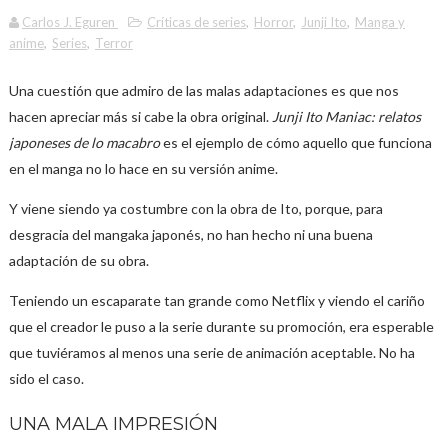
Carlos J. Eguren
Críticas de series
,
Horror
,
Junji Ito
,
Manga y
anime
,
Series
,
Terror
Una cuestión que admiro de las malas adaptaciones es que nos
hacen apreciar más si cabe la obra original.
Junji Ito Maniac: relatos
japoneses de lo macabro
es el ejemplo de cómo aquello que funciona
en el manga no lo hace en su versión anime.
Y viene siendo ya costumbre con la obra de Ito, porque, para
desgracia del mangaka japonés, no han hecho ni una buena
adaptación de su obra.
Teniendo un escaparate tan grande como Netflix y viendo el cariño
que el creador le puso a la serie durante su promoción, era esperable
que tuviéramos al menos una serie de animación aceptable. No ha
sido el caso.
UNA MALA IMPRESIÓN