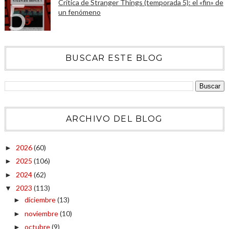
Crítica de Stranger Things (temporada 5): el «fin» de
un fenómeno
BUSCAR ESTE BLOG
ARCHIVO DEL BLOG
2026
(60)
►
2025
(106)
►
2024
(62)
►
2023
(113)
▼
diciembre
(13)
►
noviembre
(10)
►
octubre
(9)
►