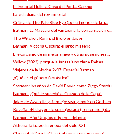
El Inmortal Hulk: la Cosa del Pant... Gamma
La vida diaria del rey inmortal
Crítica de The Pale Blue Eye (Los crímenes de la a...
Batman: La Máscara del Fantasma, la consagración d...
The Witcher: Ronin, el Brujo en Japón
Batman: Victoria Oscura: el largo misterio
El exorcismo de mi mejor amiga y otras posesiones ...
Willow (2022), porque la fantasía no tiene límites
Viajeros de la Noche 2x07: Especial Batman
¿Qué es el género fantástico?
Starman: los años de David Bowie como Ziggy Stardu...
Batman: ¿Qué le sucedió al Cruzado de la Capa?
Joker de Azzarello y Bermejo: vivir y morir en Gotham
Reseña: «El dragón de su majestad» (Temerario I) d...
Batman: Año Uno, los orígenes del mito
Athena: la tragedia griega del siglo XXI
Clase letal (Deadly Class), el cómic que nos rompi...