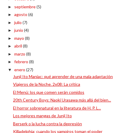
septiembre
(5)
►
agosto
(6)
►
julio
(7)
►
junio
(4)
►
mayo
(8)
►
abril
(8)
►
marzo
(8)
►
febrero
(8)
►
enero
(27)
▼
Junji Ito Maniac: qué aprender de una mala adaptación
Viajeros de la Noche. 2x08: La crítica
El Menú: los que comen serán comidos
20th Century Boys: Naoki Urasawa más allá del bien...
El horror sobrenatural en la literatura de H. P. L...
Los mejores mangas de Junji Ito
Berserk o la lucha contra la depresión
Killadelphia: cuando los vampiros toman el poder