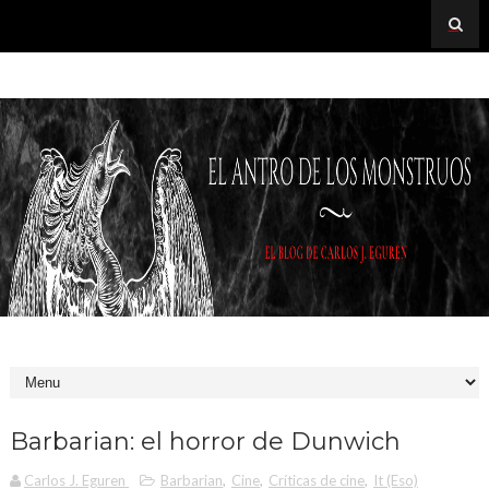
Barbarian: el horror de Dunwich
Carlos J. Eguren
Barbarian
,
Cine
,
Críticas de cine
,
It (Eso)