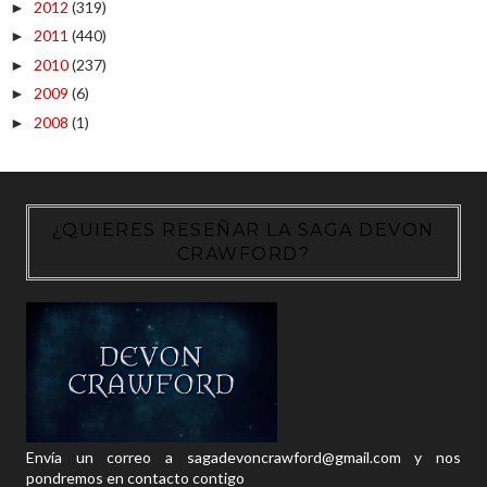
2012
(319)
►
2011
(440)
►
2010
(237)
►
2009
(6)
►
2008
(1)
►
¿QUIERES RESEÑAR LA SAGA DEVON
CRAWFORD?
Envía un correo a sagadevoncrawford@gmail.com y nos
pondremos en contacto contigo