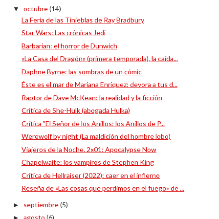
octubre
(14)
▼
La Feria de las Tinieblas de Ray Bradbury
Star Wars: Las crónicas Jedi
Barbarian: el horror de Dunwich
«La Casa del Dragón» (primera temporada), la caída...
Daphne Byrne: las sombras de un cómic
Éste es el mar de Mariana Enríquez: devora a tus d...
Raptor de Dave McKean: la realidad y la ficción
Crítica de She-Hulk (abogada Hulka)
Crítica "El Señor de los Anillos: los Anillos de P...
Werewolf by night (La maldición del hombre lobo)
Viajeros de la Noche. 2x01: Apocalypse Now
Chapelwaite: los vampiros de Stephen King
Crítica de Hellraiser (2022): caer en el infierno
Reseña de «Las cosas que perdimos en el fuego» de ...
septiembre
(5)
►
agosto
(6)
►