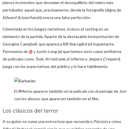
planos incómodos que desvelan el desequilibrio del relato más
pertubador, aquel que, precisamente, desde la fotografía (digna de
Edward Scissorhands
) evoca una falsa perfección.
Cimentada en los juegos narrativas, incluso el casting es un
elemento de la partida. Aparte de la destacable interpretación de
Georgina Campbell, que aparezca Bill Skarsgård (el inquietante
Pennywise de
It
) y Justin Long (al que hemos visto como antihéroe
de películas como
Tusk
,
Arrástrame al infierno
o
Jeepers Creepers
)
juega con las espectativas del público y lo hace hábilmente.
El #Metoo aparece también en la película con el pernaje de Justi
con los abusos que aparecen también en el film.
Los clásicos del terror
A su guion se suma una estructura que recuerda a
Psicosis
y cómo
Alfred Hitchcock rompió con lo que su público esperaba de una