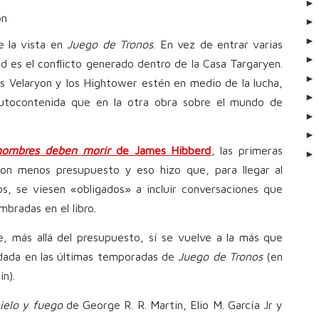
ón
e la vista en
Juego de Tronos
. En vez de entrar varias
dad es el conflicto generado dentro de la Casa Targaryen.
os Velaryon y los Hightower estén en medio de la lucha,
autocontenida que en la otra obra sobre el mundo de
hombres deben morir
de James Hibberd
, las primeras
on menos presupuesto y eso hizo que, para llegar al
s, se viesen «obligados» a incluir conversaciones que
mbradas en el libro.
, más allá del presupuesto, sí se vuelve a la más que
idada en las últimas temporadas de
Juego de Tronos
(en
n).
ielo y fuego
de George R. R. Martin, Elio M. García Jr y