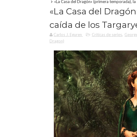
«La Casa del Dragón» (primera temporada), la 
«La Casa del Dragón
caída de los Targar
Carlos J. Eguren
Críticas de series
,
George
Dragon)