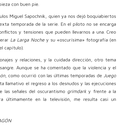
pieza con buen pie.
tulos Miguel Sapochnik, quien ya nos dejó boquiabiertos
exta temporada de la serie. En el piloto no se encarga
nflictos y tensiones que pueden llevarnos a una. Creo
nerar
La Larga Noche
y su «oscurísima» fotografía (en
l capítulo).
najes y relaciones, y la cuidada dirección, otro tema
 sangre. Aunque se ha comentado que la violencia y el
gón
, como ocurrió con las últimas temporadas de
Juego
ta llamativo el regreso a los desnudos y las ejecuciones
e las señales del oscurantismo
grimdark
y frente a la
 últimamente en la televisión, me resulta casi un
RAGÓN