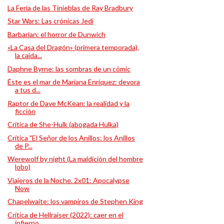
La Feria de las Tinieblas de Ray Bradbury
Star Wars: Las crónicas Jedi
Barbarian: el horror de Dunwich
«La Casa del Dragón» (primera temporada),
la caída...
Daphne Byrne: las sombras de un cómic
Éste es el mar de Mariana Enríquez: devora
a tus d...
Raptor de Dave McKean: la realidad y la
ficción
Crítica de She-Hulk (abogada Hulka)
Crítica "El Señor de los Anillos: los Anillos
de P...
Werewolf by night (La maldición del hombre
lobo)
Viajeros de la Noche. 2x01: Apocalypse
Now
Chapelwaite: los vampiros de Stephen King
Crítica de Hellraiser (2022): caer en el
infierno