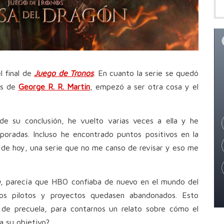
l final de
Juego de Tronos
. En cuanto la serie se quedó
las de
George R. R. Martin
, empezó a ser otra cosa y el
e su conclusión, he vuelto varias veces a ella y he
oradas. Incluso he encontrado puntos positivos en la
a de hoy, una serie que no me canso de revisar y eso me
n
, parecía que HBO confiaba de nuevo en el mundo del
ros pilotos y proyectos quedasen abandonados. Esto
 de precuela, para contarnos un relato sobre cómo el
a su objetivo?