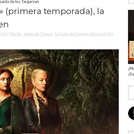
caída de los Targaryen
» (primera temporada), la
yen
 R.R. Martin
,
Juego de Tronos
,
La Casa del Dragón (House of the
¿No
¡Su