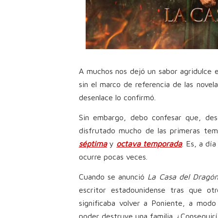
A muchos nos dejó un sabor agridulce e
sin el marco de referencia de las nove
desenlace lo confirmó.
Sin embargo, debo confesar que, desd
disfrutado mucho de las primeras temp
séptima
y
octava temporada
. Es, a dí
ocurre pocas veces.
Cuando se anunció
La Casa del Dragó
escritor estadounidense tras que ot
significaba volver a Poniente, a modo
poder destruye una familia. ¿Conseguirí