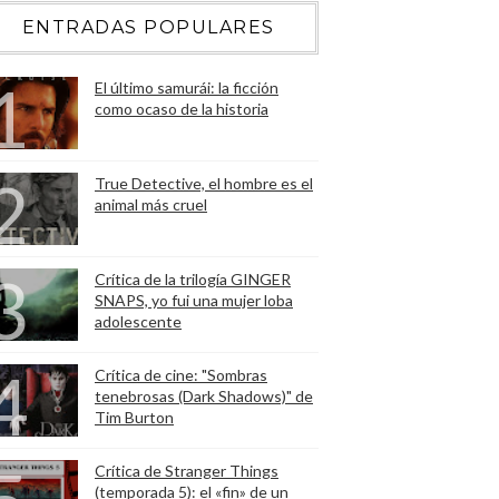
ENTRADAS POPULARES
El último samurái: la ficción
como ocaso de la historia
True Detective, el hombre es el
animal más cruel
Crítica de la trilogía GINGER
SNAPS, yo fui una mujer loba
adolescente
Crítica de cine: "Sombras
tenebrosas (Dark Shadows)" de
Tim Burton
Crítica de Stranger Things
(temporada 5): el «fin» de un