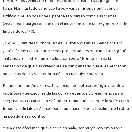
tonto. Y Los Anillos de Poder es torpe incluso en sus juegos de
tahúr. Han gastado ocho capítulos y varios millones en hacer un
artificio que, en ocasiones, parece tan barato como sus tramas
(véase ese huargo caniche con el movimiento de un engendro 3D de
finales de los ’90).
¿Y qué? ¿Para descubrir quién es Sauron y quién es Gandalf? Pero
¿qué más me da si lo que me has presentado es pura metralla? ¿Qué
mal chiste es este? Tanto rollo, ¿para esto? Porque me da la
sensación de que sus creadores se han pensado que el espectador
no da más de sí y se conformará con cualquier chorrada.
Por mucho que Amazon se haya ocupado del marketing invitando a
youtubers
y seguidores de las obras a eventos y preestrenos para
asegurar su cercanía con el fandom, temo que el vender la serie como
fuegos artificiales más que por lo que hace especial realmente la obra
ha jugado en su contra.
Y si a esto añadimos que la serie es mala, por muy buen envoltorio