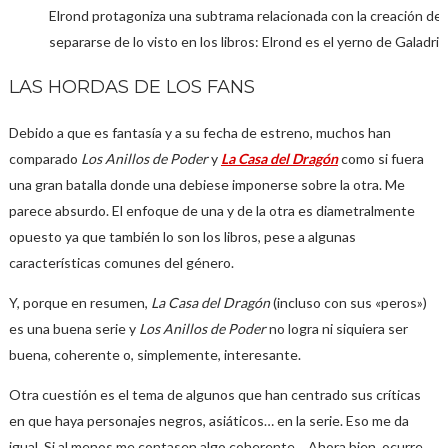
Elrond protagoniza una subtrama relacionada con la creación de lo
separarse de lo visto en los libros: Elrond es el yerno de Galadriel
LAS HORDAS DE LOS FANS
Debido a que es fantasía y a su fecha de estreno, muchos han
comparado
Los Anillos de Poder
y
La Casa del Dragón
como si fuera
una gran batalla donde una debiese imponerse sobre la otra. Me
parece absurdo. El enfoque de una y de la otra es diametralmente
opuesto ya que también lo son los libros, pese a algunas
características comunes del género.
Y, porque en resumen,
La Casa del Dragón
(incluso con sus «peros»)
es una buena serie y
Los Anillos de Poder
no logra ni siquiera ser
buena, coherente o, simplemente, interesante.
Otra cuestión es el tema de algunos que han centrado sus críticas
en que haya personajes negros, asiáticos… en la serie. Eso me da
igual. Si al menos me contasen algo coherente… Ahora bien, ocurre