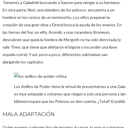
Tenemos a Galadriel buscando a Sauron para vengar a su hermano.
En otra parte, Nori, una miembro de los pelosos, encuentra a un
hombre en los restos de un meterorito. Los elfos preparan la
creación de una gran obra y Elrond busca la ayuda de los enanos. En
las tierras del Sur, un elfo, Arondir, y una curandera, Bronwyn,
descubren que quizá la Sombra de Morgoth no ha sido derrotada (y
sale Theo, que tiene que afeitarse el bigote y esconder una llave
espada cutre). Y así, poco a poco, diferentes subtramas van
alargando los capítulos.
Los Anillos de Poder tiene la virtud de presentarnos a una Galadr
es muy avispada o volcanes que ciegan a solo una persona y lanza
kilómetrospara que los Pelosos se den cuenta. ¿Total? El público e
MALA ADAPTACIÓN
Quien espere cualquier tipo de respeto al canon, lo que va a ganarse