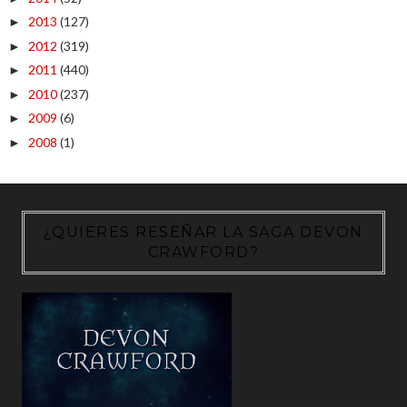
2013
(127)
►
2012
(319)
►
2011
(440)
►
2010
(237)
►
2009
(6)
►
2008
(1)
►
¿QUIERES RESEÑAR LA SAGA DEVON
CRAWFORD?