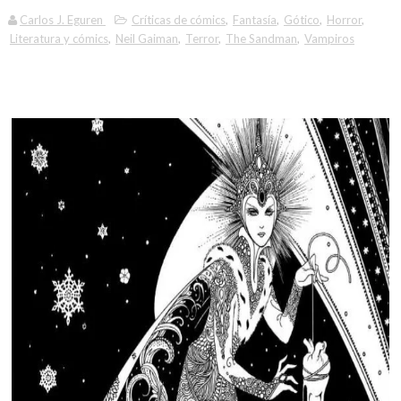
Carlos J. Eguren
Críticas de cómics
,
Fantasía
,
Gótico
,
Horror
,
Literatura y cómics
,
Neil Gaiman
,
Terror
,
The Sandman
,
Vampiros