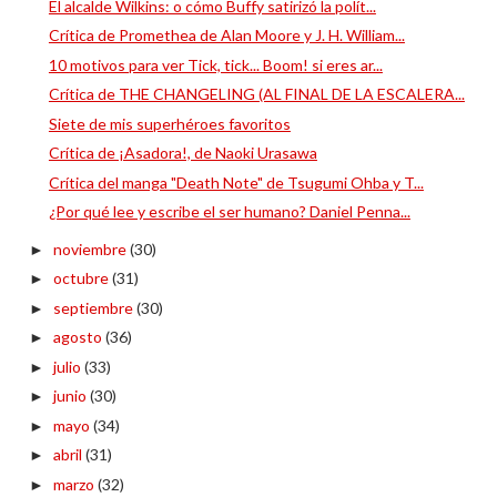
El alcalde Wilkins: o cómo Buffy satirizó la polít...
Crítica de Promethea de Alan Moore y J. H. William...
10 motivos para ver Tick, tick... Boom! si eres ar...
Crítica de THE CHANGELING (AL FINAL DE LA ESCALERA...
Siete de mis superhéroes favoritos
Crítica de ¡Asadora!, de Naoki Urasawa
Crítica del manga "Death Note" de Tsugumi Ohba y T...
¿Por qué lee y escribe el ser humano? Daniel Penna...
noviembre
(30)
►
octubre
(31)
►
septiembre
(30)
►
agosto
(36)
►
julio
(33)
►
junio
(30)
►
mayo
(34)
►
abril
(31)
►
marzo
(32)
►