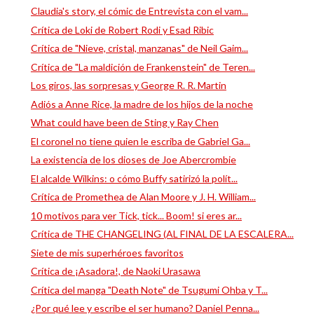
Claudia's story, el cómic de Entrevista con el vam...
Crítica de Loki de Robert Rodi y Esad Ribic
Crítica de "Nieve, cristal, manzanas" de Neil Gaim...
Crítica de "La maldición de Frankenstein" de Teren...
Los giros, las sorpresas y George R. R. Martin
Adiós a Anne Rice, la madre de los hijos de la noche
What could have been de Sting y Ray Chen
El coronel no tiene quien le escriba de Gabriel Ga...
La existencia de los dioses de Joe Abercrombie
El alcalde Wilkins: o cómo Buffy satirizó la polít...
Crítica de Promethea de Alan Moore y J. H. William...
10 motivos para ver Tick, tick... Boom! si eres ar...
Crítica de THE CHANGELING (AL FINAL DE LA ESCALERA...
Siete de mis superhéroes favoritos
Crítica de ¡Asadora!, de Naoki Urasawa
Crítica del manga "Death Note" de Tsugumi Ohba y T...
¿Por qué lee y escribe el ser humano? Daniel Penna...