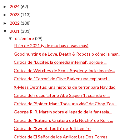
2024
(62)
►
2023
(113)
►
2022
(108)
►
2021
(381)
▼
diciembre
(29)
▼
El fin de 2021 (y de muchas cosas más)
Good hunting de Love, Death & Robots o cómo la mar...
Crítica de "Lucifer, la comedia infernal", porque ...
Crítica de Wytches de Scott Snyder y Jock: los mie...
Crítica de “Terror” de Clive Barker, una exploraci...
X-Mess Detritus: una historia de terror para Navidad
Crítica del recopilatorio Abe Sapien 1: cuando el ...
Crítica de "Spider-Man: Toda una vida" de Chop Zda...
George R. R. Martin sobre el legado de la fantasía...
Crítica de "Batman: Criatura de la Noche" de Kurt ...
Crítica de "Sweet Tooth" de Jeff Lemire
Crítica de El Señor de los Anillos: Las Dos Torres...