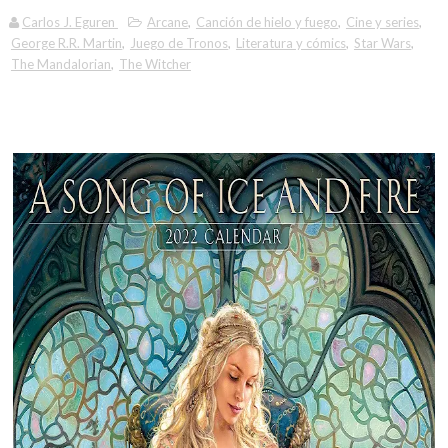
Carlos J. Eguren
Arcane
,
Canción de hielo y fuego
,
Cine y series
,
George R.R. Martin
,
Juego de Tronos
,
Literatura y cómics
,
Star Wars
,
The Mandalorian
,
The Witcher