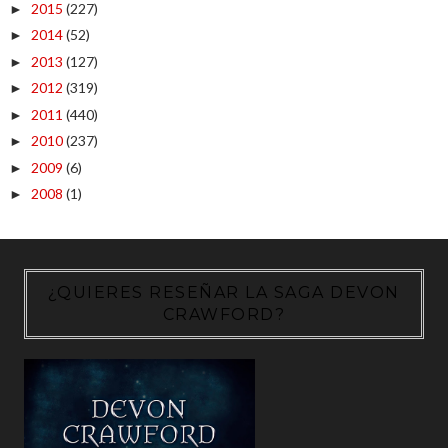
2015
(227)
►
2014
(52)
►
2013
(127)
►
2012
(319)
►
2011
(440)
►
2010
(237)
►
2009
(6)
►
2008
(1)
►
¿QUIERES RESEÑAR LA SAGA DEVON
CRAWFORD?