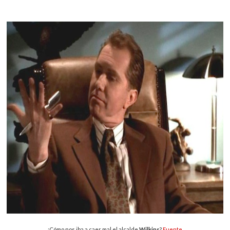
¿Cómo nos iba a caer mal el alcalde
Wilkins
?
Fuente
.