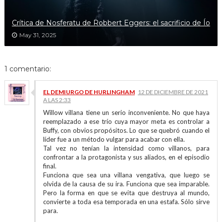
Crítica de Nosferatu de Robbert Eggers: el sacrificio de Ío
May 31, 2025
1 comentario:
EL DEMIURGO DE HURLINGHAM
12 DE DICIEMBRE DE 2021
A LAS 2:33
Willow villana tiene un serio inconveniente. No que haya
reemplazado a ese trío cuya mayor meta es controlar a
Buffy, con obvios propósitos. Lo que se quebró cuando el
líder fue a un método vulgar para acabar con ella.
Tal vez no tenían la intensidad como villanos, para
confrontar a la protagonista y sus aliados, en el episodio
final.
Funciona que sea una villana vengativa, que luego se
olvida de la causa de su ira. Funciona que sea imparable.
Pero la forma en que se evita que destruya al mundo,
convierte a toda esa temporada en una estafa. Sólo sirve
para.