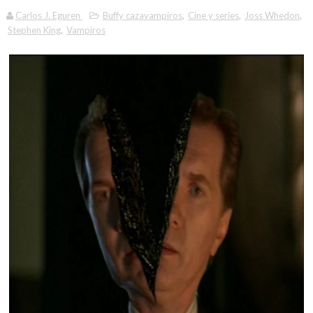
Carlos J. Eguren
Buffy cazavampiros
,
Cine y series
,
Joss Whedon
,
Stephen King
,
Vampiros