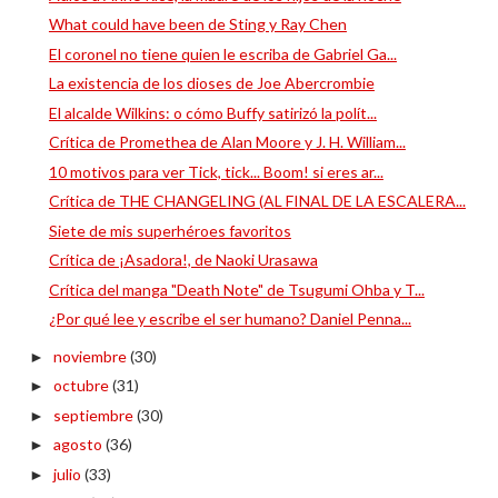
What could have been de Sting y Ray Chen
El coronel no tiene quien le escriba de Gabriel Ga...
La existencia de los dioses de Joe Abercrombie
El alcalde Wilkins: o cómo Buffy satirizó la polít...
Crítica de Promethea de Alan Moore y J. H. William...
10 motivos para ver Tick, tick... Boom! si eres ar...
Crítica de THE CHANGELING (AL FINAL DE LA ESCALERA...
Siete de mis superhéroes favoritos
Crítica de ¡Asadora!, de Naoki Urasawa
Crítica del manga "Death Note" de Tsugumi Ohba y T...
¿Por qué lee y escribe el ser humano? Daniel Penna...
noviembre
(30)
►
octubre
(31)
►
septiembre
(30)
►
agosto
(36)
►
julio
(33)
►