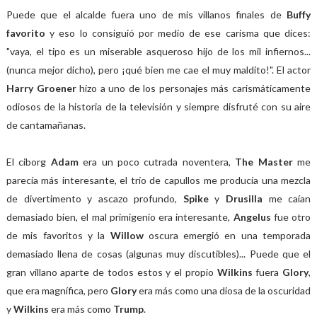
Puede que el alcalde fuera uno de mis villanos finales de
Buffy
favorito
y eso lo consiguió por medio de ese carisma que dices:
"vaya, el tipo es un miserable asqueroso hijo de los mil infiernos...
(nunca mejor dicho), pero ¡qué bien me cae el muy maldito!". El actor
Harry Groener
hizo a uno de los personajes más carismáticamente
odiosos de la historia de la televisión y siempre disfruté con su aire
de cantamañanas.
El ciborg
Adam
era un poco cutrada noventera,
The Master
me
parecía más interesante, el trío de capullos me producía una mezcla
de divertimento y ascazo profundo,
Spike
y
Drusilla
me caían
demasiado bien, el mal primigenio era interesante,
Angelus
fue otro
de mis favoritos y la
Willow
oscura emergió en una temporada
demasiado llena de cosas (algunas muy discutibles)... Puede que el
gran villano aparte de todos estos y el propio
Wilkins
fuera
Glory
,
que era magnífica, pero
Glory
era más como una diosa de la oscuridad
y
Wilkins
era más como
Trump
.