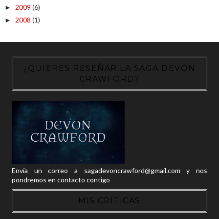
2009
(6)
►
2008
(1)
►
¿QUIERES RESEÑAR LA SAGA DEVON
CRAWFORD?
Envía un correo a sagadevoncrawford@gmail.com y nos
pondremos en contacto contigo
MIS CRÍTICAS