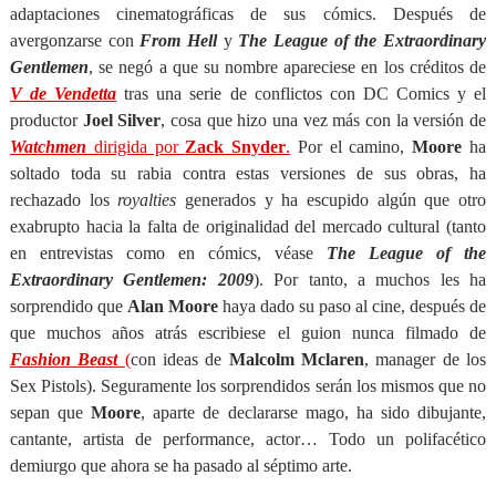
adaptaciones cinematográficas de sus cómics. Después de
avergonzarse con
From Hell
y
The League of the Extraordinary
Gentlemen
, se negó a que su nombre apareciese en los créditos de
V de Vendetta
tras una serie de conflictos con DC Comics y el
productor
Joel Silver
, cosa que hizo una vez más con la versión de
Watchmen
dirigida por
Zack Snyder
.
Por el camino,
Moore
ha
soltado toda su rabia contra estas versiones de sus obras, ha
rechazado los
royalties
generados y ha escupido algún que otro
exabrupto hacia la falta de originalidad del mercado cultural (tanto
en entrevistas como en cómics, véase
The League of the
Extraordinary Gentlemen: 2009
). Por tanto, a muchos les ha
sorprendido que
Alan Moore
haya dado su paso al cine, después de
que muchos años atrás escribiese el guion nunca filmado de
Fashion Beast
(
con ideas de
Malcolm Mclaren
, manager de los
Sex Pistols). Seguramente los sorprendidos serán los mismos que no
sepan que
Moore
, aparte de declararse mago, ha sido dibujante,
cantante, artista de performance, actor… Todo un polifacético
demiurgo que ahora se ha pasado al séptimo arte.