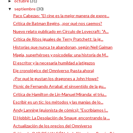
octubre
(31)
►
septiembre
(30)
▼
Paco Cabezas: "El cine es la mejor manera de expre...
Crítica de Batman Begins, ¿por qué nos caemos?
Nuevo relato publicado en Círculo de Lovecraft: "A...
Crítica de Ritos iguales de Terry Pratchett: la ig...
Historias que nunca te abandonan, según Neil Gaiman
Magia, superhéroes y psicodelia: una historia de M...
El escritor y la necesaria humildad a latigazos
Eje cronológico del Omniverso (hasta ahora)
¿Por qué le gustan los dragones a John Howe?
Pícnic de Fernando Arrabal: el sinsentido de la gu...
Crítica de Hamilton de Lin-Manuel Miranda: el triu...
Escribir es un tic: los métodos y las manías de lo...
Andy Lanning (guionista de cómics): "Escribíamos l...
El Hobbit: La Desolación de Smaug, encontrando la ...
Actualización de los precios del Omniverso