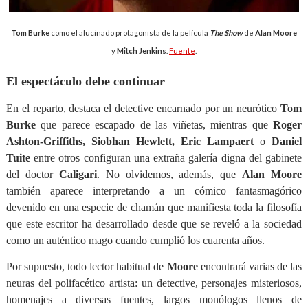
Tom Burke
como el alucinado protagonista de la película
The Show
de
Alan Moore
y
Mitch Jenkins
.
Fuente
.
El espectáculo debe continuar
En el reparto, destaca el detective encarnado por un neurótico
Tom
Burke
que parece escapado de las viñetas, mientras que
Roger
Ashton-Griffiths, Siobhan Hewlett, Eric Lampaert
o
Daniel
Tuite
entre otros configuran una extraña galería digna del gabinete
del doctor
Caligari
. No olvidemos, además, que
Alan Moore
también aparece interpretando a un cómico fantasmagórico
devenido en una especie de chamán que manifiesta toda la filosofía
que este escritor ha desarrollado desde que se reveló a la sociedad
como un auténtico mago cuando cumplió los cuarenta años.
Por supuesto, todo lector habitual de
Moore
encontrará varias de las
neuras del polifacético artista: un detective, personajes misteriosos,
homenajes a diversas fuentes, largos monólogos llenos de