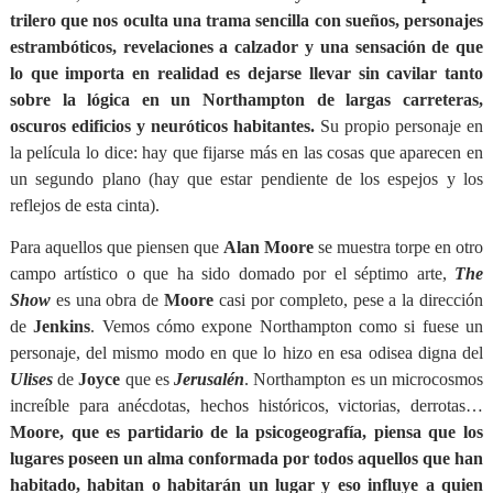
trilero que nos oculta una trama sencilla con sueños, personajes
estrambóticos, revelaciones a calzador y una sensación de que
lo que importa en realidad es dejarse llevar sin cavilar tanto
sobre la lógica en un Northampton de largas carreteras,
oscuros edificios y neuróticos habitantes.
Su propio personaje en
la película lo dice: hay que fijarse más en las cosas que aparecen en
un segundo plano (hay que estar pendiente de los espejos y los
reflejos de esta cinta).
Para aquellos que piensen que
Alan Moore
se muestra torpe en otro
campo artístico o que ha sido domado por el séptimo arte,
The
Show
es una obra de
Moore
casi por completo, pese a la dirección
de
Jenkins
. Vemos cómo expone Northampton como si fuese un
personaje, del mismo modo en que lo hizo en esa odisea digna del
Ulises
de
Joyce
que es
Jerusalén
. Northampton es un microcosmos
increíble para anécdotas, hechos históricos, victorias, derrotas…
Moore, que es partidario de la psicogeografía, piensa que los
lugares poseen un alma conformada por todos aquellos que han
habitado, habitan o habitarán un lugar y eso influye a quien