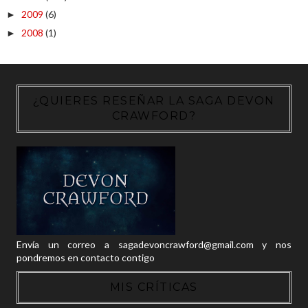
2009
(6)
►
2008
(1)
►
¿QUIERES RESEÑAR LA SAGA DEVON
CRAWFORD?
Envía un correo a sagadevoncrawford@gmail.com y nos
pondremos en contacto contigo
MIS CRÍTICAS