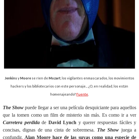
Jenkins
y
Moore
se ríen de
Mozart
, los vigilantes enmascarados, los movimientos
hackers y los bibliotecarios con este personaje... ¿O, en realidad, los están
homenajeando?
Fuente
.
The Show
puede llegar a ser una película desquiciante para aquellos
que la tomen como un film de misterio sin más. Es como ir a ver
Carretera perdida
de
David Lynch
y querer respuestas fáciles y
concisas, dignas de una cinta de sobremesa.
The Show
juega a
confundir,
Alan Moore hace de las suyas como una especie de