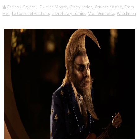
Carlos J. Eguren
Alan Moore
,
Cine y series
,
Críticas de cine
,
From
Hell
,
La Cosa del Pantano
,
Literatura y cómics
,
V de Vendetta
,
Watchmen