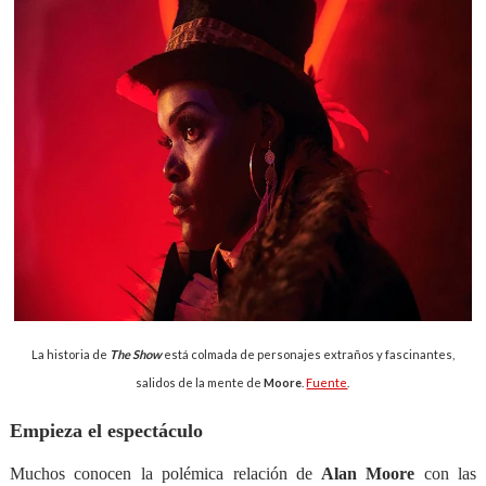
La historia de
The Show
está colmada de personajes extraños y fascinantes,
salidos de la mente de
Moore
.
Fuente
.
Empieza el espectáculo
Muchos conocen la polémica relación de
Alan Moore
con las