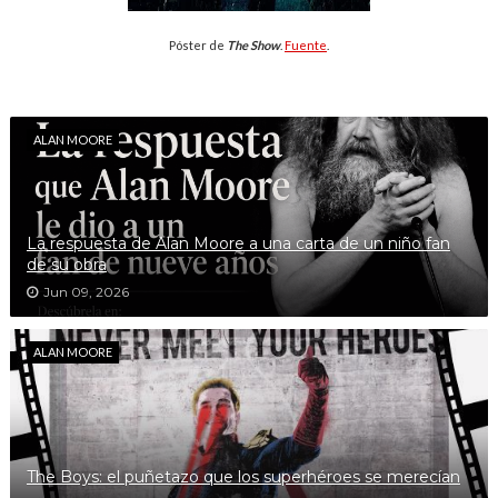
Póster de
The Show
.
Fuente
.
ALAN MOORE
La respuesta de Alan Moore a una carta de un niño fan
de su obra
Jun 09, 2026
ALAN MOORE
The Boys: el puñetazo que los superhéroes se merecían