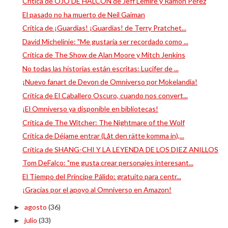
Crítica de OJO DE HALCÓN de Jeff Lemire y Ramón Pérez
El pasado no ha muerto de Neil Gaiman
Crítica de ¡Guardias! ¡Guardias! de Terry Pratchet...
David Michelinie: "Me gustaría ser recordado como ...
Crítica de The Show de Alan Moore y Mitch Jenkins
No todas las historias están escritas: Lucifer de ...
¡Nuevo fanart de Devon de Omniverso por Mokelandia!
Crítica de El Caballero Oscuro, cuando nos convert...
¡El Omniverso ya disponible en bibliotecas!
Crítica de The Witcher: The Nightmare of the Wolf
Crítica de Déjame entrar (Låt den rätte komma in),...
Crítica de SHANG-CHI Y LA LEYENDA DE LOS DIEZ ANILLOS
Tom DeFalco: "me gusta crear personajes interesant...
El Tiempo del Príncipe Pálido: gratuito para centr...
¡Gracias por el apoyo al Omniverso en Amazon!
agosto
(36)
►
julio
(33)
►