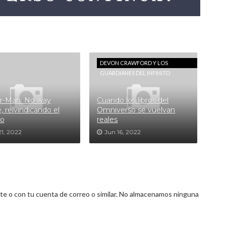
DEVON CRAWFORD Y LOS
GUARDIANES DEL INFINITO
r-Man: No way
Cuando los libros del
 reivindicando el
Omniverso se vuelvan
do
reales
21, 2022
Jun 16, 2022
 o con tu cuenta de correo o similar. No almacenamos ninguna