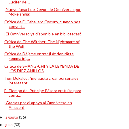
Lucifer de ...
¡Nuevo fanart de Devon de Omniverso por
Mokelandia!
Crítica de El Caballero Oscuro, cuando nos
convert...
¡El Omniverso ya disponible en bibliotecas!
Crítica de The Witcher: The Nightmare of
the Wolf
Crítica de Déjame entrar (Låt den rätte
komma in),...
Crítica de SHANG-CHI Y LA LEYENDA DE
LOS DIEZ ANILLOS
Tom DeFalco: "me gusta crear personajes
interesant...
El Tiempo del Príncipe Pálido: gratuito para
centr...
¡Gracias por el apoyo al Omniverso en
Amazon!
agosto
(36)
►
julio
(33)
►