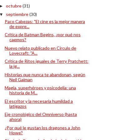
octubre
(31)
►
septiembre
(30)
▼
Paco Cabezas: "El cine es la mejor manera
de expre...
Crítica de Batman Begins, ¿por qué nos
caemos?
Nuevo relato publicado en Círculo de
Lovecraft: "A...
Crítica de Ritos iguales de Terry Pratchett:
la ig...
Historias que nunca te abandonan, según
Neil Gaiman
Magia, superhéroes y psicodelia: una
historia de M...
El escritor y la necesaria humildad a
latigazos
Eje cronológico del Omniverso (hasta
ahora)
¿Por qué le gustan los dragones a John
Howe?