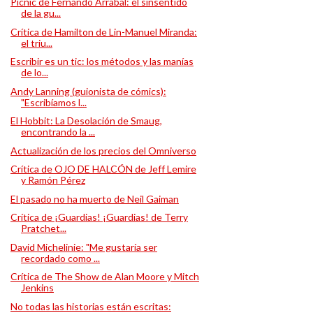
Pícnic de Fernando Arrabal: el sinsentido
de la gu...
Crítica de Hamilton de Lin-Manuel Miranda:
el triu...
Escribir es un tic: los métodos y las manías
de lo...
Andy Lanning (guionista de cómics):
"Escribíamos l...
El Hobbit: La Desolación de Smaug,
encontrando la ...
Actualización de los precios del Omniverso
Crítica de OJO DE HALCÓN de Jeff Lemire
y Ramón Pérez
El pasado no ha muerto de Neil Gaiman
Crítica de ¡Guardias! ¡Guardias! de Terry
Pratchet...
David Michelinie: "Me gustaría ser
recordado como ...
Crítica de The Show de Alan Moore y Mitch
Jenkins
No todas las historias están escritas: