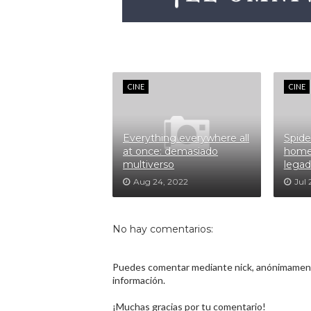
CINE
CINE
Everything everywhere all
Spide
at once: demasiado
home,
multiverso
lega
Aug 24, 2022
Jul 
No hay comentarios:
Puedes comentar mediante nick, anónimamente
información.
¡Muchas gracias por tu comentario!