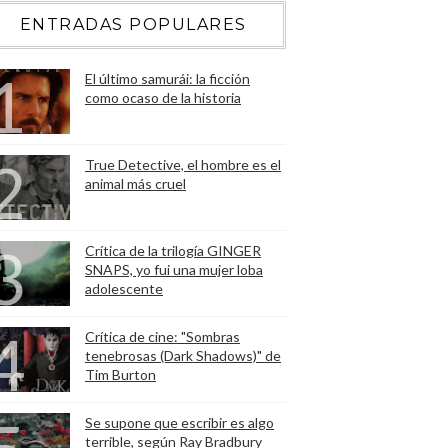
ENTRADAS POPULARES
El último samurái: la ficción
como ocaso de la historia
True Detective, el hombre es el
animal más cruel
Crítica de la trilogía GINGER
SNAPS, yo fui una mujer loba
adolescente
Crítica de cine: "Sombras
tenebrosas (Dark Shadows)" de
Tim Burton
Se supone que escribir es algo
terrible, según Ray Bradbury