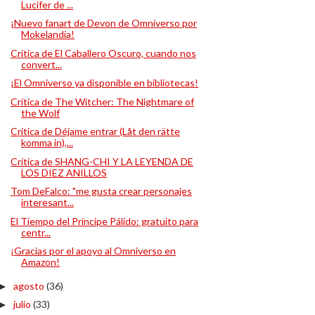
Lucifer de ...
¡Nuevo fanart de Devon de Omniverso por
Mokelandia!
Crítica de El Caballero Oscuro, cuando nos
convert...
¡El Omniverso ya disponible en bibliotecas!
Crítica de The Witcher: The Nightmare of
the Wolf
Crítica de Déjame entrar (Låt den rätte
komma in),...
Crítica de SHANG-CHI Y LA LEYENDA DE
LOS DIEZ ANILLOS
Tom DeFalco: "me gusta crear personajes
interesant...
El Tiempo del Príncipe Pálido: gratuito para
centr...
¡Gracias por el apoyo al Omniverso en
Amazon!
agosto
(36)
►
julio
(33)
►