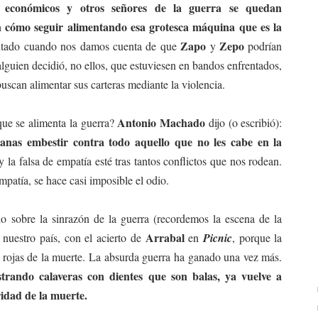
os económicos y otros señores de la guerra se quedan
n cómo seguir alimentando esa grotesca máquina que es la
Zapo
Zepo
entado cuando nos damos cuenta de que
y
podrían
lguien decidió, no ellos, que estuviesen en bandos enfrentados,
uscan alimentar sus carteras mediante la violencia.
Antonio Machado
 que se alimenta la guerra?
dijo (o escribió):
nas embestir contra todo aquello que no les cabe en la
 la falsa de empatía esté tras tantos conflictos que nos rodean.
mpatía, se hace casi imposible el odio.
o sobre la sinrazón de la guerra (recordemos la escena de la
Arrabal
 nuestro país, con el acierto de
en
Picnic
, porque la
s rojas de la muerte. La absurda guerra ha ganado una vez más.
trando calaveras con dientes que son balas, ya vuelve a
uridad de la muerte.