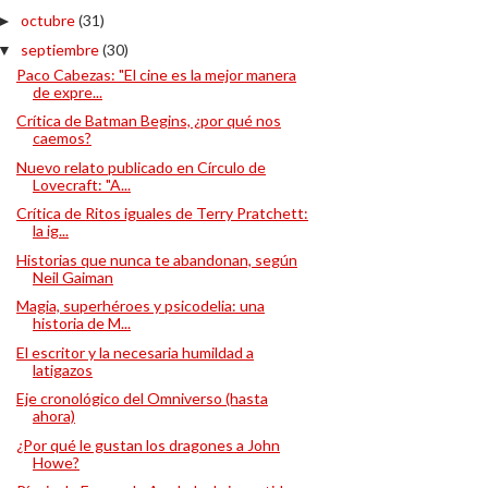
octubre
(31)
►
septiembre
(30)
▼
Paco Cabezas: "El cine es la mejor manera
de expre...
Crítica de Batman Begins, ¿por qué nos
caemos?
Nuevo relato publicado en Círculo de
Lovecraft: "A...
Crítica de Ritos iguales de Terry Pratchett:
la ig...
Historias que nunca te abandonan, según
Neil Gaiman
Magia, superhéroes y psicodelia: una
historia de M...
El escritor y la necesaria humildad a
latigazos
Eje cronológico del Omniverso (hasta
ahora)
¿Por qué le gustan los dragones a John
Howe?