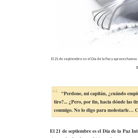
El 21 de septiembre es el Día de la Paz y aprovechamos
g
"Perdone, mi capitán, ¿cuándo empiez
tiro?... ¿Pero, por fin, hacia dónde las t
conmigo. No lo digo para molestarle… 
El 21 de septiembre es el Día de la Paz I