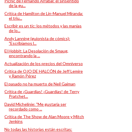
Pícnic de Fernando Arrabal: el sinsentido
de la gu...
Crítica de Hamilton de Lin-Manuel Miranda:
el triu...
Escribir es un tic: los métodos y las manías
de lo...
Andy Lanning (guionista de cómics):
"Escribíamos l...
El Hobbit: La Desolación de Smaug,
encontrando la ...
Actualización de los precios del Omniverso
Crítica de OJO DE HALCÓN de Jeff Lemire
y Ramón Pérez
El pasado no ha muerto de Neil Gaiman
Crítica de ¡Guardias! ¡Guardias! de Terry
Pratchet...
David Michelinie: "Me gustaría ser
recordado como ...
Crítica de The Show de Alan Moore y Mitch
Jenkins
No todas las historias están escritas: