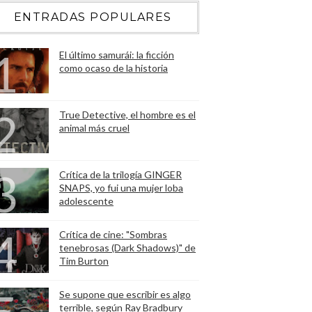
ENTRADAS POPULARES
El último samurái: la ficción
como ocaso de la historia
True Detective, el hombre es el
animal más cruel
Crítica de la trilogía GINGER
SNAPS, yo fui una mujer loba
adolescente
Crítica de cine: "Sombras
tenebrosas (Dark Shadows)" de
Tim Burton
Se supone que escribir es algo
terrible, según Ray Bradbury