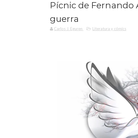
Pícnic de Fernando A
guerra
Carlos J. Eguren
Literatura y cómics