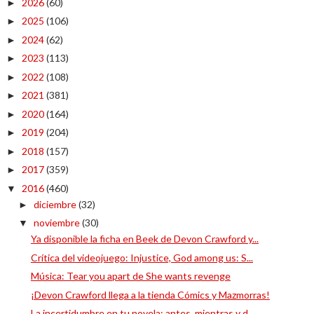
2026
(60)
►
2025
(106)
►
2024
(62)
►
2023
(113)
►
2022
(108)
►
2021
(381)
►
2020
(164)
►
2019
(204)
►
2018
(157)
►
2017
(359)
►
2016
(460)
▼
diciembre
(32)
►
noviembre
(30)
▼
Ya disponible la ficha en Beek de Devon Crawford y...
Crítica del videojuego: Injustice, God among us: S...
Música: Tear you apart de She wants revenge
¡Devon Crawford llega a la tienda Cómics y Mazmorras!
La incertidumbre en tu novela: antes, mientras y d...