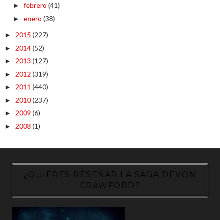
febrero
(41)
►
enero
(38)
►
2015
(227)
►
2014
(52)
►
2013
(127)
►
2012
(319)
►
2011
(440)
►
2010
(237)
►
2009
(6)
►
2008
(1)
►
¿QUIERES RESEÑAR LA SAGA DEVON
CRAWFORD?