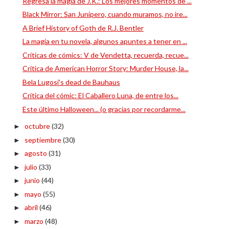
Regresa la magia de J.K.: Los mejores momentos de ...
Black Mirror: San Junipero, cuando muramos, no ire...
A Brief History of Goth de R.J. Bentler
La magia en tu novela, algunos apuntes a tener en ...
Críticas de cómics: V de Vendetta, recuerda, recue...
Crítica de American Horror Story: Murder House, la...
Bela Lugosi's dead de Bauhaus
Crítica del cómic: El Caballero Luna, de entre los...
Este último Halloween... (o gracias por recordarme...
octubre
(32)
►
septiembre
(30)
►
agosto
(31)
►
julio
(33)
►
junio
(44)
►
mayo
(55)
►
abril
(46)
►
marzo
(48)
►