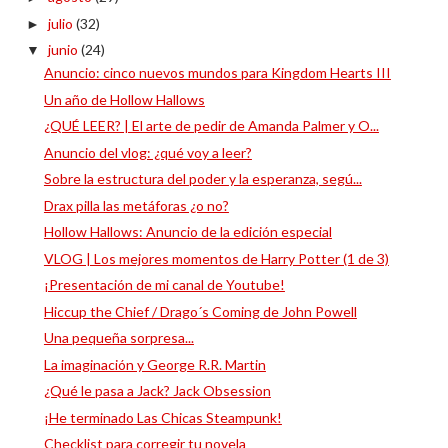
julio
(32)
►
junio
(24)
▼
Anuncio: cinco nuevos mundos para Kingdom Hearts III
Un año de Hollow Hallows
¿QUÉ LEER? | El arte de pedir de Amanda Palmer y O...
Anuncio del vlog: ¿qué voy a leer?
Sobre la estructura del poder y la esperanza, segú...
Drax pilla las metáforas ¿o no?
Hollow Hallows: Anuncio de la edición especial
VLOG | Los mejores momentos de Harry Potter (1 de 3)
¡Presentación de mi canal de Youtube!
Hiccup the Chief / Drago´s Coming de John Powell
Una pequeña sorpresa...
La imaginación y George R.R. Martin
¿Qué le pasa a Jack? Jack Obsession
¡He terminado Las Chicas Steampunk!
Checklist para corregir tu novela