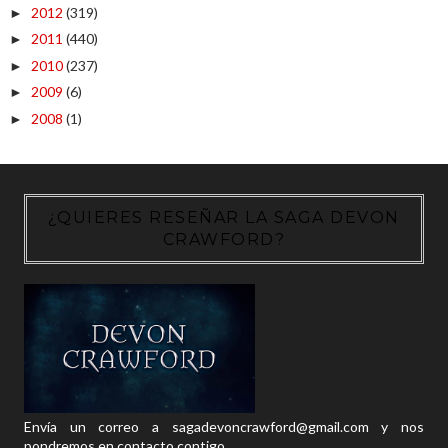
2012
(319)
►
2011
(440)
►
2010
(237)
►
2009
(6)
►
2008
(1)
►
¿QUIERES RESEÑAR LA SAGA DEVON
CRAWFORD?
Envía un correo a sagadevoncrawford@gmail.com y nos
pondremos en contacto contigo