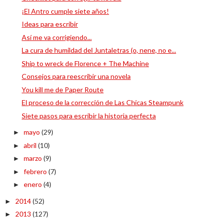
¡El Antro cumple siete años!
Ideas para escribir
Así me va corrigiendo...
La cura de humildad del Juntaletras (o, nene, no e...
Ship to wreck de Florence + The Machine
Consejos para reescribir una novela
You kill me de Paper Route
El proceso de la corrección de Las Chicas Steampunk
Siete pasos para escribir la historia perfecta
mayo
(29)
►
abril
(10)
►
marzo
(9)
►
febrero
(7)
►
enero
(4)
►
2014
(52)
►
2013
(127)
►