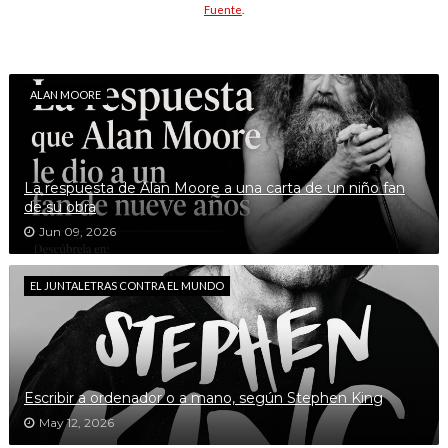
Fuente
.
ALAN MOORE
La respuesta de Alan Moore a una carta de un niño fan
de su obra
Jun 09, 2026
EL JUNTALETRAS CONTRA EL MUNDO
Escribir a ordenador o a mano, según Stephen King
May 12, 2026