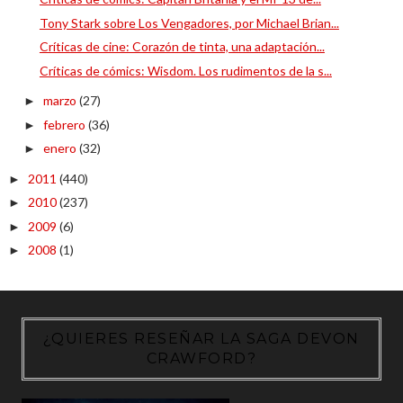
Tony Stark sobre Los Vengadores, por Michael Brian...
Críticas de cine: Corazón de tinta, una adaptación...
Críticas de cómics: Wisdom. Los rudimentos de la s...
marzo
(27)
►
febrero
(36)
►
enero
(32)
►
2011
(440)
►
2010
(237)
►
2009
(6)
►
2008
(1)
►
¿QUIERES RESEÑAR LA SAGA DEVON
CRAWFORD?