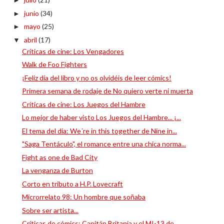
►
junio
(34)
►
mayo
(25)
►
abril
(17)
▼
Críticas de cine: Los Vengadores
Walk de Foo Fighters
¡Feliz día del libro y no os olvidéis de leer cómics!
Primera semana de rodaje de No quiero verte ni muerta
Críticas de cine: Los Juegos del Hambre
Lo mejor de haber visto Los Juegos del Hambre... ¡...
El tema del día: We´re in this together de Nine in...
"Saga Tentáculo", el romance entre una chica norma...
Fight as one de Bad City
La venganza de Burton
Corto en tributo a H.P. Lovecraft
Microrrelato 98: Un hombre que soñaba
Sobre ser artista...
Críticas de cómics: Capitán Britania y el MI-13 de...