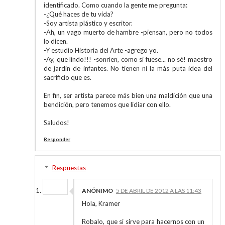
identificado. Como cuando la gente me pregunta:
-¿Qué haces de tu vida?
-Soy artista plástico y escritor.
-Ah, un vago muerto de hambre -piensan, pero no todos
lo dicen.
-Y estudio Historia del Arte -agrego yo.
-Ay, que lindo!!! -sonríen, como si fuese... no sé! maestro
de jardín de infantes. No tienen ni la más puta idea del
sacrificio que es.
En fin, ser artista parece más bien una maldición que una
bendición, pero tenemos que lidiar con ello.
Saludos!
Responder
Respuestas
ANÓNIMO
5 DE ABRIL DE 2012 A LAS 11:43
Hola, Kramer
Robalo, que si sirve para hacernos con un