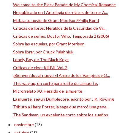
Welcome to the Black Parade de My Chemical Romance
He publicado en I Antología de relatos de terror A...
Mata a tu novio de Grant Morrison/Philip Bond
Críticas de libros: Heraldos de la Oscuridad de Ví...
Críticas de series: Doctor Who. Temporada 2 (2006)
Sobre las escuelas, por Grant Morrison
Sobre llorar, por Chuck Palahniuk
Lonely Boy de The Black Keys
Críticas de cine: Kill Bill. Vol. 2
¡Bienvenidos al nuevo El Antro de los Vampiros y O...
This way up, un corto para reírte de la muerte.
Microrrelato 90: Heraldo de la muerte
La muerte, según Dumbledore, escrito por J.K. Rowling
Tributo a Harry Potter, la saga que marcó una gene...
The Sandman, un excelente corto sobre los sueños
noviembre
(18)
►
octubre
(25)
►