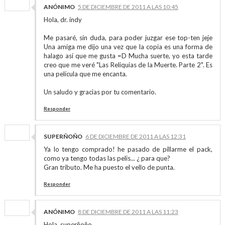
ANÓNIMO
5 DE DICIEMBRE DE 2011 A LAS 10:45
Hola, dr. indy
Me pasaré, sin duda, para poder juzgar ese top-ten jeje
Una amiga me dijo una vez que la copia es una forma de
halago así que me gusta =D Mucha suerte, yo esta tarde
creo que me veré "Las Reliquias de la Muerte. Parte 2". Es
una película que me encanta.
Un saludo y gracias por tu comentario.
Responder
SUPERÑOÑO
6 DE DICIEMBRE DE 2011 A LAS 12:31
Ya lo tengo comprado! he pasado de pillarme el pack,
como ya tengo todas las pelis... ¿ para que?
Gran tributo. Me ha puesto el vello de punta.
Responder
ANÓNIMO
8 DE DICIEMBRE DE 2011 A LAS 11:23
Hola, superñoño