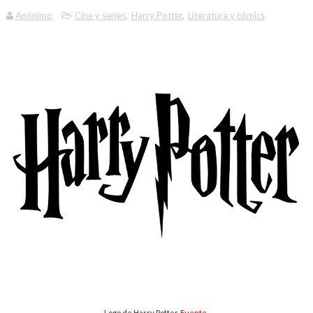
Anónimo
Cine y series
,
Harry Potter
,
Literatura y cómics
Logo de Harry Potter.
Fuente
.