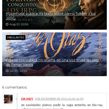
Hyperhype publica mi texto sobre cómo Tolkien y los
JRPG
Aug 01, 2026
FABULANTES
Fabulantes publica mi reseña de Una voz entre las olas
de Ferran Varela
Jul 30, 2026
6 comentarios:
DR.INDY
4 DE DICIEMBRE DE 2011 A LAS 12:09
en navidades pienso pedir la saga enterita en blu-ray,