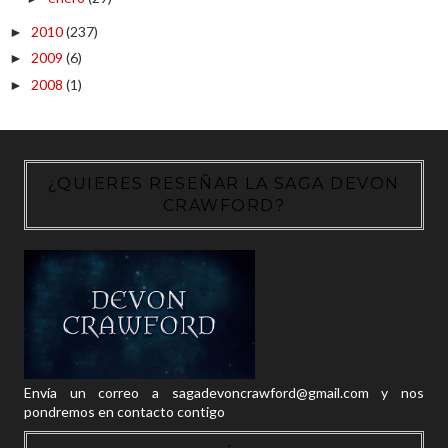
2010
(237)
►
2009
(6)
►
2008
(1)
►
¿QUIERES RESEÑAR LA SAGA DEVON
CRAWFORD?
Envía un correo a sagadevoncrawford@gmail.com y nos
pondremos en contacto contigo