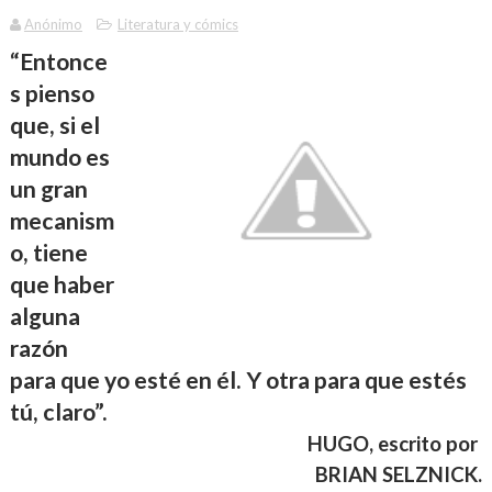
Anónimo
Literatura y cómics
“Entonce
s pienso
que, si el
mundo es
un gran
mecanism
o, tiene
que haber
alguna
razón
para que yo esté en él. Y otra para que estés
tú, claro”.
HUGO, escrito por
BRIAN SELZNICK
.