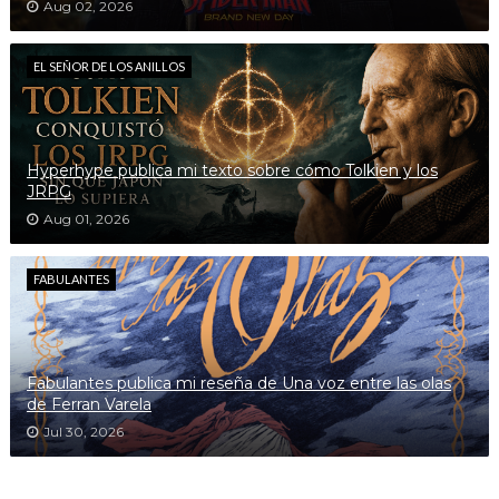
Aug 02, 2026
EL SEÑOR DE LOS ANILLOS
Hyperhype publica mi texto sobre cómo Tolkien y los
JRPG
Aug 01, 2026
FABULANTES
Fabulantes publica mi reseña de Una voz entre las olas
de Ferran Varela
Jul 30, 2026