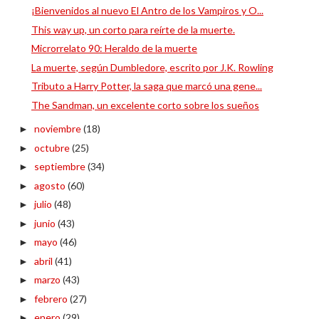
¡Bienvenidos al nuevo El Antro de los Vampiros y O...
This way up, un corto para reírte de la muerte.
Microrrelato 90: Heraldo de la muerte
La muerte, según Dumbledore, escrito por J.K. Rowling
Tributo a Harry Potter, la saga que marcó una gene...
The Sandman, un excelente corto sobre los sueños
noviembre
(18)
►
octubre
(25)
►
septiembre
(34)
►
agosto
(60)
►
julio
(48)
►
junio
(43)
►
mayo
(46)
►
abril
(41)
►
marzo
(43)
►
febrero
(27)
►
enero
(29)
►