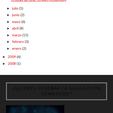
julio
(1)
►
junio
(2)
►
mayo
(6)
►
abril
(8)
►
marzo
(15)
►
febrero
(3)
►
enero
(2)
►
2009
(6)
►
2008
(1)
►
¿QUIERES RESEÑAR LA SAGA DEVON
CRAWFORD?