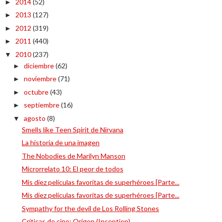
2014
(52)
►
2013
(127)
►
2012
(319)
►
2011
(440)
►
2010
(237)
▼
diciembre
(62)
►
noviembre
(71)
►
octubre
(43)
►
septiembre
(16)
►
agosto
(8)
▼
Smells like Teen Spirit de Nirvana
La historia de una imagen
The Nobodies de Marilyn Manson
Microrrelato 10: El peor de todos
Mis diez películas favoritas de superhéroes [Parte...
Mis diez películas favoritas de superhéroes [Parte...
Sympathy for the devil de Los Rolling Stones
Críticas de cine: Origen (Inception)