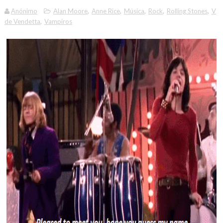
Anónimo
Alan Moore
,
Anne Rice
,
Música
,
Rock
,
Rolling Stones
,
V
de Vendetta
,
Vampiros