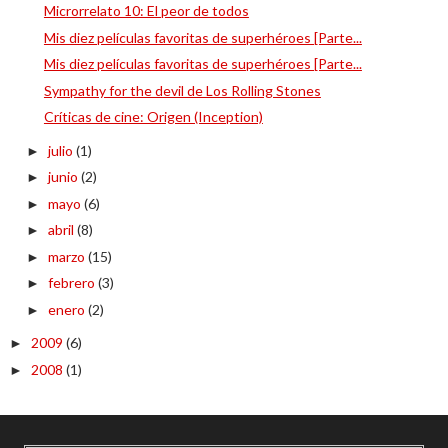
Microrrelato 10: El peor de todos
Mis diez películas favoritas de superhéroes [Parte...
Mis diez películas favoritas de superhéroes [Parte...
Sympathy for the devil de Los Rolling Stones
Críticas de cine: Origen (Inception)
julio
(1)
►
junio
(2)
►
mayo
(6)
►
abril
(8)
►
marzo
(15)
►
febrero
(3)
►
enero
(2)
►
2009
(6)
►
2008
(1)
►