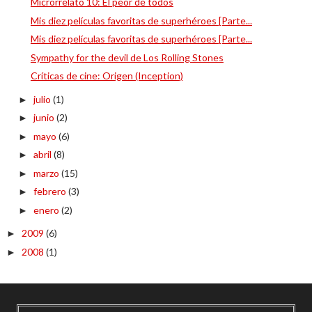
Microrrelato 10: El peor de todos
Mis diez películas favoritas de superhéroes [Parte...
Mis diez películas favoritas de superhéroes [Parte...
Sympathy for the devil de Los Rolling Stones
Críticas de cine: Origen (Inception)
julio
(1)
►
junio
(2)
►
mayo
(6)
►
abril
(8)
►
marzo
(15)
►
febrero
(3)
►
enero
(2)
►
2009
(6)
►
2008
(1)
►