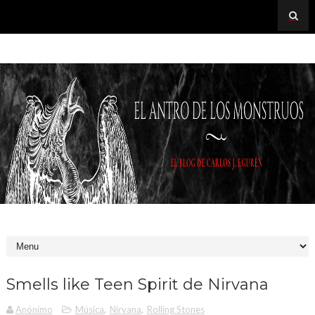
Smells like Teen Spirit de Nirvana
Anónimo
Música
,
Nirvana
,
Rolling Stones