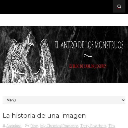
La historia de una imagen
Anónimo
Blog
,
My Chemical Romance
,
Terry Pratchett
,
Tim