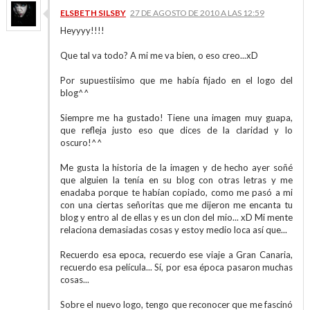
ELSBETH SILSBY
27 DE AGOSTO DE 2010 A LAS 12:59
Heyyyy!!!!
Que tal va todo? A mi me va bien, o eso creo...xD
Por supuestiisimo que me había fijado en el logo del
blog^^
Siempre me ha gustado! Tiene una imagen muy guapa,
que refleja justo eso que dices de la claridad y lo
oscuro!^^
Me gusta la historia de la imagen y de hecho ayer soñé
que alguien la tenía en su blog con otras letras y me
enadaba porque te habían copiado, como me pasó a mi
con una ciertas señoritas que me dijeron me encanta tu
blog y entro al de ellas y es un clon del mio... xD Mi mente
relaciona demasiadas cosas y estoy medio loca así que...
Recuerdo esa epoca, recuerdo ese viaje a Gran Canaria,
recuerdo esa película... Sí, por esa época pasaron muchas
cosas...
Sobre el nuevo logo, tengo que reconocer que me fascinó