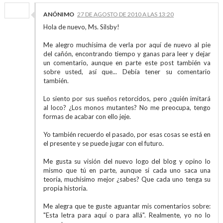
ANÓNIMO
27 DE AGOSTO DE 2010 A LAS 13:20
Hola de nuevo, Ms. Silsby!
Me alegro muchísima de verla por aquí de nuevo al pie
del cañón, encontrando tiempo y ganas para leer y dejar
un comentario, aunque en parte este post también va
sobre usted, así que... Debía tener su comentario
también.
Lo siento por sus sueños retorcidos, pero ¿quién imitará
al loco? ¿Los monos mutantes? No me preocupa, tengo
formas de acabar con ello jeje.
Yo también recuerdo el pasado, por esas cosas se está en
el presente y se puede jugar con el futuro.
Me gusta su visión del nuevo logo del blog y opino lo
mismo que tú en parte, aunque si cada uno saca una
teoría, muchísimo mejor ¿sabes? Que cada uno tenga su
propia historia.
Me alegra que te guste aguantar mis comentarios sobre:
"Esta letra para aquí o para allá". Realmente, yo no lo