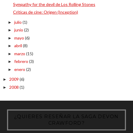
Sympathy for the devil de Los Rolling Stones
Críticas de cine: Origen (Inception)
julio
(1)
►
junio
(2)
►
mayo
(6)
►
abril
(8)
►
marzo
(15)
►
febrero
(3)
►
enero
(2)
►
2009
(6)
►
2008
(1)
►
¿QUIERES RESEÑAR LA SAGA DEVON
CRAWFORD?