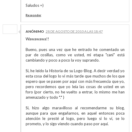
Saludos =)
Responder
ANÓNIMO
28 DE AGOSTO DE 2010 A LAS 18:47
Wawawawa!!
Bueno, pues una vez que he entrado he comentado un
par de cosillas, como ve usted, mi etapa "cani" está
cambiando y poco a poco la voy suprando.
Si, he leido la Historia de su Logo-Blog. A decir verdad yo
esta cosa del logo lo vi más tarde que muchos de los que
espero que se pasen por aquí con más frecuencia que yo,
pero recordemos que yo leía las cosas de usted en un
foro (por cierto, no he vuelto a entrar, lo mismo me han
amenazado y todo *.* )
Si, hizo algo maravilloso al recomendarme su blog,
aunque para que engañarnos, en aquel entonces poca
atención le presté al logo, pero luego si lo vi, se lo
prometo, y lo sigo viendo cuando paso por aquí.