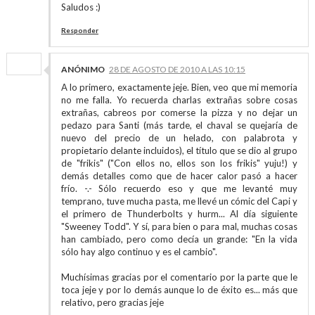
Saludos :)
Responder
ANÓNIMO
28 DE AGOSTO DE 2010 A LAS 10:15
A lo primero, exactamente jeje. Bien, veo que mi memoria
no me falla. Yo recuerda charlas extrañas sobre cosas
extrañas, cabreos por comerse la pizza y no dejar un
pedazo para Santi (más tarde, el chaval se quejaría de
nuevo del precio de un helado, con palabrota y
propietario delante incluidos), el título que se dio al grupo
de "frikis" ("Con ellos no, ellos son los frikis" yuju!) y
demás detalles como que de hacer calor pasó a hacer
frío. -.- Sólo recuerdo eso y que me levanté muy
temprano, tuve mucha pasta, me llevé un cómic del Capi y
el primero de Thunderbolts y hurm... Al día siguiente
"Sweeney Todd". Y sí, para bien o para mal, muchas cosas
han cambiado, pero como decía un grande: "En la vida
sólo hay algo continuo y es el cambio".
Muchísimas gracias por el comentario por la parte que le
toca jeje y por lo demás aunque lo de éxito es... más que
relativo, pero gracias jeje