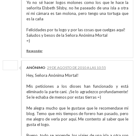
Yo no sé hacer logos molones como los que le hace la
señorita Elsbeth Silsby, no he paseado de una isla a otra
ni mi cámara es tan molona, pero tengo una tortuga que
es la caña
Felicidades por tu logo y por las cosas que cuelgas aquí!
Saludos y besos de la Señora Anónima Mortal
=)
Responder
ANÓNIMO
29 DE AGOSTO DE 2010 A LAS 10:55
Hey, Señora Anónima Mortal!
Mis peticiones a los dioses han funcionado y está
eliminado la parte cani. ¡Se lo agradezco profundamente!
Se le echaba de menos por estas tierras =)
Me alegra mucho que le gustase que le recomendase mi
blog. Temo que mis tiempos de forero han pasado, pero
me alegro de verla por aquí. Me contento al saber que le
gusta el logo.
Bueno, todo se aprende, los viajes de una isla a otra son