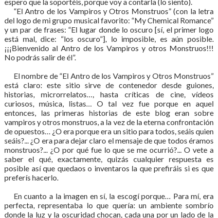
espero que la soportéis, porque voy a contarla (lo siento).
“El Antro de los Vampiros y Otros Monstruos” (con la letra
del logo de mi grupo musical favorito: “My Chemical Romance”
y un par de frases: “El lugar donde lo oscuro [sí, el primer logo
está mal, dice: “los oscuro”], lo imposible, es aún posible.
¡¡¡Bienvenido al Antro de los Vampiros y otros Monstruos!!!
No podrás salir de él”.
El nombre de “El Antro de los Vampiros y Otros Monstruos”
está claro: este sitio sirve de contenedor desde guiones,
historias, microrrelatos…, hasta críticas de cine, vídeos
curiosos, música, listas… O tal vez fue porque en aquel
entonces, las primeras historias de este blog eran sobre
vampiros y otros monstruos, a la vez de la eterna confrontación
de opuestos… ¿O era porque era un sitio para todos, seáis quien
seáis?... ¿O era para dejar claro el mensaje de que todos éramos
monstruos?... ¿O por qué fue lo que se me ocurrió?... O vete a
saber el qué, exactamente, quizás cualquier respuesta es
posible así que quedaos o inventaros la que prefiráis si es que
preferís hacerlo.
En cuanto a la imagen en sí, la escogí porque… Para mí, era
perfecta, representaba lo que quería: un ambiente sombrío
donde la luz y la oscuridad chocan, cada una por un lado de la