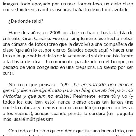
imagen, todo apoyado por un mar tormentoso, un cielo claro
que se funde en las nubes oscuras, bañado de un tono azulado.
¿De dónde salió?
Hace dos años, en 2008, un viaje en barco hasta la isla de
enfrente, Gran Canaria. Fue eso, simplemente ese hecho, robar
una cámara de fotos (creo que la devolví) a una compañera de
clase (que aún lo es, por cierto. Saludos desde aquí) y hacer una
foto a lo que había detrás de la ventana: el sol de una isla frente
a la lluvia de otra… Un momento paralizado en el tiempo, un
pedazo de vida congelado en una clepsidra. Lo siento por ser
cursi.
No creo que pensase:
“Oh, ¡he encontrado una imagen
genial y llena de significado para un blog que abriré para mis
historias y que aún no existe!”.
Realmente, entre tú y yo (y
todos los que lean esto), nunca pienso cosas tan largas (me
duele la cabeza) y menos con exclamación (no quiero molestar
a los vecinos), aunque cuando pierda la cordura (un
poquito
más) usaré múltiples sím
Con todo esto, sólo quiero decir que fue una buena foto, una