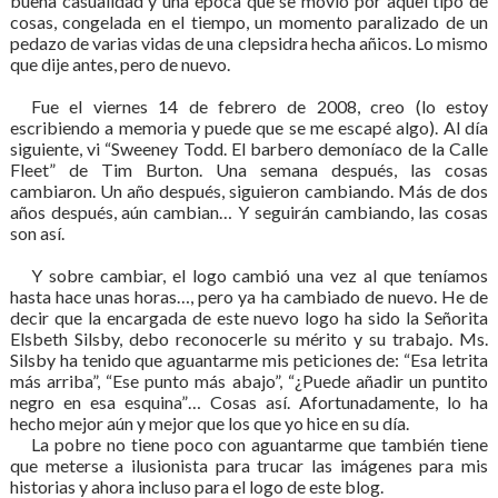
buena casualidad y una época que se movió por aquel tipo de
cosas, congelada en el tiempo, un momento paralizado de un
pedazo de varias vidas de una clepsidra hecha añicos. Lo mismo
que dije antes, pero de nuevo.
Fue el viernes 14 de febrero de 2008, creo (lo estoy
escribiendo a memoria y puede que se me escapé algo). Al día
siguiente, vi “Sweeney Todd. El barbero demoníaco de la Calle
Fleet” de Tim Burton. Una semana después, las cosas
cambiaron. Un año después, siguieron cambiando. Más de dos
años después, aún cambian… Y seguirán cambiando, las cosas
son así.
Y sobre cambiar, el logo cambió una vez al que teníamos
hasta hace unas horas…, pero ya ha cambiado de nuevo. He de
decir que la encargada de este nuevo logo ha sido la Señorita
Elsbeth Silsby, debo reconocerle su mérito y su trabajo. Ms.
Silsby ha tenido que aguantarme mis peticiones de: “Esa letrita
más arriba”, “Ese punto más abajo”, “¿Puede añadir un puntito
negro en esa esquina”… Cosas así. Afortunadamente, lo ha
hecho mejor aún y mejor que los que yo hice en su día.
La pobre no tiene poco con aguantarme que también tiene
que meterse a ilusionista para trucar las imágenes para mis
historias y ahora incluso para el logo de este blog.