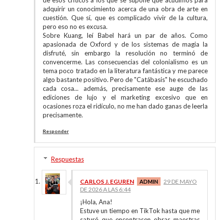
de esos críticos a los que se supone que acudimos para
adquirir un conocimiento acerca de una obra de arte en
cuestión. Que sí, que es complicado vivir de la cultura,
pero eso no es excusa.
Sobre Kuang, leí Babel hará un par de años. Como
apasionada de Oxford y de los sistemas de magia la
disfruté, sin embargo la resolución no terminó de
convencerme. Las consecuencias del colonialismo es un
tema poco tratado en la literatura fantástica y me parece
algo bastante positivo. Pero de "Catábasis" he escuchado
cada cosa... además, precisamente ese auge de las
ediciones de lujo y el marketing excesivo que en
ocasiones roza el ridículo, no me han dado ganas de leerla
precisamente.
Responder
Respuestas
CARLOS J. EGUREN
29 DE MAYO
DE 2026 A LAS 6:44
¡Hola, Ana!
Estuve un tiempo en TikTok hasta que me
saturó que encontrasen obras maestras