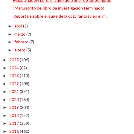
Maul: Shadow Lord, el auge del Señor de las Sombras
¡Manuscrito del libro de investigación terminado!
Reportaje sobre el auge de la cozy fantasy en el m...
abril
(3)
►
marzo
(9)
►
febrero
(7)
►
enero
(5)
►
2025
(106)
►
2024
(62)
►
2023
(113)
►
2022
(108)
►
2021
(381)
►
2020
(164)
►
2019
(204)
►
2018
(157)
►
2017
(359)
►
2016
(460)
►