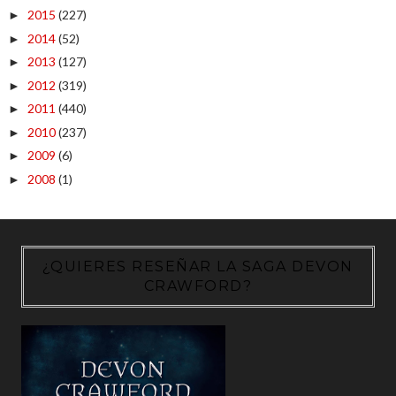
2015
(227)
►
2014
(52)
►
2013
(127)
►
2012
(319)
►
2011
(440)
►
2010
(237)
►
2009
(6)
►
2008
(1)
►
¿QUIERES RESEÑAR LA SAGA DEVON
CRAWFORD?