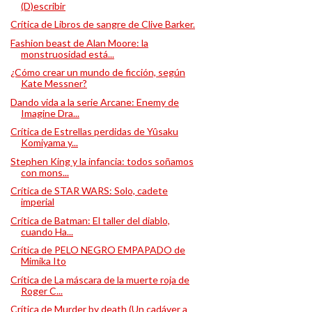
(D)escribir
Crítica de Libros de sangre de Clive Barker.
Fashion beast de Alan Moore: la
monstruosidad está...
¿Cómo crear un mundo de ficción, según
Kate Messner?
Dando vida a la serie Arcane: Enemy de
Imagine Dra...
Crítica de Estrellas perdidas de Yûsaku
Komiyama y...
Stephen King y la infancia: todos soñamos
con mons...
Crítica de STAR WARS: Solo, cadete
imperial
Crítica de Batman: El taller del diablo,
cuando Ha...
Crítica de PELO NEGRO EMPAPADO de
Mimika Ito
Crítica de La máscara de la muerte roja de
Roger C...
Crítica de Murder by death (Un cadáver a