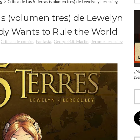
cs
Crítica de Las 5 tierras (volumen tres) de Lewelyn y Lereculey,
ras (volumen tres) de Lewelyn
ody Wants to Rule the World
Críticas de cómics
,
Fantasía
,
George R.R. Martin
,
Jerome Lereculey
,
¿No
¡Su