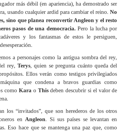
ugador más débil (en apariencia), ha demostrado ser
ra, usando cualquier ardid para cambiar el reino.
No
s, sino que planea reconvertir Angleon y el resto
imeros pasos de una democracia.
Pero la lucha por
cadáveres y los fantasmas de estos le persiguen,
desesperación.
emos a personajes como la antigua sombra del rey,
del rey,
Terys
, quien se pregunta cuánto queda del
ropósitos. Ellos verán como testigos privilegiados
a máquina que condena a bravos guardias como
ros como
Kara
o
This
deben descubrir si el valor de
ena.
an los “invitados”, que son herederos de los otros
ioneros en
Angleon
. Si sus países se levantan en
ncias. Eso hace que se mantenga una paz que, como