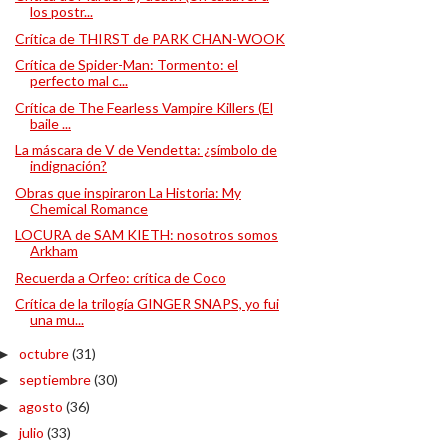
los postr...
Crítica de THIRST de PARK CHAN-WOOK
Crítica de Spider-Man: Tormento: el
perfecto mal c...
Crítica de The Fearless Vampire Killers (El
baile ...
La máscara de V de Vendetta: ¿símbolo de
indignación?
Obras que inspiraron La Historia: My
Chemical Romance
LOCURA de SAM KIETH: nosotros somos
Arkham
Recuerda a Orfeo: crítica de Coco
Crítica de la trilogía GINGER SNAPS, yo fui
una mu...
octubre
(31)
►
septiembre
(30)
►
agosto
(36)
►
julio
(33)
►