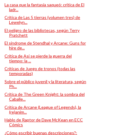
La casa que la fantasía saqueó: crítica de El
ladr...
Crítica de Las 5 tierras (volumen tres) de
Lewelyn...
El peligro de las bibliotecas, según Terry
Pratchett
El síndrome de Stendhal y Arcane: Guns for
hire de...
Crítica de Así se pierde la guerra del
tiempo: la ...
Críticas de Juego de tronos (todas las
temporadas)
Sobre el público juvenil y la literatura, según
Ph...
Crítica de The Green Knight: la sombra del
Caballe...
Crítica de Arcane (League of Legends), la
(re)anim...
Hablo de Raptor de Dave McKean en ECC
Cómics
¿Cómo escribir buenas descripciones?: