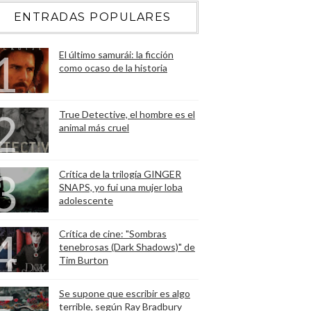
ENTRADAS POPULARES
El último samurái: la ficción
como ocaso de la historia
True Detective, el hombre es el
animal más cruel
Crítica de la trilogía GINGER
SNAPS, yo fui una mujer loba
adolescente
Crítica de cine: "Sombras
tenebrosas (Dark Shadows)" de
Tim Burton
Se supone que escribir es algo
terrible, según Ray Bradbury