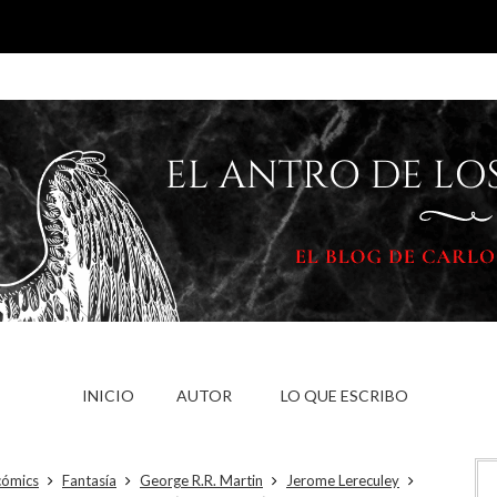
INICIO
AUTOR
LO QUE ESCRIBO
cómics
Fantasía
George R.R. Martin
Jerome Lereculey