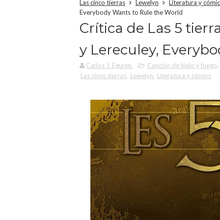
Las cinco tierras
Lewelyn
Literatura y cómi
Everybody Wants to Rule the World
Crítica de Las 5 tier
y Lereculey, Everyb
Carlos J. Eguren
Canción de hielo y fuego
,
Las cinco tierras
,
Lewelyn
,
Literatura y cómics