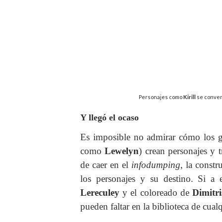
Personajes como
Kirill
se conver
Y llegó el ocaso
Es imposible no admirar cómo los g
como
Lewelyn
) crean personajes y 
de caer en el
infodumping
, la const
los personajes y su destino. Si a
Lereculey
y el coloreado de
Dimitr
pueden faltar en la biblioteca de cual