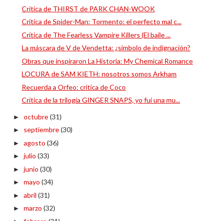
Crítica de THIRST de PARK CHAN-WOOK
Crítica de Spider-Man: Tormento: el perfecto mal c...
Crítica de The Fearless Vampire Killers (El baile ...
La máscara de V de Vendetta: ¿símbolo de indignación?
Obras que inspiraron La Historia: My Chemical Romance
LOCURA de SAM KIETH: nosotros somos Arkham
Recuerda a Orfeo: crítica de Coco
Crítica de la trilogía GINGER SNAPS, yo fui una mu...
octubre
(31)
►
septiembre
(30)
►
agosto
(36)
►
julio
(33)
►
junio
(30)
►
mayo
(34)
►
abril
(31)
►
marzo
(32)
►