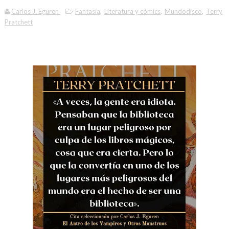
Carlos J. Eguren
Fantasía
,
Literatura y cómics
,
Mundodisco
,
Terry
Pratchett