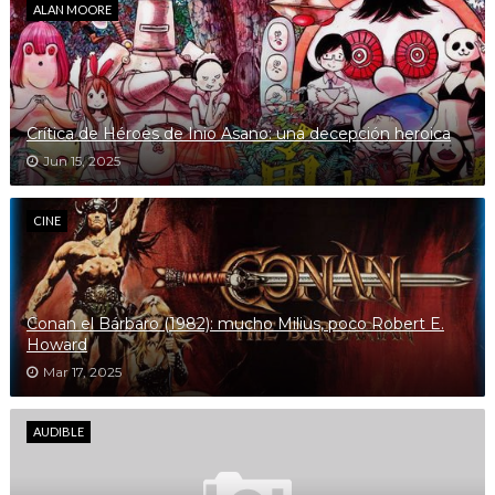
ALAN MOORE
Crítica de Héroes de Inio Asano: una decepción heroica
Jun 15, 2025
CINE
Conan el Bárbaro (1982): mucho Milius, poco Robert E.
Howard
Mar 17, 2025
AUDIBLE