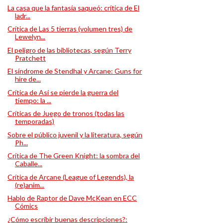
La casa que la fantasía saqueó: crítica de El
ladr...
Crítica de Las 5 tierras (volumen tres) de
Lewelyn...
El peligro de las bibliotecas, según Terry
Pratchett
El síndrome de Stendhal y Arcane: Guns for
hire de...
Crítica de Así se pierde la guerra del
tiempo: la ...
Críticas de Juego de tronos (todas las
temporadas)
Sobre el público juvenil y la literatura, según
Ph...
Crítica de The Green Knight: la sombra del
Caballe...
Crítica de Arcane (League of Legends), la
(re)anim...
Hablo de Raptor de Dave McKean en ECC
Cómics
¿Cómo escribir buenas descripciones?: