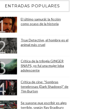
ENTRADAS POPULARES
El último samurái: la ficción
como ocaso de la historia
True Detective, el hombre es el
animal más cruel
Crítica de la trilogía GINGER
SNAPS, yo fui una mujer loba
adolescente
Crítica de cine: "Sombras
tenebrosas (Dark Shadows)" de
Tim Burton
Se supone que escribir es algo
terrible, según Ray Bradbury