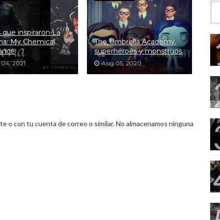
 que inspiraron La
ria: My Chemical
The Umbrella Academy,
ance
superhéroes y monstruos
 04, 2021
Aug 05, 2020
 o con tu cuenta de correo o similar. No almacenamos ninguna