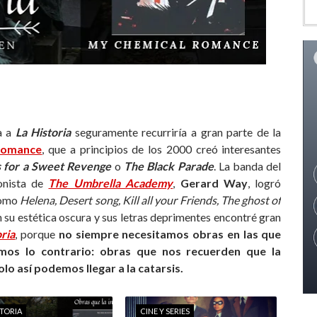
a a
La Historia
seguramente recurriría a gran parte de la
Romance
, que a principios de los 2000 creó interesantes
 for a Sweet Revenge
o
The Black Parade
. La banda del
ionista de
The Umbrella Academy
,
Gerard Way
, logró
como
Helena, Desert song, Kill all your Friends, The ghost of
n su estética oscura y sus letras deprimentes encontré gran
oria
, porque
no siempre necesitamos obras en las que
mos lo contrario: obras que nos recuerden que la
lo así podemos llegar a la catarsis.
STORIA
CINE Y SERIES