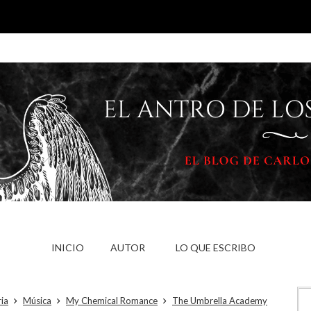
INICIO
AUTOR
LO QUE ESCRIBO
ria
Música
My Chemical Romance
The Umbrella Academy