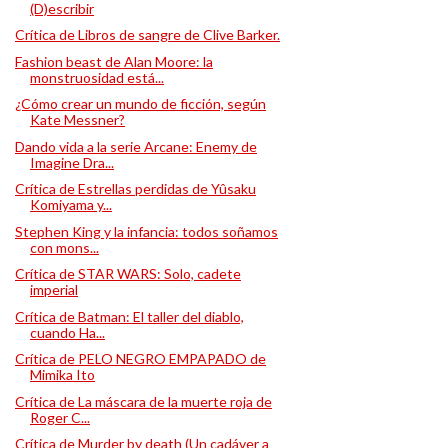
(D)escribir
Crítica de Libros de sangre de Clive Barker.
Fashion beast de Alan Moore: la
monstruosidad está...
¿Cómo crear un mundo de ficción, según
Kate Messner?
Dando vida a la serie Arcane: Enemy de
Imagine Dra...
Crítica de Estrellas perdidas de Yûsaku
Komiyama y...
Stephen King y la infancia: todos soñamos
con mons...
Crítica de STAR WARS: Solo, cadete
imperial
Crítica de Batman: El taller del diablo,
cuando Ha...
Crítica de PELO NEGRO EMPAPADO de
Mimika Ito
Crítica de La máscara de la muerte roja de
Roger C...
Crítica de Murder by death (Un cadáver a