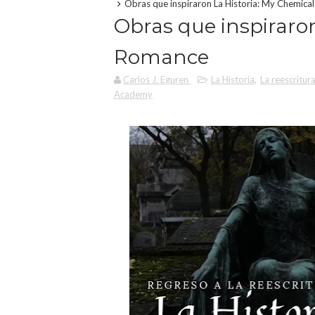
Obras que inspiraron La Historia: My Chemic
Obras que inspiraron
Romance
Carlos J. Eguren
La Historia
,
La reescritur
Academy