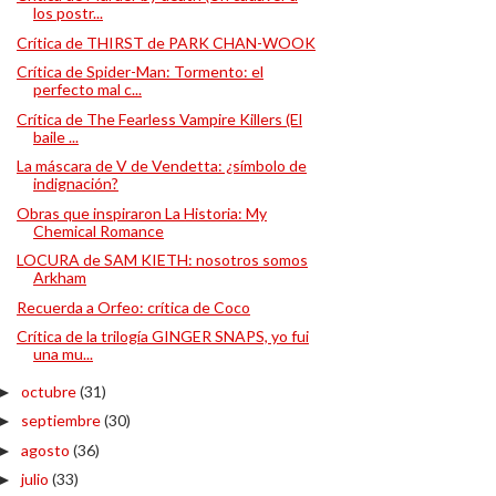
los postr...
Crítica de THIRST de PARK CHAN-WOOK
Crítica de Spider-Man: Tormento: el
perfecto mal c...
Crítica de The Fearless Vampire Killers (El
baile ...
La máscara de V de Vendetta: ¿símbolo de
indignación?
Obras que inspiraron La Historia: My
Chemical Romance
LOCURA de SAM KIETH: nosotros somos
Arkham
Recuerda a Orfeo: crítica de Coco
Crítica de la trilogía GINGER SNAPS, yo fui
una mu...
octubre
(31)
►
septiembre
(30)
►
agosto
(36)
►
julio
(33)
►