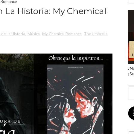
al Romance
 La Historia: My Chemical
a de La Historia
,
Música
,
My Chemical Romance
,
The Umbrella
¿No
¡Su