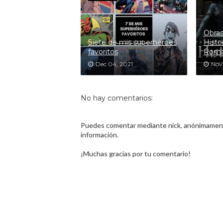
Obras
Siete de mis superhéroes
Histo
favoritos
Rom
Dec 04, 2021
Nov
No hay comentarios:
Puedes comentar mediante nick, anónimamente
información.
¡Muchas gracias por tu comentario!