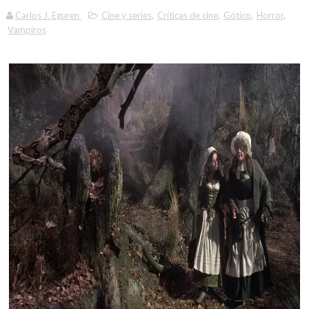
Carlos J. Eguren
Cine y series
,
Críticas de cine
,
Gótico
,
Horror
,
Vampiros