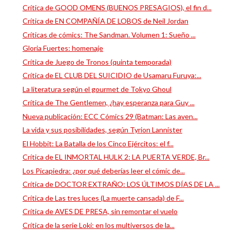
Crítica de GOOD OMENS (BUENOS PRESAGIOS), el fin d...
Crítica de EN COMPAÑÍA DE LOBOS de Neil Jordan
Críticas de cómics: The Sandman. Volumen 1: Sueño ...
Gloria Fuertes: homenaje
Crítica de Juego de Tronos (quinta temporada)
Crítica de EL CLUB DEL SUICIDIO de Usamaru Furuya:...
La literatura según el gourmet de Tokyo Ghoul
Crítica de The Gentlemen, ¿hay esperanza para Guy ...
Nueva publicación: ECC Cómics 29 (Batman: Las aven...
La vida y sus posibilidades, según Tyrion Lannister
El Hobbit: La Batalla de los Cinco Ejércitos: el f...
Crítica de EL INMORTAL HULK 2: LA PUERTA VERDE, Br...
Los Picapiedra: ¿por qué deberías leer el cómic de...
Crítica de DOCTOR EXTRAÑO: LOS ÚLTIMOS DÍAS DE LA ...
Crítica de Las tres luces (La muerte cansada) de F...
Crítica de AVES DE PRESA, sin remontar el vuelo
Crítica de la serie Loki: en los multiversos de la...