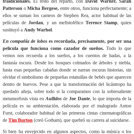
traidicionales.
El resto del reparto, con
David Warner, Sarah
Patterson
o
Micha Bergese,
entre otros, funciona perfectamente; a
ellos se suman los cameos de Stephen Rea, actor habitual de las
películas de
Jordan
, y un mefistofélico
Terence Stamp
, quien
sustituyó a
Andy Warhol
.
En compañía de lobos
es recordada, precisamente, por ser una
película que funciona como cazador de sueños.
Todo lo que
vemos nos recuerda a los sueños, a los cuentos de hadas, a la
fantasía oscura. Desde los bosques colmados de árboles y niebla,
hasta esas pequeñas cabañas donde se narran oscuras historias, sin
olvidar el simbolismo de pequeñas estatuillas de bebés que aparecen
dentro de huevos. Pese a que la transformación del licántropo ha
quedado añeja, sobre todo si la comparamos con la sobresaliente
metamorfosis vista en
Aullidos
de
Joe Dante
, lo que importa de la
película es su ambientación, elaborada por el malogrado Anton
Furst, colaborador habitual de las primeras cintas cinematográficas
de
Tim Burton
(creó Gotham), que quebró su carrera al suicidarse.
Si bien ha envejecido en algunos aspectos, como la música o los