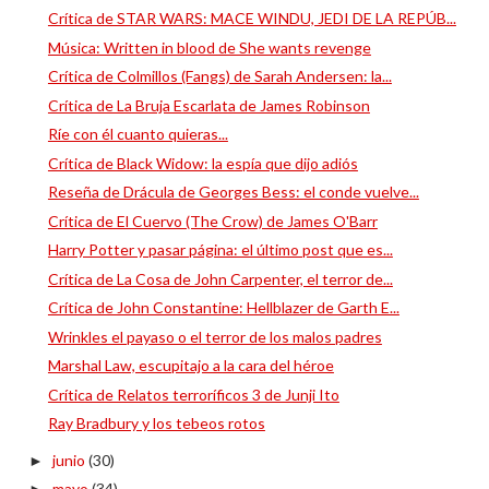
Crítica de STAR WARS: MACE WINDU, JEDI DE LA REPÚB...
Música: Written in blood de She wants revenge
Crítica de Colmillos (Fangs) de Sarah Andersen: la...
Crítica de La Bruja Escarlata de James Robinson
Ríe con él cuanto quieras...
Crítica de Black Widow: la espía que dijo adiós
Reseña de Drácula de Georges Bess: el conde vuelve...
Crítica de El Cuervo (The Crow) de James O'Barr
Harry Potter y pasar página: el último post que es...
Crítica de La Cosa de John Carpenter, el terror de...
Crítica de John Constantine: Hellblazer de Garth E...
Wrinkles el payaso o el terror de los malos padres
Marshal Law, escupitajo a la cara del héroe
Crítica de Relatos terroríficos 3 de Junji Ito
Ray Bradbury y los tebeos rotos
junio
(30)
►
mayo
(34)