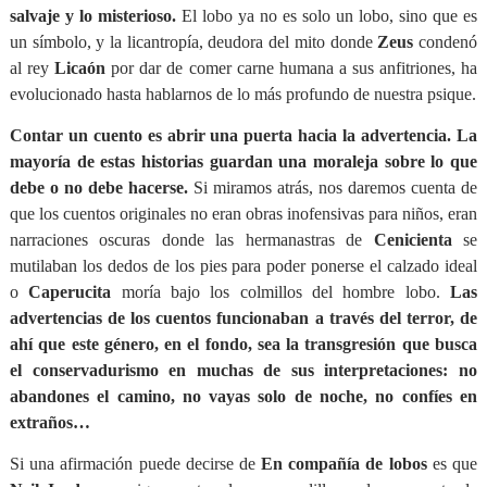
salvaje y lo misterioso.
El lobo ya no es solo un lobo, sino que es
un símbolo, y la licantropía, deudora del mito donde
Zeus
condenó
al rey
Licaón
por dar de comer carne humana a sus anfitriones, ha
evolucionado hasta hablarnos de lo más profundo de nuestra psique.
Contar un cuento es abrir una puerta hacia la advertencia. La
mayoría de estas historias guardan una moraleja sobre lo que
debe o no debe hacerse.
Si miramos atrás, nos daremos cuenta de
que los cuentos originales no eran obras inofensivas para niños, eran
narraciones oscuras donde las hermanastras de
Cenicienta
se
mutilaban los dedos de los pies para poder ponerse el calzado ideal
o
Caperucita
moría bajo los colmillos del hombre lobo.
Las
advertencias de los cuentos funcionaban a través del terror, de
ahí que este género, en el fondo, sea la transgresión que busca
el conservadurismo en muchas de sus interpretaciones: no
abandones el camino, no vayas solo de noche, no confíes en
extraños…
Si una afirmación puede decirse de
En compañía de lobos
es que