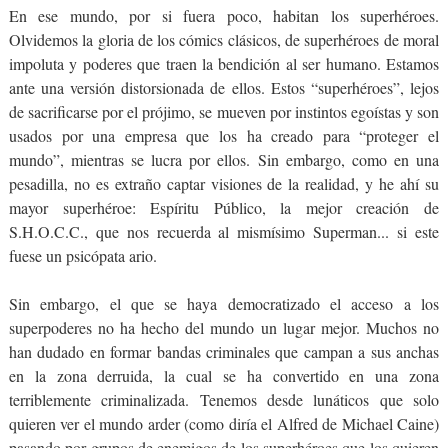
En ese mundo, por si fuera poco, habitan los superhéroes.
Olvidemos la gloria de los cómics clásicos, de superhéroes de moral
impoluta y poderes que traen la bendición al ser humano. Estamos
ante una versión distorsionada de ellos. Estos “superhéroes”, lejos
de sacrificarse por el prójimo, se mueven por instintos egoístas y son
usados por una empresa que los ha creado para “proteger el
mundo”, mientras se lucra por ellos. Sin embargo, como en una
pesadilla, no es extraño captar visiones de la realidad, y he ahí su
mayor superhéroe: Espíritu Público, la mejor creación de
S.H.O.C.C., que nos recuerda al mismísimo Superman... si este
fuese un psicópata ario.
Sin embargo, el que se haya democratizado el acceso a los
superpoderes no ha hecho del mundo un lugar mejor. Muchos no
han dudado en formar bandas criminales que campan a sus anchas
en la zona derruida, la cual se ha convertido en una zona
terriblemente criminalizada. Tenemos desde lunáticos que solo
quieren ver el mundo arder (como diría el Alfred de Michael Caine)
pasando por grupos de enemigos de los superhéroes que los quieren