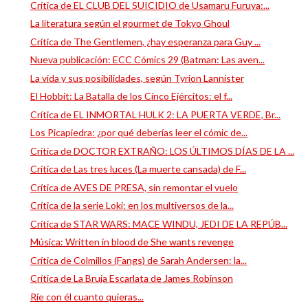
Crítica de EL CLUB DEL SUICIDIO de Usamaru Furuya:...
La literatura según el gourmet de Tokyo Ghoul
Crítica de The Gentlemen, ¿hay esperanza para Guy ...
Nueva publicación: ECC Cómics 29 (Batman: Las aven...
La vida y sus posibilidades, según Tyrion Lannister
El Hobbit: La Batalla de los Cinco Ejércitos: el f...
Crítica de EL INMORTAL HULK 2: LA PUERTA VERDE, Br...
Los Picapiedra: ¿por qué deberías leer el cómic de...
Crítica de DOCTOR EXTRAÑO: LOS ÚLTIMOS DÍAS DE LA ...
Crítica de Las tres luces (La muerte cansada) de F...
Crítica de AVES DE PRESA, sin remontar el vuelo
Crítica de la serie Loki: en los multiversos de la...
Crítica de STAR WARS: MACE WINDU, JEDI DE LA REPÚB...
Música: Written in blood de She wants revenge
Crítica de Colmillos (Fangs) de Sarah Andersen: la...
Crítica de La Bruja Escarlata de James Robinson
Ríe con él cuanto quieras...