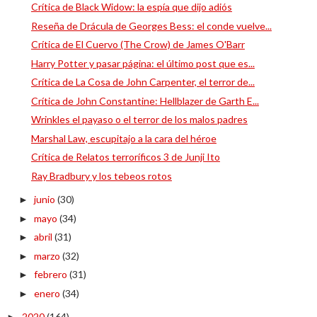
Crítica de Black Widow: la espía que dijo adiós
Reseña de Drácula de Georges Bess: el conde vuelve...
Crítica de El Cuervo (The Crow) de James O'Barr
Harry Potter y pasar página: el último post que es...
Crítica de La Cosa de John Carpenter, el terror de...
Crítica de John Constantine: Hellblazer de Garth E...
Wrinkles el payaso o el terror de los malos padres
Marshal Law, escupitajo a la cara del héroe
Crítica de Relatos terroríficos 3 de Junji Ito
Ray Bradbury y los tebeos rotos
junio
(30)
►
mayo
(34)
►
abril
(31)
►
marzo
(32)
►
febrero
(31)
►
enero
(34)
►
2020
(164)