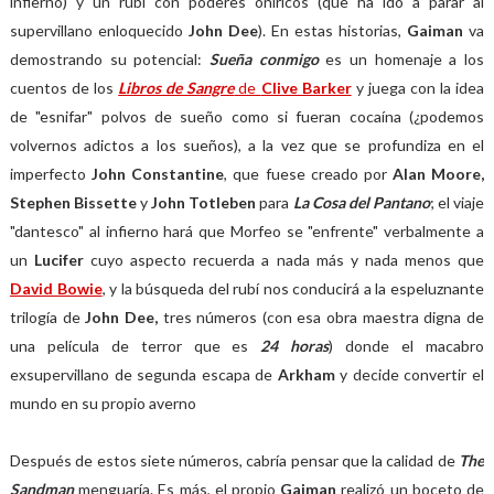
infierno) y un rubí con poderes oníricos (que ha ido a parar al
supervillano enloquecido
John Dee
). En estas historias,
Gaiman
va
demostrando su potencial:
Sueña conmigo
es un homenaje a los
cuentos de los
Libros de Sangre
de
Clive Barker
y juega con la idea
de "esnifar" polvos de sueño como si fueran cocaína (¿podemos
volvernos adictos a los sueños), a la vez que se profundiza en el
imperfecto
John Constantine
, que fuese creado por
Alan Moore,
Stephen Bissette
y
John Totleben
para
La Cosa del Pantano
; el viaje
"dantesco" al infierno hará que Morfeo se "enfrente" verbalmente a
un
Lucifer
cuyo aspecto recuerda a nada más y nada menos que
David Bowie
, y la búsqueda del rubí nos conducirá a la espeluznante
trilogía de
John Dee,
tres números (con esa obra maestra digna de
una película de terror que es
24 horas
) donde el macabro
exsupervillano de segunda escapa de
Arkham
y decide convertir el
mundo en su propio averno
Después de estos siete números, cabría pensar que la calidad de
The
Sandman
menguaría. Es más, el propio
Gaiman
realizó un boceto de