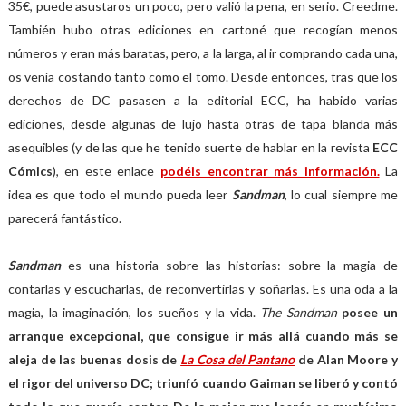
35€, puede asustaros un poco, pero valió la pena, en serio. Creedme.
También hubo otras ediciones en cartoné que recogían menos
números y eran más baratas, pero, a la larga, al ir comprando cada una,
os venía costando tanto como el tomo. Desde entonces, tras que los
derechos de DC pasasen a la editorial ECC, ha habido varias
ediciones, desde algunas de lujo hasta otras de tapa blanda más
asequibles (y de las que he tenido suerte de hablar en la revista
ECC
Cómics
), en este enlace
podéis encontrar más información.
La
idea es que todo el mundo pueda leer
Sandman
, lo cual siempre me
parecerá fantástico.
Sandman
es una historia sobre las historias: sobre la magia de
contarlas y escucharlas, de reconvertirlas y soñarlas. Es una oda a la
magia, la imaginación, los sueños y la vida.
The Sandman
posee un
arranque excepcional, que consigue ir más allá cuando más se
aleja de las buenas dosis de
La Cosa del Pantano
de Alan Moore y
el rigor del universo DC; triunfó cuando Gaiman se liberó y contó