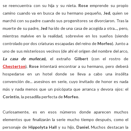
se reencuentra con su hija y su nieta.
Rose
emprende su propio
camino cuando va en busca de su hermano pequeño,
Jed
, quien se
marchó con su padre cuando sus progenitores se divorciaron. Tras la
muerte de su padre,
Jed
ha ido de una casa de acogida a otra..., pero,
mientras malvive en la realidad, sobrevive en los sueños (siendo
controlado por dos criaturas escapadas del reino de
Morfeo
). Junto a
uno de sus misteriosos vecinos (de ahí el origen del nombre del arco,
La casa de muñecas
), el extraño
Gilbert
(con el rostro de
Chesterton
),
Rose
intentará encontrar a su hermano, pero deberá
hospedarse en un hotel donde se lleva a cabo una insólita
convención de... asesinos en serie, cuyo invitado de honor es nada
más y nada menos que un psicópata que arranca y devora ojos: el
Corintio
, la pesadilla perfecta de
Morfeo
.
Curiosamente, es en esos números donde aparecen muchos
elementos que finalizarán la serie mucho tiempo después, como el
personaje de
Hippolyta Hall
y su hijo,
Daniel.
Muchos destacan la