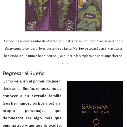
Dos de los sueños unidos de
Morfeo
secuestraron a un superhéroe inspirado en
Sandman
para convertirlo en parte de su farsa.
Morfeo
se topará con él y acabará
haciendo lo que nunca hace: reírse. ¿De qué? De la simpleza de este superhéroe.
Fuente
.
Regresar al Sueño
Como veis, en el primer volumen,
dedicado a
Sueño
,
empezamos a
conocer a su extraña familia
(sus hermanos, los Eternos) y al
propio personaje, que
demuestra ser algo más que
enigmático y, aunque lo oculte,