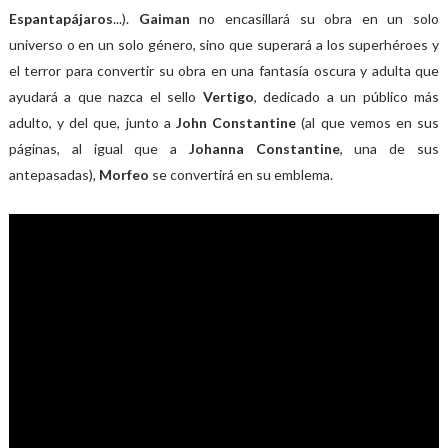
Espantapájaros
...).
Gaiman
no encasillará su obra en un solo
universo o en un solo género, sino que superará a los superhéroes y
el terror para convertir su obra en una fantasía oscura y adulta que
ayudará a que nazca el sello
Vertigo
, dedicado a un público más
adulto, y del que, junto a
John Constantine
(al que vemos en sus
páginas, al igual que a
Johanna Constantine
, una de sus
antepasadas),
Morfeo
se convertirá en su emblema.