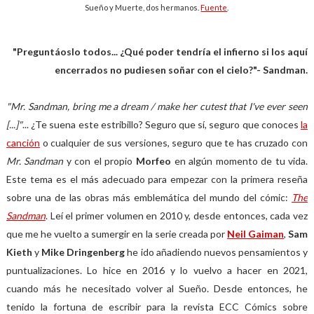
Sueño y Muerte, dos hermanos.
Fuente
.
"Preguntáoslo todos... ¿Qué poder tendría el infierno si los aquí
encerrados no pudiesen soñar con el cielo?"- Sandman.
"Mr. Sandman, bring me a dream
/ make her cutest that I've ever seen
[...]"
... ¿Te suena este estribillo? Seguro que sí, seguro que conoces
la
canción
o cualquier de sus versiones, seguro que te has cruzado con
Mr. Sandman
y con el propio
Morfeo
en algún momento de tu vida.
Este tema es el más adecuado para empezar con la primera reseña
sobre una de las obras más emblemática del mundo del cómic:
The
Sandman
. Leí el primer volumen en 2010 y, desde entonces, cada vez
que me he vuelto a sumergir en la serie creada por
Neil Gaiman
,
Sam
Kieth
y
Mike Dringenberg
he ido añadiendo nuevos pensamientos y
puntualizaciones. Lo hice en 2016 y lo vuelvo a hacer en 2021,
cuando más he necesitado volver al Sueño. Desde entonces, he
tenido la fortuna de escribir para la revista ECC Cómics sobre