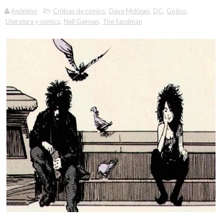
Anónimo
Críticas de cómics
,
Dave McKean
,
DC
,
Gótico
,
Literatura y cómics
,
Neil Gaiman
,
The Sandman