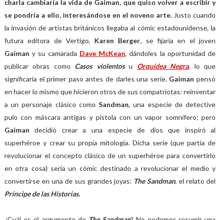
charla cambiaría la vida de Gaiman, que quiso volver a escribir y
se pondría a ello, interesándose en el noveno arte.
Justo cuando
la invasión de artistas británicos llegaba al cómic estadounidense, la
futura editora de Vertigo,
Karen Berger
, se fijaría en el joven
Gaiman
y su camarada
Dave McKean
, dándoles la oportunidad de
publicar obras como
Casos violentos
u
Orquídea Negra
, lo que
significaría el primer paso antes de darles una serie.
Gaiman
pensó
en hacer lo mismo que hicieron otros de sus compatriotas: reinventar
a un personaje clásico como
Sandman
, una especie de detective
pulo con máscara antigas y pistola con un vapor somnífero; pero
Gaiman
decidió crear a una especie de dios que inspiró al
superhéroe y crear su propia mitología. Dicha serie (que partía de
revolucionar el concepto clásico de un superhéroe para convertirlo
en otra cosa) sería un cómic destinado a revolucionar el medio y
convertirse en una de sus grandes joyas:
The Sandman
, el relato del
Príncipe de las Historias.
¿Cuál es el argumento de
The Sandman
? No podemos resumir una