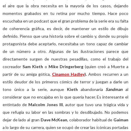
el aire que la obra necesita en la mayoría de los casos, dejando
momentos grabados en tu retina por mucho tiempo. Hace poco
escuchaba en un podcast que el gran problema de la serie era su falta
de coherencia gráfica, es decir, de mantener un estilo de dibujo
definido. Pienso que una historia sobre el cambio y, donde su propio
protagonista debe aceptarlo, necesitaba un tono capaz de cambiar
de un número a otro. Algunas de las ilustraciones parece que
directamente surgen de nuestras pesadillas, como el trabajo del
cocreador
Sam Kieth
o
Mike Dringerberg
(quien creó a Muerte a
partir de su amiga gótica,
Cinamon Hadley
).
Ambos recurren a un
estilo deudor de los primeros cómics de terror y juegan a darle un
tono único a la serie, aunque
Kieth
abandonaría
Sandman
al
considerar que no encajaba en lo que quería hacer. Es interesante el
entintado de
Malcolm Jones III
, autor que tuvo una trágica vida y
que refugia su labor en las sombras y lo desdibujado.
No podemos
dejar de lado al gran
Dave McKean
, colaborador habitual de
Gaiman
a lo largo de su carrera, quien se ocupó de crear las icónicas portadas