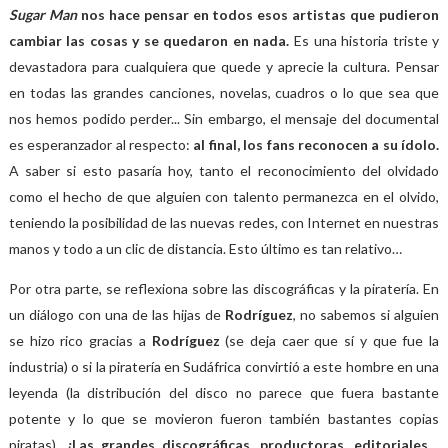
Sugar Man
nos hace pensar en todos esos artistas que pudieron
cambiar las cosas y se quedaron en nada.
Es una historia triste y
devastadora para cualquiera que quede y aprecie la cultura. Pensar
en todas las grandes canciones, novelas, cuadros o lo que sea que
nos hemos podido perder... Sin embargo, el mensaje del documental
es esperanzador al respecto:
al final, los fans reconocen a su ídolo.
A saber si esto pasaría hoy, tanto el reconocimiento del olvidado
como el hecho de que alguien con talento permanezca en el olvido,
teniendo la posibilidad de las nuevas redes, con Internet en nuestras
manos y todo a un clic de distancia. Esto último es tan relativo…
Por otra parte, se reflexiona sobre las discográficas y la piratería. En
un diálogo con una de las hijas de
Rodríguez
, no sabemos si alguien
se hizo rico gracias a
Rodríguez
(se deja caer que sí y que fue la
industria) o si la piratería en Sudáfrica convirtió a este hombre en una
leyenda (la distribución del disco no parece que fuera bastante
potente y lo que se movieron fueron también bastantes copias
piratas).
¿Las grandes discográficas, productoras, editoriales…