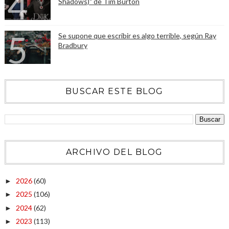
Shadows)" de Tim Burton
Se supone que escribir es algo terrible, según Ray
Bradbury
BUSCAR ESTE BLOG
ARCHIVO DEL BLOG
2026
(60)
►
2025
(106)
►
2024
(62)
►
2023
(113)
►