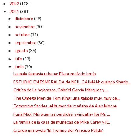
2022
(108)
►
2021
(381)
▼
diciembre
(29)
►
noviembre
(30)
►
octubre
(31)
►
septiembre
(30)
►
agosto
(36)
►
julio
(33)
►
junio
(30)
▼
La mala fantasía urbana: El aprendiz de brujo
ESTUDIO EN ESMERALDA de NEIL GAIMAN: cuando Sherlo...
Crítica de La hojarasca, Gabriel García Márquez y ...
The Omega Men de Tom King: una galaxia muy, muy ce...
Tomorrow Stories, el humor del mañana de Alan Moore
Furia Max: Mis guerras perdidas, sympathy for Mr. ...
La familia de la casa de muñecas de Mike Carey y P...
Cita de mi novela "El Tiempo del Príncipe Pálido"