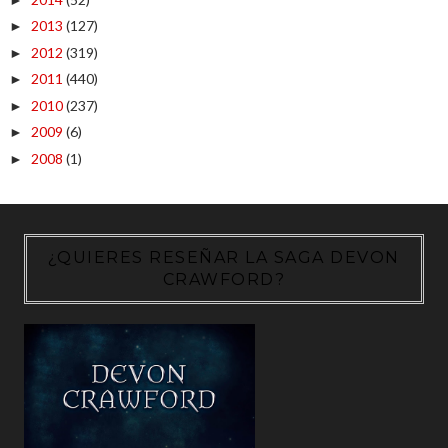
2013
(127)
►
2012
(319)
►
2011
(440)
►
2010
(237)
►
2009
(6)
►
2008
(1)
►
¿QUIERES RESEÑAR LA SAGA DEVON
CRAWFORD?