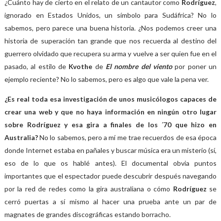
¿Cuánto hay de cierto en el relato de un cantautor como
Rodríguez
,
ignorado en Estados Unidos, un símbolo para Sudáfrica? No lo
sabemos, pero parece una buena historia. ¿Nos podemos creer una
historia de superación tan grande que nos recuerda al destino del
guerrero olvidado que recupera su arma y vuelve a ser quien fue en el
pasado, al estilo de
Kvothe
de
El nombre del viento
por poner un
ejemplo reciente? No lo sabemos, pero es algo que vale la pena ver.
¿Es real toda esa investigación de unos musicólogos capaces de
crear una web y que no haya información en ningún otro lugar
sobre Rodríguez y esa gira a finales de los ´70 que hizo en
Australia?
No lo sabemos, pero a mí me trae recuerdos de esa época
donde Internet estaba en pañales y buscar música era un misterio (sí,
eso de lo que os hablé antes). El documental obvia puntos
importantes que el espectador puede descubrir después navegando
por la red de redes como la gira australiana o cómo
Rodríguez
se
cerró puertas a sí mismo al hacer una prueba ante un par de
magnates de grandes discográficas estando borracho.