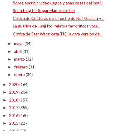
Sobre escribir, videojuegos y esas cosas del insti...
Searching for Sugar Man: increíble
Crítica de Criaturas de la noche de Neil Gaiman y ...
La guarida de Junji Ito: relatos terroríficos volu...
Crítica de Star Wars: caza TIE, la otra versión de...
mayo
(34)
►
abril
(31)
►
marzo
(32)
►
febrero
(31)
►
enero
(34)
►
2020
(164)
►
2019
(204)
►
2018
(157)
►
2017
(359)
►
2016
(460)
►
2015
(227)
►
2014
(52)
►