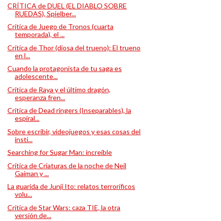
CRÍTICA de DUEL (EL DIABLO SOBRE
RUEDAS), Spielber...
Crítica de Juego de Tronos (cuarta
temporada), el ...
Crítica de Thor (diosa del trueno): El trueno
en l...
Cuando la protagonista de tu saga es
adolescente...
Crítica de Raya y el último dragón,
esperanza fren...
Crítica de Dead ringers (Inseparables), la
espiral...
Sobre escribir, videojuegos y esas cosas del
insti...
Searching for Sugar Man: increíble
Crítica de Criaturas de la noche de Neil
Gaiman y ...
La guarida de Junji Ito: relatos terroríficos
volu...
Crítica de Star Wars: caza TIE, la otra
versión de...