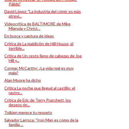
Pálido"
David López: "La industria del cómic es más
atrevi...
Videocrítica de BALTIMORE de Mike
Mignola y Christ...
En busca y captura de ideas
Crítica de La maldición de Hill House, el
terrible...
Crítica de Un cesto lleno de cabezas de Joe
Hill y...
Cormac McCarthy: ¿La vida real es muy
mala?
Alan Moore ha dicho
Crítica La noche que llegué al castillo: el
rastro...
Crítica de Eric de Terry Pratchett, los
deseos rin...
Tolkien merece tu respeto
Salvador Larroca: "Iron Man es como de la
familia ...