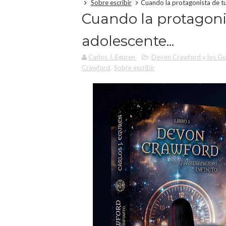
Sobre escribir
Cuando la protagonista de tu
Cuando la protagoni
adolescente...
Carlos J. Eguren
Devon Crawford y los Gua
Crawford
,
Sobre escribir