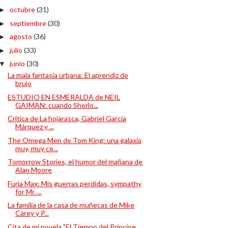
octubre
(31)
►
septiembre
(30)
►
agosto
(36)
►
julio
(33)
►
junio
(30)
▼
La mala fantasía urbana: El aprendiz de
brujo
ESTUDIO EN ESMERALDA de NEIL
GAIMAN: cuando Sherlo...
Crítica de La hojarasca, Gabriel García
Márquez y ...
The Omega Men de Tom King: una galaxia
muy, muy ce...
Tomorrow Stories, el humor del mañana de
Alan Moore
Furia Max: Mis guerras perdidas, sympathy
for Mr. ...
La familia de la casa de muñecas de Mike
Carey y P...
Cita de mi novela "El Tiempo del Príncipe