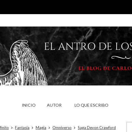
INICIO
AUTOR
LO QUE ESCRIBO
finito
Fantasía
Magia
Omniverso
Saga Devon Crawford