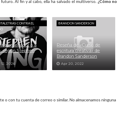
uro. Al fin y al cabo, ella ha salvado el multiverso.
¿Cómo no
NTALETRAS CONTRA EL
BRANDON SANDERSON
DO
bir a ordenador o a
Reseña de «Curso de
, según Stephen
escritura creativa» de
Brandon Sanderson
 12, 2026
Apr 20, 2022
 o con tu cuenta de correo o similar. No almacenamos ninguna