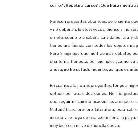
curro? ¿Repetirá curso? ¿Qué hará mientr
Parecen preguntas aburridas, pero siento que
y no deberían, lo sé. A veces, pienso si no ser
en ella, sueño o a saber... La vida es rara 
tienes una tienda con todos los objetos mági
Pero imaginaos que me trae más debates este
una forma honesta, por ejemplo:
¿cómo se 
ahora, no he estado muerto, así que es más
En cuanto a las otras preguntas, tengo amigo
optado por otras decisiones. No me gustar
que seguir mi camino académico, aunque ell
Matemáticas, prefiere Literatura, está cabr
mundo y se fugó de una excursión a la playa
muy bien con mi yo de aquella época.