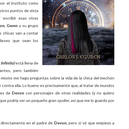
or el instituto como
otros puntos de vista
 escribir esas otras
on
,
Gwen
y su grupo
s chicas van a contar
 deseo que sean los
Infinito)
está llena de
antes, pero también
o mismo me hago preguntas sobre la vida de la chica del mechón
r contra ella. Lo bueno es precisamente que, al tratar de mundos
ones de
Devon
con personajes de otras realidades (y no quiero
orque podría ser un pequeño gran spoiler, así que me lo guardo por
o directamente en el padre de
Devon
, pero sí sé que empiezo a