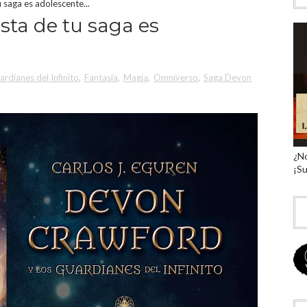
 saga es adolescente...
sta de tu saga es
rdianes del Infinito
,
Fantasía
,
Magia
,
Omniverso
,
Saga Devon
¿No
¡Su