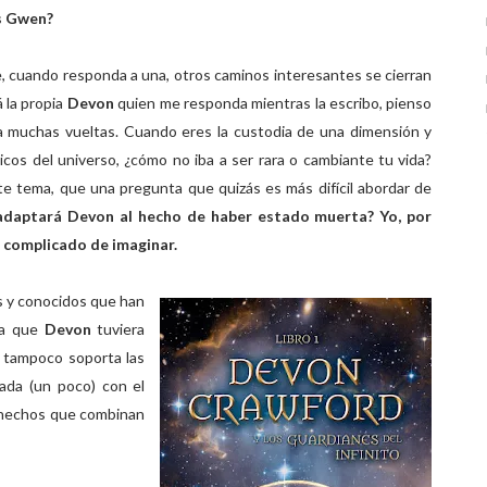
as Gwen?
, cuando responda a una, otros caminos interesantes se cierran
á la propia
Devon
quien me responda mientras la escribo, pienso
y da muchas vueltas. Cuando eres la custodia de una dimensión y
cos del universo, ¿cómo no iba a ser rara o cambiante tu vida?
 tema, que una pregunta que quizás es más difícil abordar de
adaptará Devon al hecho de haber estado muerta? Yo, por
 complicado de imaginar.
s y conocidos que han
ía que
Devon
tuviera
a tampoco soporta las
eada (un poco) con el
, hechos que combinan