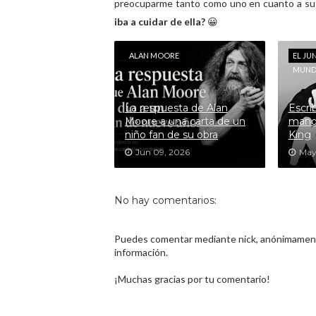
preocuparme tanto como uno en cuanto a su fut
iba a cuidar de ella?
😀
ALAN MOORE
EL JU
MUN
La respuesta de Alan
Escri
Moore a una carta de un
mano
niño fan de su obra
King
Jun 09, 2026
May
No hay comentarios:
Puedes comentar mediante nick, anónimamente
información.
¡Muchas gracias por tu comentario!